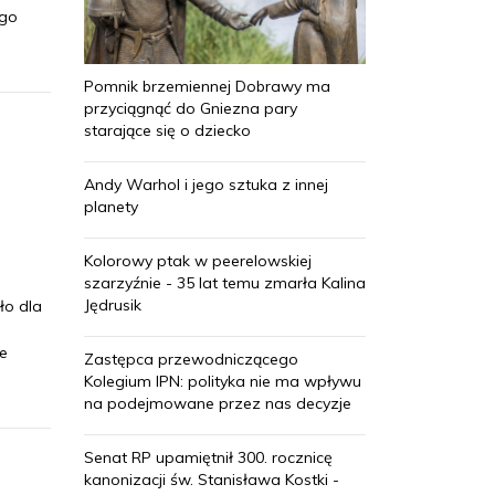
ego
Pomnik brzemiennej Dobrawy ma
przyciągnąć do Gniezna pary
starające się o dziecko
Andy Warhol i jego sztuka z innej
planety
Kolorowy ptak w peerelowskiej
szarzyźnie - 35 lat temu zmarła Kalina
Jędrusik
ło dla
e
Zastępca przewodniczącego
Kolegium IPN: polityka nie ma wpływu
na podejmowane przez nas decyzje
Senat RP upamiętnił 300. rocznicę
kanonizacji św. Stanisława Kostki -