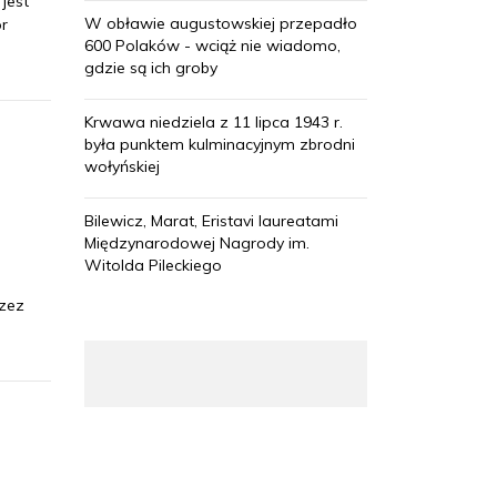
jest
W obławie augustowskiej przepadło
or
600 Polaków - wciąż nie wiadomo,
gdzie są ich groby
Krwawa niedziela z 11 lipca 1943 r.
była punktem kulminacyjnym zbrodni
wołyńskiej
Bilewicz, Marat, Eristavi laureatami
Międzynarodowej Nagrody im.
Witolda Pileckiego
rzez