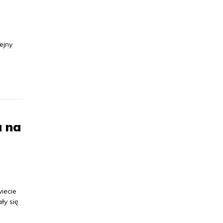
ejny
u na
iecie
ły się