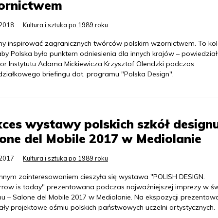
ornictwem
.2018
Kultura i sztuka po 1989 roku
y inspirować zagranicznych twórców polskim wzornictwem. To kol
aby Polska była punktem odniesienia dla innych krajów – powiedział
tor Instytutu Adama Mickiewicza Krzysztof Olendzki podczas
działkowego briefingu dot. programu "Polska Design".
ces wystawy polskich szkół design
one del Mobile 2017 w Mediolanie
.2017
Kultura i sztuka po 1989 roku
nym zainteresowaniem cieszyła się wystawa "POLISH DESIGN.
row is today" prezentowana podczas najważniejszej imprezy w św
u – Salone del Mobile 2017 w Mediolanie. Na ekspozycji prezentowa
ały projektowe ośmiu polskich państwowych uczelni artystycznych.