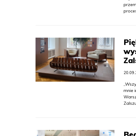
przemy
proce
Pię
wy
Zal
20.09
„Wszys
mnie i
Warsz
Zalsz
Bea