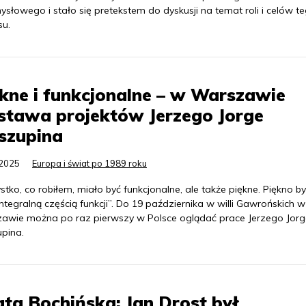
słowego i stało się pretekstem do dyskusji na temat roli i celów t
su.
kne i funkcjonalne – w Warszawie
stawa projektów Jerzego Jorge
szupina
.2025
Europa i świat po 1989 roku
tko, co robiłem, miało być funkcjonalne, ale także piękne. Piękno by
ntegralną częścią funkcji”. Do 19 października w willi Gawrońskich w
awie można po raz pierwszy w Polsce oglądać prace Jerzego Jorg
upina.
ta Bochińska: Jan Drost był