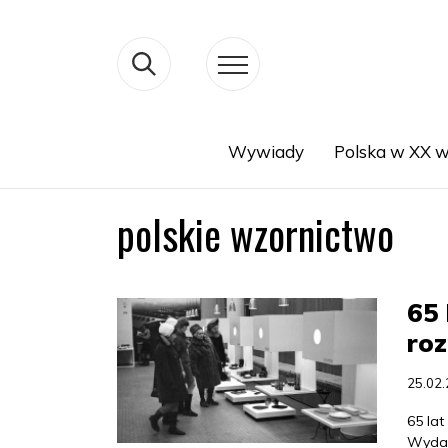
Wywiady
Polska w XX w
Search
polskie wzornictwo
65 
roz
25.02
65 la
Wydar