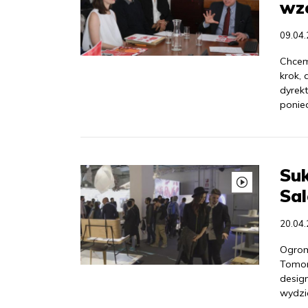
wz
09.04
Chcem
krok, 
dyrek
ponie
Suk
Sal
20.04
Ogrom
Tomor
design
wydzi