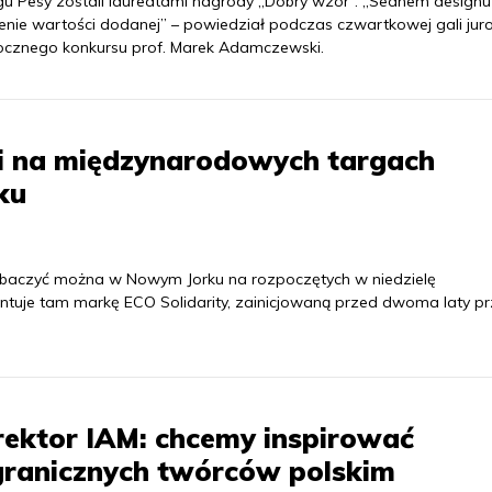
gu Pesy zostali laureatami nagrody „Dobry wzór”. „Sednem designu 
enie wartości dodanej” – powiedział podczas czwartkowej gali jur
ocznego konkursu prof. Marek Adamczewski.
ki na międzynarodowych targach
ku
 zobaczyć można w Nowym Jorku na rozpoczętych w niedzielę
tuje tam markę ECO Solidarity, zainicjowaną przed dwoma laty p
ektor IAM: chcemy inspirować
granicznych twórców polskim