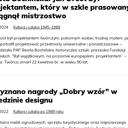
ojektantem, który w szkle prasowa
ągnął mistrzostwo
.2024
Kultura i sztuka 1945-1989
ost był projektantem twórczym, pokornym wobec trudnej materii, ja
, potrafił projektować przedmioty uniwersalne i ponadczasowe –
działa PAP Beata Bochińska, historyczka sztuki, prezeska Fundacji
ńskich. "Był wyjątkowym, na poziomie europejskim, projektantem” –
. Twórca zmarł 22 kwietnia br. w wieku 90 lat.
zyznano nagrody „Dobry wzór” w
edzinie designu
.2022
Kultura i sztuka po 1989 roku
ktanci mebli ogrodowych, sprzętu turystycznego oraz najnowszego