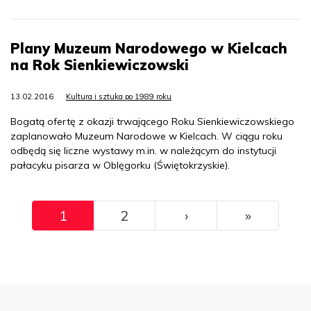
Plany Muzeum Narodowego w Kielcach
na Rok Sienkiewiczowski
13.02.2016
Kultura i sztuka po 1989 roku
Bogatą ofertę z okazji trwającego Roku Sienkiewiczowskiego
zaplanowało Muzeum Narodowe w Kielcach. W ciągu roku
odbędą się liczne wystawy m.in. w należącym do instytucji
pałacyku pisarza w Oblęgorku (Świętokrzyskie).
Pagination
››
Ostatni
1
2
›
»