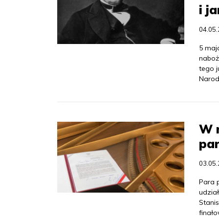
i j
04.05
5 maj
naboż
tego j
Narod
W n
par
03.05
Para 
udzia
Stani
finał