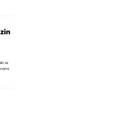
zin
uki w
orami