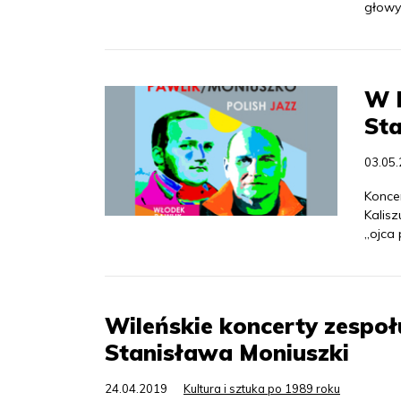
głowy
W K
Sta
03.05
Koncer
Kalisz
„ojca 
Wileńskie koncerty zespołu
Stanisława Moniuszki
24.04.2019
Kultura i sztuka po 1989 roku