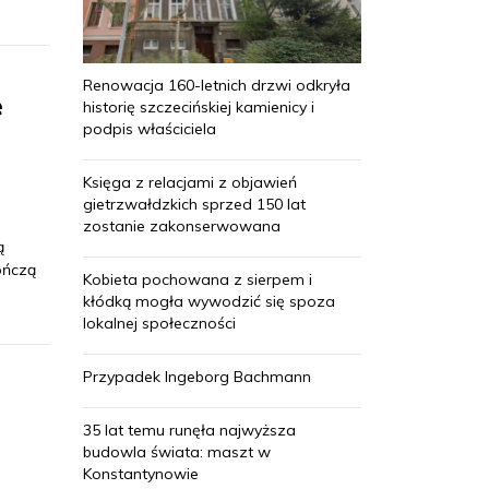
Renowacja 160-letnich drzwi odkryła
e
historię szczecińskiej kamienicy i
podpis właściciela
Księga z relacjami z objawień
gietrzwałdzkich sprzed 150 lat
zostanie zakonserwowana
ą
ończą
Kobieta pochowana z sierpem i
kłódką mogła wywodzić się spoza
lokalnej społeczności
Przypadek Ingeborg Bachmann
35 lat temu runęła najwyższa
budowla świata: maszt w
Konstantynowie