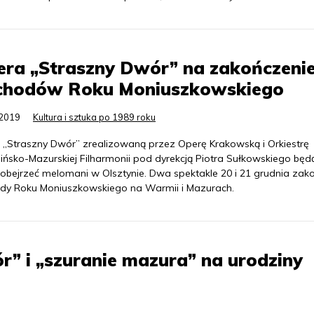
ra „Straszny Dwór” na zakończeni
chodów Roku Moniuszkowskiego
.2019
Kultura i sztuka po 1989 roku
 „Straszny Dwór” zrealizowaną przez Operę Krakowską i Orkiestrę
ńsko-Mazurskiej Filharmonii pod dyrekcją Piotra Sułkowskiego będ
 obejrzeć melomani w Olsztynie. Dwa spektakle 20 i 21 grudnia zak
dy Roku Moniuszkowskiego na Warmii i Mazurach.
r” i „szuranie mazura” na urodziny