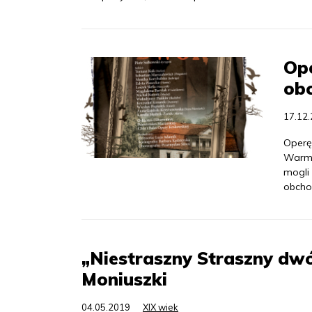
Ope
ob
17.12
Operę
Warmi
mogli
obcho
„Niestraszny Straszny dwó
Moniuszki
04.05.2019
XIX wiek