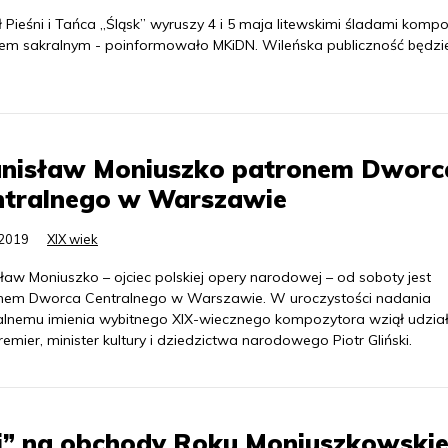
 Pieśni i Tańca „Śląsk” wyruszy 4 i 5 maja litewskimi śladami komp
arem sakralnym - poinformowało MKiDN. Wileńska publiczność będzi
anisław Moniuszko patronem Dworc
ntralnego w Warszawie
.2019
XIX wiek
ław Moniuszko – ojciec polskiej opery narodowej – od soboty jest
nem Dworca Centralnego w Warszawie. W uroczystości nadania
alnemu imienia wybitnego XIX-wiecznego kompozytora wziął udział 
emier, minister kultury i dziedzictwa narodowego Piotr Gliński.
ki” na obchody Roku Moniuszkowski