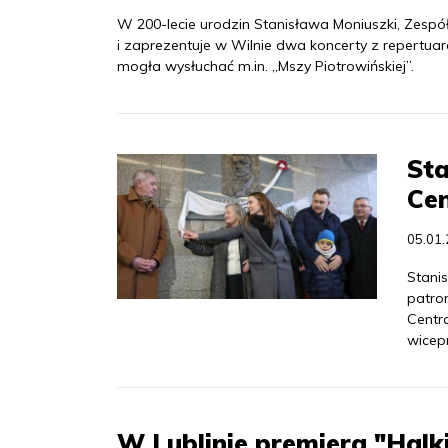
W 200-lecie urodzin Stanisława Moniuszki, Zespół
i zaprezentuje w Wilnie dwa koncerty z repertu
mogła wysłuchać m.in. „Mszy Piotrowińskiej”.
St
Ce
05.01
Stanis
patro
Centr
wicepr
W Lublinie premiera "Hal