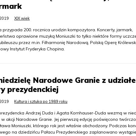
armark
.2019
XIX wiek
a przypada 200. rocznica urodzin kompozytora. Koncerty, jarmark,
eństwa oprawione muzyką Moniuszki to tylko niektóre formy uczcz
ubileuszu przez m.in. Filharmonię Narodową, Polską Operę Królewsk
owy Instytut Fryderyka Chopina.
iedzielę Narodowe Granie z udział
y prezydenckiej
.2019
Kultura i sztuka po 1989 roku
prezydencka Andrzej Duda i Agata Kornhauser-Duda wezmą w nied
ł w akcji Narodowe Granie. Jej pierwszą edycję poświęcono twórczo
sława Moniuszki, którego rok jest właśnie obchodzony. Podczas kon
owego na dziedzińcu Pałacu Prezydenckiego zaplanowano wystąpie