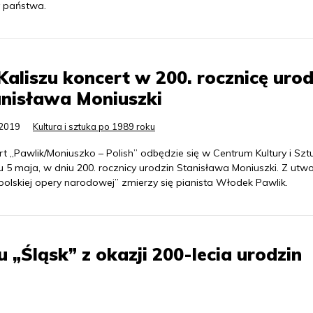
 państwa.
aliszu koncert w 200. rocznicę urod
nisława Moniuszki
.2019
Kultura i sztuka po 1989 roku
t „Pawlik/Moniuszko – Polish” odbędzie się w Centrum Kultury i Szt
u 5 maja, w dniu 200. rocznicy urodzin Stanisława Moniuszki. Z utw
polskiej opery narodowej” zmierzy się pianista Włodek Pawlik.
 „Śląsk” z okazji 200-lecia urodzin