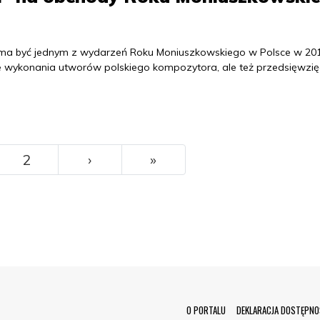
ie ma być jednym z wydarzeń Roku Moniuszkowskiego w Polsce w 20
 wykonania utworów polskiego kompozytora, ale też przedsięwzię
››
Ostatni
2
›
»
Menu Footer
O PORTALU
DEKLARACJA DOSTĘPNO