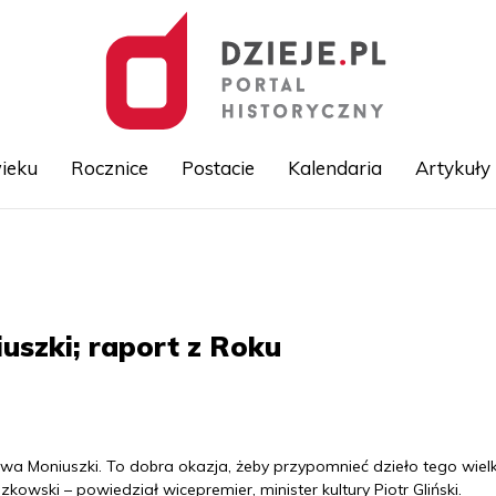
ieku
Rocznice
Postacie
Kalendaria
Artykuły
Przejdź
do
treści
uszki; raport z Roku
awa Moniuszki. To dobra okazja, żeby przypomnieć dzieło tego wiel
ski – powiedział wicepremier, minister kultury Piotr Gliński.