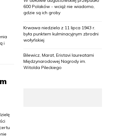
W obławie augustowskiej przepadło
600 Polaków - wciąż nie wiadomo,
gdzie są ich groby
Krwawa niedziela z 11 lipca 1943 r.
była punktem kulminacyjnym zbrodni
enia
wołyńskiej
ą i
Bilewicz, Marat, Eristavi laureatami
Międzynarodowej Nagrody im.
Witolda Pileckiego
em
zielę
ści
certu
nie