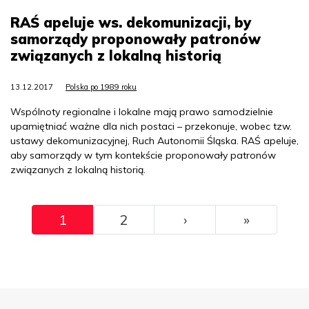
RAŚ apeluje ws. dekomunizacji, by
samorządy proponowały patronów
związanych z lokalną historią
13.12.2017
Polska po 1989 roku
Wspólnoty regionalne i lokalne mają prawo samodzielnie
upamiętniać ważne dla nich postaci – przekonuje, wobec tzw.
ustawy dekomunizacyjnej, Ruch Autonomii Śląska. RAŚ apeluje,
aby samorządy w tym kontekście proponowały patronów
związanych z lokalną historią.
Pagination
››
Ostatni
1
2
›
»