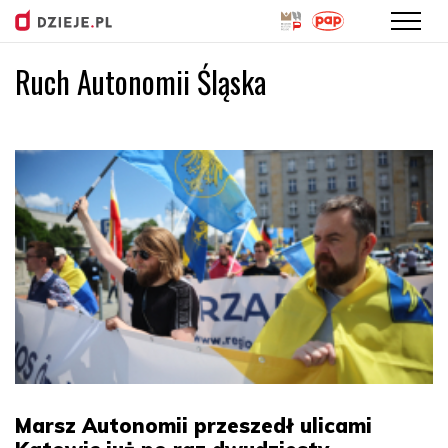
Ruch Autonomii Śląska
Przejdź
do
treści
Marsz Autonomii przeszedł ulicami