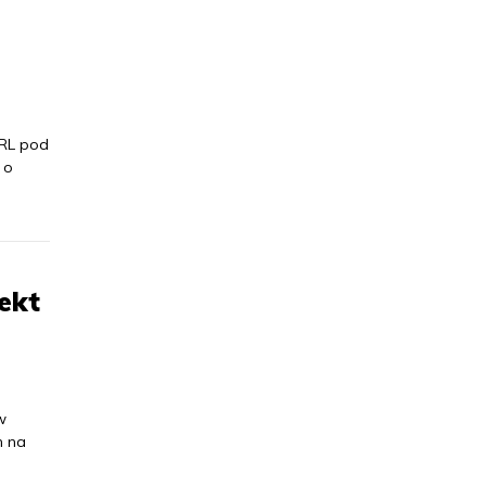
PRL pod
 o
ekt
w
n na