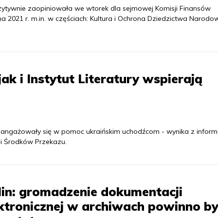
zytywnie zaopiniowała we wtorek dla sejmowej Komisji Finansów
 2021 r. m.in. w częściach: Kultura i Ochrona Dziedzictwa Narodo
ak i Instytut Literatury wspierają
ry zaangażowały się w pomoc ukraińskim uchodźcom - wynika z inform
 i Środków Przekazu.
lin: gromadzenie dokumentacji
ktronicznej w archiwach powinno b