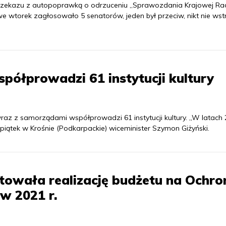
 Przekazu z autopoprawką o odrzuceniu „Sprawozdania Krajowej Ra
” we wtorek zagłosowało 5 senatorów, jeden był przeciw, nikt nie ws
półprowadzi 61 instytucji kultury
raz z samorządami współprowadzi 61 instytucji kultury. „W latach
 piątek w Krośnie (Podkarpackie) wiceminister Szymon Giżyński.
owała realizację budżetu na Ochro
w 2021 r.