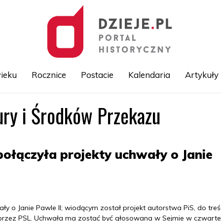
ieku
Rocznice
Postacie
Kalendaria
Artykuły
ry i Środków Przekazu
Przejdź
do
treści
ołączyła projekty uchwały o Janie
y o Janie Pawle II; wiodącym został projekt autorstwa PiS, do treś
przez PSL. Uchwała ma zostać być głosowana w Sejmie w czwart