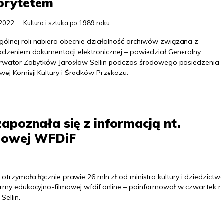
orytetem
.2022
Kultura i sztuka po 1989 roku
gólnej roli nabiera obecnie działalność archiwów związana z
dzeniem dokumentacji elektronicznej – powiedział Generalny
rwator Zabytków Jarosław Sellin podczas środowego posiedzenia
wej Komisji Kultury i Środków Przekazu.
apoznała się z informacją nt.
lmowej WFDiF
rzymała łącznie prawie 26 mln zł od ministra kultury i dziedzict
ormy edukacyjno-filmowej wfdif.online – poinformował w czwartek 
Sellin.