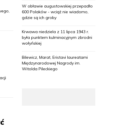
W obławie augustowskiej przepadło
wego,
600 Polaków - wciąż nie wiadomo,
gdzie są ich groby
Krwawa niedziela z 11 lipca 1943 r.
była punktem kulminacyjnym zbrodni
wołyńskiej
Bilewicz, Marat, Eristavi laureatami
Międzynarodowej Nagrody im.
Witolda Pileckiego
acji
yć