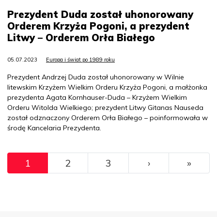
Prezydent Duda został uhonorowany
Orderem Krzyża Pogoni, a prezydent
Litwy – Orderem Orła Białego
05.07.2023
Europa i świat po 1989 roku
Prezydent Andrzej Duda został uhonorowany w Wilnie
litewskim Krzyżem Wielkim Orderu Krzyża Pogoni, a małżonka
prezydenta Agata Kornhauser-Duda – Krzyżem Wielkim
Orderu Witolda Wielkiego; prezydent Litwy Gitanas Nauseda
został odznaczony Orderem Orła Białego – poinformowała w
środę Kancelaria Prezydenta.
Pagination
››
Ostat
1
2
3
›
»