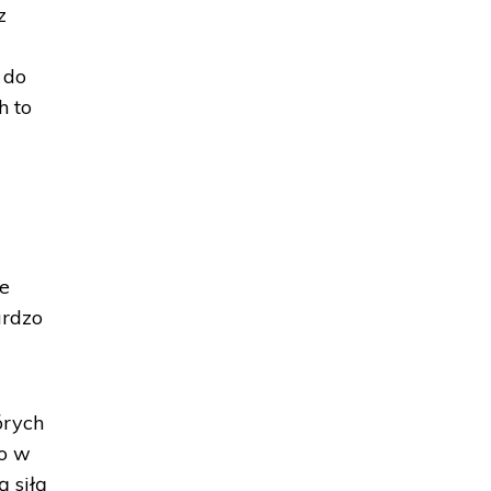
z
 do
h to
ie
ardzo
órych
wo w
ą siłą