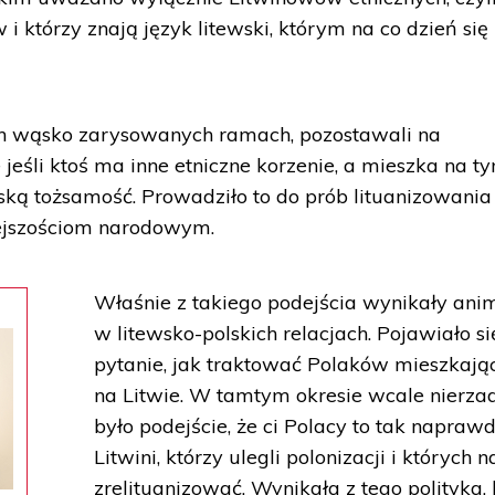
i którzy znają język litewski, którym na co dzień się
 tych wąsko zarysowanych ramach, pozostawali na
jeśli ktoś ma inne etniczne korzenie, a mieszka na t
wską tożsamość. Prowadziło to do prób lituanizowania
ejszościom narodowym.
Właśnie z takiego podejścia wynikały ani
w litewsko-polskich relacjach. Pojawiało si
pytanie, jak traktować Polaków mieszkają
na Litwie. W tamtym okresie wcale nierza
było podejście, że ci Polacy to tak napraw
Litwini, którzy ulegli polonizacji i których n
zrelituanizować. Wynikała z tego polityka, 