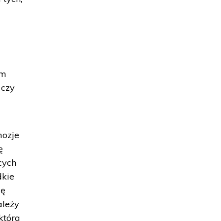
ym
 czy
mozje
ę
cych
dkie
dę
ależy
która