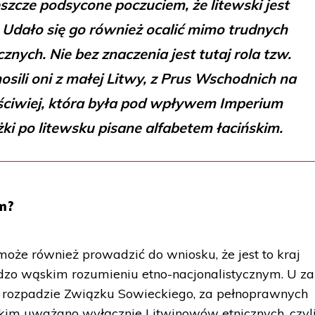
eszcze podsycone poczuciem, że litewski jest
 Udało się go również ocalić mimo trudnych
nych. Nie bez znaczenia jest tutaj rola tzw.
osili oni z małej Litwy, z Prus Wschodnich na
ściwiej, która była pod wpływem Imperium
żki po litewsku pisane alfabetem łacińskim.
m?
może również prowadzić do wniosku, że jest to kraj
dzo wąskim rozumieniu etno-nacjonalistycznym. U za
 po rozpadzie Związku Sowieckiego, za pełnoprawnych
kim uważano wyłącznie Litwinowów etnicznych, czyli