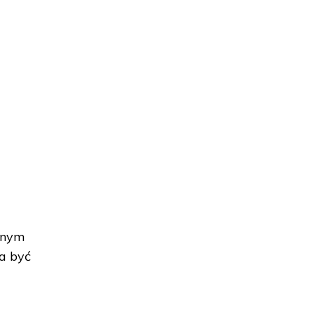
ennym
na być