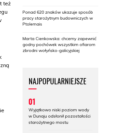
t też
egu
Ponad 620 znaków ukazuje sposób
pracy starożytnym budowniczych w
w
Ptolemais
Marta Cienkowska: chcemy zapewnić
godny pochówek wszystkim ofiarom
zbrodni wołyńsko-galicyjskiej
k
yzną
NAJPOPULARNIEJSZE
01
ie
Wyjątkowo niski poziom wody
w Dunaju odsłonił pozostałości
starożytnego mostu