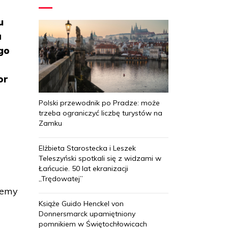
u
a
go
or
Polski przewodnik po Pradze: może
trzeba ograniczyć liczbę turystów na
Zamku
Elżbieta Starostecka i Leszek
Teleszyński spotkali się z widzami w
Łańcucie. 50 lat ekranizacji
„Trędowatej”
żemy
Książe Guido Henckel von
Donnersmarck upamiętniony
pomnikiem w Świętochłowicach