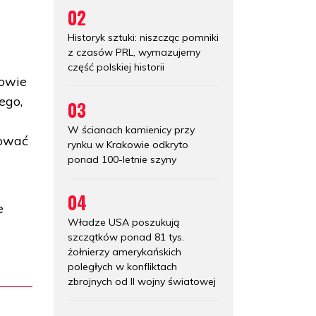
02
Historyk sztuki: niszcząc pomniki
z czasów PRL, wymazujemy
część polskiej historii
łowie
ego,
03
W ścianach kamienicy przy
dować
rynku w Krakowie odkryto
ponad 100-letnie szyny
04
e
Władze USA poszukują
szczątków ponad 81 tys.
żołnierzy amerykańskich
poległych w konfliktach
zbrojnych od II wojny światowej