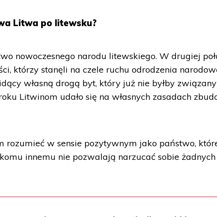
wa Litwa po litewsku?
two nowoczesnego narodu litewskiego. W drugiej po
iści, którzy stanęli na czele ruchu odrodzenia narodow
idący własną drogą byt, który już nie byłby związany
8 roku Litwinom udało się na własnych zasadach zbu
m rozumieć w sensie pozytywnym jako państwo, któr
nikomu innemu nie pozwalają narzucać sobie żadnych