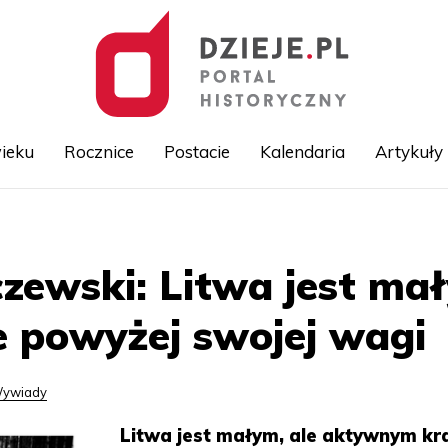
ieku
Rocznice
Postacie
Kalendaria
Artykuły
Przejdź
do
treści
zewski: Litwa jest ma
e powyżej swojej wagi
ywiady
Litwa jest małym, ale aktywnym kr