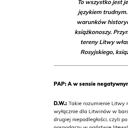
To wszystko jest j
językiem trudnym.
warunków historycz
książkonoszy. Przyn
tereny Litwy wła
Rosyjskiego, ksią
PAP: A w sensie negatywny
D.W.:
Takie rozumienie Litwy 
wyłącznie dla Litwinów w bar
drugiej niepodległości, czyli
gospodarzy w państwie litews