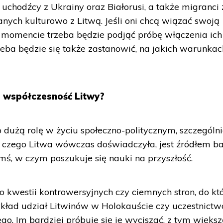
uchodźcy z Ukrainy oraz Białorusi, a także migranci 
nych kulturowo z Litwą. Jeśli oni chcą wiązać swoją
 momencie trzeba będzie podjąć próbę włączenia ich
zeba będzie się także zastanowić, na jakich warunkac
a współczesność Litwy?
 dużą rolę w życiu społeczno-politycznym, szczególn
to, czego Litwa wówczas doświadczyła, jest źródłem b
mś, w czym poszukuje się nauki na przyszłość.
o kwestii kontrowersyjnych czy ciemnych stron, do kt
zykład udział Litwinów w Holokauście czy uczestnict
. Im bardziej próbuje się je wyciszać, z tym większ