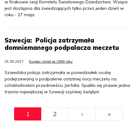
w Krakowie sesji Komitetu Światowego Dziedzictwa. Wyspa
jest dostępna dla zwiedzających tylko przez jeden dzień w
roku - 27 maja.
Szwecja: Policja zatrzymała
domniemanego podpalacza meczetu
01.05.2017
Europa i świat po 1989 roku
Szwedzka policja zatrzymała w poniedziałek osobę
podejrzewaną o podpalenie ostatniej nocy meczetu na
sztokholmskim przedmieściu Jarfalla. Spaliła się prawie jedna
trzecia największej w Szwecji szyickiej świątyni.
Pagination
››
Ostatni
1
2
›
»