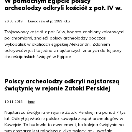
W północnym Egipcie polscy
archeolodzy odkryli kościół z poł. IV w.
26.05.2019
Europa i świat po 1989 roku
Trójnawowy kościół z poł. IV w, bogato zdobiony kolorowymi
polichromiami, znaleźli polscy archeolodzy podczas
wykopalisk w okolicach egipskiej Aleksandrii. Zdaniem
odkrywców jest to jedna z najstarszych znanych do tej pory
chrześcijańskich świątyń w Egipcie.
Polscy archeolodzy odkryli najstarszą
świątynię w rejonie Zatoki Perskiej
10.11.2018
Inne
Najstarsza świątynia w rejonie Zatoki Perskiej ma ponad 7 tys.
lat. Odkrył ją właśnie polsko-kuwejcki zespół archeologów w
Kuwejcie. Ta budowla to ewenement, bo kolejna świątynia na
tym obszarze jest młodsza o kilka tysięcy lat - uważają