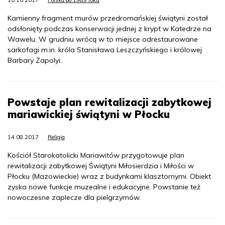
10.10.2017
Polska po 1989 roku
Kamienny fragment murów przedromańskiej świątyni został
odsłonięty podczas konserwacji jednej z krypt w Katedrze na
Wawelu. W grudniu wrócą w to miejsce odrestaurowane
sarkofagi m.in. króla Stanisława Leszczyńskiego i królowej
Barbary Zapolyi.
Powstaje plan rewitalizacji zabytkowej
mariawickiej świątyni w Płocku
14.08.2017
Religia
Kościół Starokatolicki Mariawitów przygotowuje plan
rewitalizacji zabytkowej Świątyni Miłosierdzia i Miłości w
Płocku (Mazowieckie) wraz z budynkami klasztornymi. Obiekt
zyska nowe funkcje muzealne i edukacyjne. Powstanie też
nowoczesne zaplecze dla pielgrzymów.