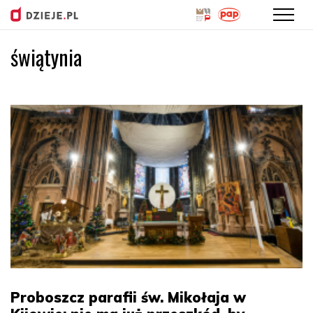
świątynia
Przejdź
do
treści
Proboszcz parafii św. Mikołaja w