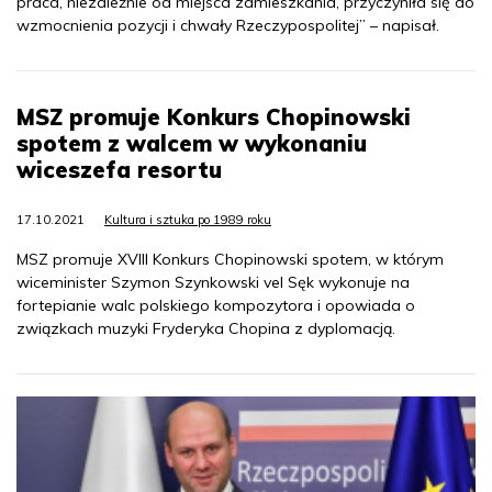
praca, niezależnie od miejsca zamieszkania, przyczyniła się do
wzmocnienia pozycji i chwały Rzeczypospolitej” – napisał.
MSZ promuje Konkurs Chopinowski
spotem z walcem w wykonaniu
wiceszefa resortu
17.10.2021
Kultura i sztuka po 1989 roku
MSZ promuje XVIII Konkurs Chopinowski spotem, w którym
wiceminister Szymon Szynkowski vel Sęk wykonuje na
fortepianie walc polskiego kompozytora i opowiada o
związkach muzyki Fryderyka Chopina z dyplomacją.