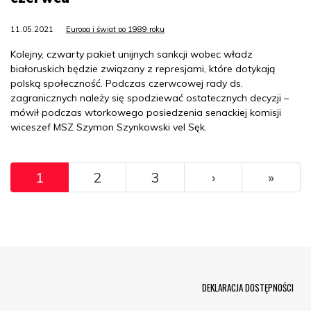
11.05.2021
Europa i świat po 1989 roku
Kolejny, czwarty pakiet unijnych sankcji wobec władz
białoruskich będzie związany z represjami, które dotykają
polską społeczność. Podczas czerwcowej rady ds.
zagranicznych należy się spodziewać ostatecznych decyzji –
mówił podczas wtorkowego posiedzenia senackiej komisji
wiceszef MSZ Szymon Szynkowski vel Sęk.
Pagination
››
Ostat
1
2
3
›
»
Menu Footer
DEKLARACJA DOSTĘPNOŚCI