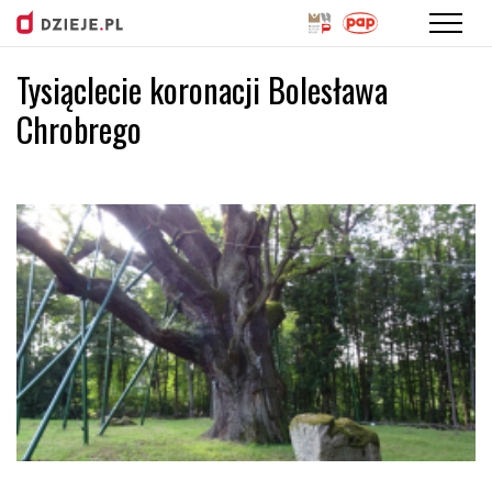
Tysiąclecie koronacji Bolesława
Przejdź
do
Chrobrego
treści