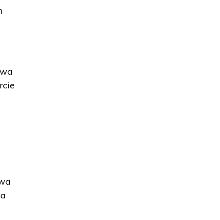
h
awa
rcie
owa
na