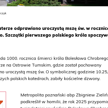
rczyk
terze odprawiono uroczystą mszę św. w rocznic
o. Szczątki pierwszego polskiego króla spoczyw
a 1000. rocznica śmierci króla Bolesława Chrobrego
drze na Ostrowie Tumskim, gdzie został pochowany
no uroczystą mszę św. O symbolicznej godzinie 10.25
zych polskich katedrach, zabiły kościelne dzwony.
Metropolita poznański abp Zbigniew Zieliń
podkreślił w homilii, że rok 2025 przypomi