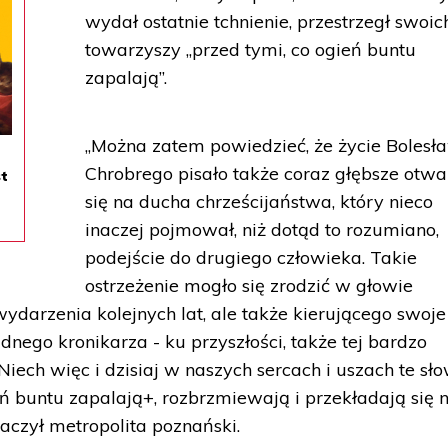
wydał ostatnie tchnienie, przestrzegł swoic
towarzyszy „przed tymi, co ogień buntu
zapalają”.
„Można zatem powiedzieć, że życie Bolesł
Chrobrego pisało także coraz głębsze otwa
st
się na ducha chrześcijaństwa, który nieco
inaczej pojmował, niż dotąd to rozumiano,
podejście do drugiego człowieka. Takie
ostrzeżenie mogło się zrodzić w głowie
ydarzenia kolejnych lat, ale także kierującego swoje
lidnego kronikarza - ku przyszłości, także tej bardzo
. Niech więc i dzisiaj w naszych sercach i uszach te sł
eń buntu zapalają+, rozbrzmiewają i przekładają się 
aczył metropolita poznański.