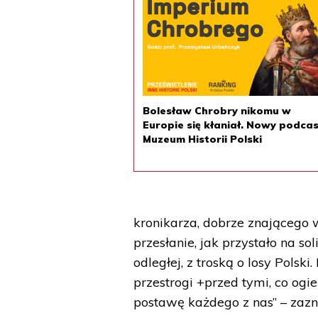
Bolesław Chrobry nikomu w
Europie się kłaniał. Nowy podca
Muzeum Historii Polski
kronikarza, dobrze znającego w
przesłanie, jak przystało na so
odległej, z troską o losy Polski
przestrogi +przed tymi, co ogi
postawę każdego z nas” – zazn