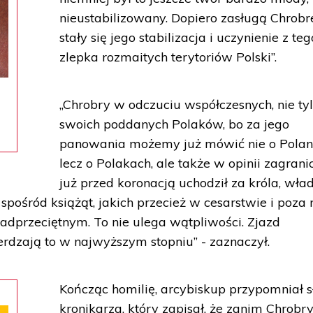
nieustabilizowany. Dopiero zasługą Chrob
stały się jego stabilizacja i uczynienie z teg
zlepka rozmaitych terytoriów Polski”.
„Chrobry w odczuciu współczesnych, nie ty
swoich poddanych Polaków, bo za jego
panowania możemy już mówić nie o Polan
lecz o Polakach, ale także w opinii zagrani
już przed koronacją uchodził za króla, wła
spośród książąt, jakich przecież w cesarstwie i poza
adprzeciętnym. To nie ulega wątpliwości. Zjazd
erdzają to w najwyższym stopniu” - zaznaczył.
Kończąc homilię, arcybiskup przypomniał 
kronikarza, który zapisał, że zanim Chrobr