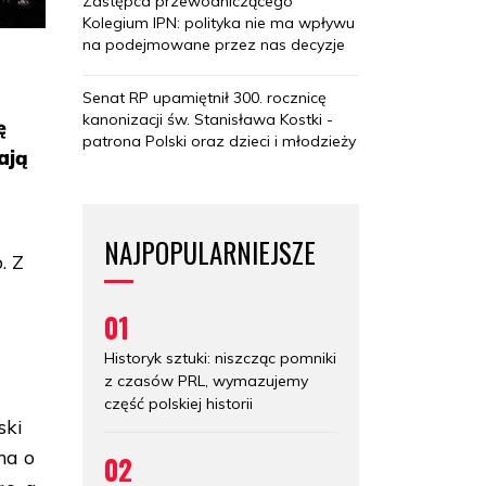
Zastępca przewodniczącego
Kolegium IPN: polityka nie ma wpływu
na podejmowane przez nas decyzje
Senat RP upamiętnił 300. rocznicę
kanonizacji św. Stanisława Kostki -
ę
patrona Polski oraz dzieci i młodzieży
ają
NAJPOPULARNIEJSZE
. Z
01
,
Historyk sztuki: niszcząc pomniki
z czasów PRL, wymazujemy
część polskiej historii
ski
na o
02