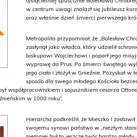
tysiącletniej spuściźnie Bolesława Chrobre
w centrum uwagi znalazł się jubileusz koro
oraz właśnie dzień śmierci pierwszego król
Metropolita przypomniał, że „Bolesław Chr
zasłynął jako władca, który udzielił schron
biskupowi Wojciechowi i poparł jego misy
wyprawę do Prus. Po śmierci świętego wy
jego ciało i złożył w Gnieźnie. Pozyskał w t
sposób dla swego młodego Kościoła bezce
ył współpracownikiem i sojusznikiem cesarza Ottona 
eźnieńskim w 1000 roku”.
Hierarcha podkreślił, że Mieszko I zostawił
swojemu synowi państwo w „niezłym stani
niemniej był to jeszcze twór bardzo młody,