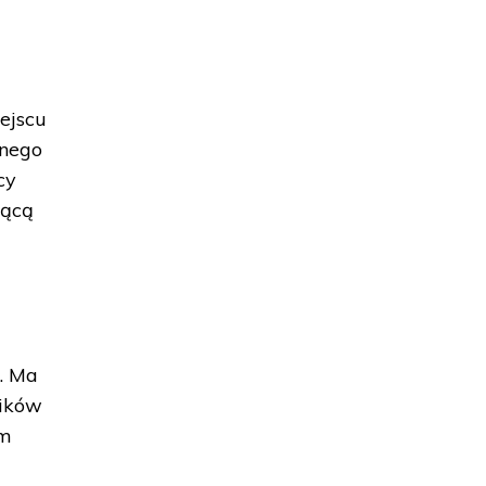
ejscu
znego
cy
jącą
. Ma
ników
im