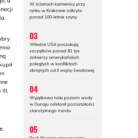
go, a
W ścianach kamienicy przy
nacji
rynku w Krakowie odkryto
ponad 100-letnie szyny
a.
03
obry
Władze USA poszukują
ienia
szczątków ponad 81 tys.
jną
żołnierzy amerykańskich
poległych w konfliktach
kupił
zbrojnych od II wojny światowej
en
nne
04
III,
Wyjątkowo niski poziom wody
w Dunaju odsłonił pozostałości
starożytnego mostu
05
e,
Prof. Klęczar: czasem sami