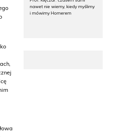
nawet nie wiemy, kiedy myślimy
rego
i mówimy Homerem
o
lko
ach,
cznej
dcę
 nim
słowa
y