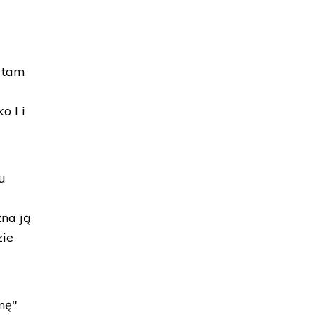
e tam
o I i
u
i
na ją
zie
nę"