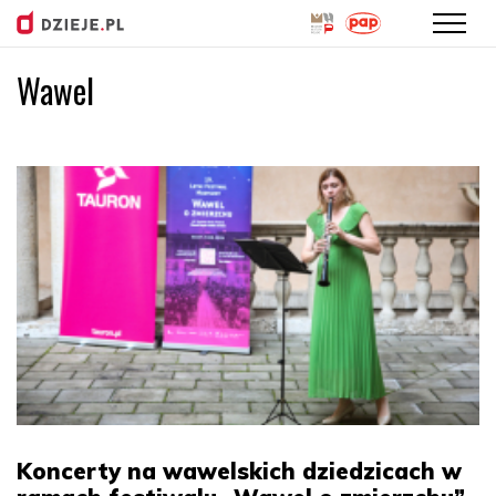
Wawel
Przejdź
do
treści
Koncerty na wawelskich dziedzicach w