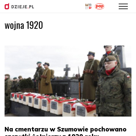
wojna 1920
Przejdź
do
treści
Na cmentarzu w Szumowie pochowano