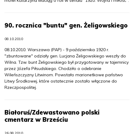
mówi Katarzyna Maciąg o roli w serialu "1920. Wojna i miłość".
90. rocznica "buntu" gen. Żeligowskiego
08.10.2010
08.10.2010. Warszawa (PAP) - 9 października 1920 r.
"zbuntowane" odziały gen. Lucjana Żeligowskiego weszły do
Wilna. Tzw. bunt Żeligowskiego był przygotowany w tajemnicy
przez Józefa Piłsudskiego. Chodziło o odebranie
Wileńszczyzny Litwinom. Powstało marionetkowe państwo
Litwy Środkowej, które ostatecznie zostało włączone do
Rzeczpospolitej.
Białoruś/Zdewastowano polski
cmentarz w Brześciu
26.08.2010