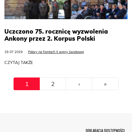
Uczczono 75. rocznicę wyzwolenia
Ankony przez 2. Korpus Polski
19.07.2019
Polacy na frontach II wojny światowej
CZYTAJ TAKŻE
Pagination
››
Ostatni
1
2
›
»
Menu Footer
DEKLARACJA DOSTĘPNOŚCI