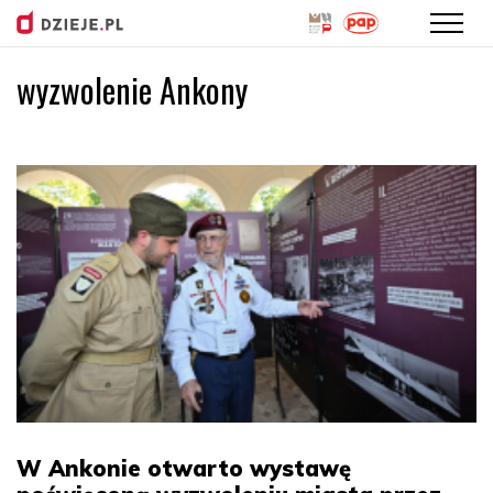
wyzwolenie Ankony
Przejdź
do
treści
W Ankonie otwarto wystawę