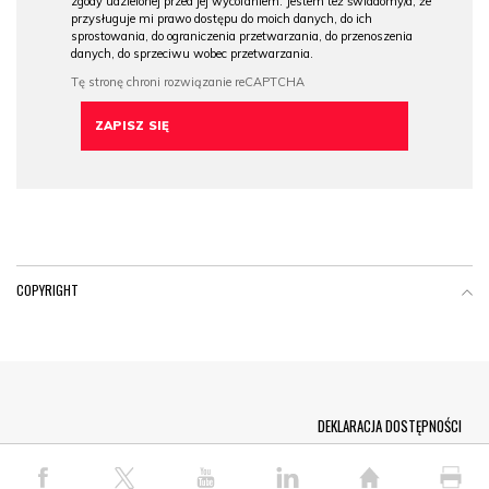
zgody udzielonej przed jej wycofaniem. Jestem też świadomy/a, że
przysługuje mi prawo dostępu do moich danych, do ich
sprostowania, do ograniczenia przetwarzania, do przenoszenia
danych, do sprzeciwu wobec przetwarzania.
COPYRIGHT
Menu Footer
DEKLARACJA DOSTĘPNOŚCI
© COPYRIGHT PAP 2026