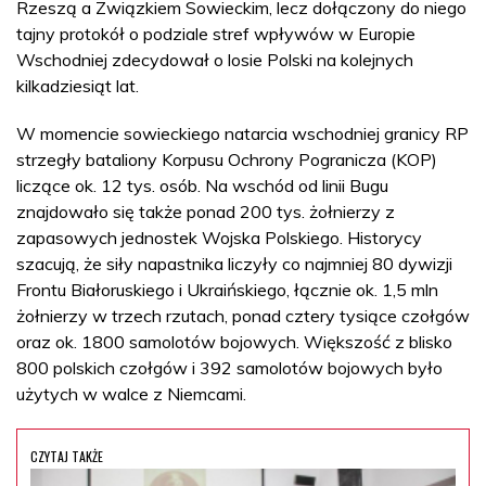
Rzeszą a Związkiem Sowieckim, lecz dołączony do niego
tajny protokół o podziale stref wpływów w Europie
Wschodniej zdecydował o losie Polski na kolejnych
kilkadziesiąt lat.
W momencie sowieckiego natarcia wschodniej granicy RP
strzegły bataliony Korpusu Ochrony Pogranicza (KOP)
liczące ok. 12 tys. osób. Na wschód od linii Bugu
znajdowało się także ponad 200 tys. żołnierzy z
zapasowych jednostek Wojska Polskiego. Historycy
szacują, że siły napastnika liczyły co najmniej 80 dywizji
Frontu Białoruskiego i Ukraińskiego, łącznie ok. 1,5 mln
żołnierzy w trzech rzutach, ponad cztery tysiące czołgów
oraz ok. 1800 samolotów bojowych. Większość z blisko
800 polskich czołgów i 392 samolotów bojowych było
użytych w walce z Niemcami.
CZYTAJ TAKŻE