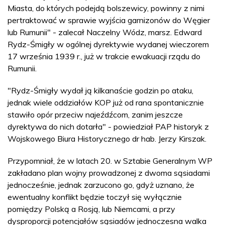
Miasta, do których podejdą bolszewicy, powinny z nimi
pertraktować w sprawie wyjścia garnizonów do Węgier
lub Rumunii" - zalecał Naczelny Wódz, marsz. Edward
Rydz-Śmigły w ogólnej dyrektywie wydanej wieczorem
17 września 1939 r., już w trakcie ewakuacji rządu do
Rumunii.
"Rydz-Śmigły wydał ją kilkanaście godzin po ataku,
jednak wiele oddziałów KOP już od rana spontanicznie
stawiło opór przeciw najeźdźcom, zanim jeszcze
dyrektywa do nich dotarła" - powiedział PAP historyk z
Wojskowego Biura Historycznego dr hab. Jerzy Kirszak.
Przypomniał, że w latach 20. w Sztabie Generalnym WP
zakładano plan wojny prowadzonej z dwoma sąsiadami
jednocześnie, jednak zarzucono go, gdyż uznano, że
ewentualny konflikt będzie toczył się wyłącznie
pomiędzy Polską a Rosją, lub Niemcami, a przy
dysproporcji potencjałów sąsiadów jednoczesna walka