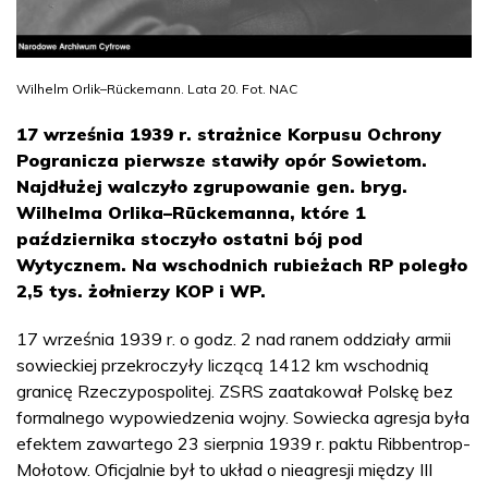
Wilhelm Orlik–Rückemann. Lata 20. Fot. NAC
17 września 1939 r. strażnice Korpusu Ochrony
Pogranicza pierwsze stawiły opór Sowietom.
Najdłużej walczyło zgrupowanie gen. bryg.
Wilhelma Orlika–Rückemanna, które 1
października stoczyło ostatni bój pod
Wytycznem. Na wschodnich rubieżach RP poległo
2,5 tys. żołnierzy KOP i WP.
17 września 1939 r. o godz. 2 nad ranem oddziały armii
sowieckiej przekroczyły liczącą 1412 km wschodnią
granicę Rzeczypospolitej. ZSRS zaatakował Polskę bez
formalnego wypowiedzenia wojny. Sowiecka agresja była
efektem zawartego 23 sierpnia 1939 r. paktu Ribbentrop-
Mołotow. Oficjalnie był to układ o nieagresji między III