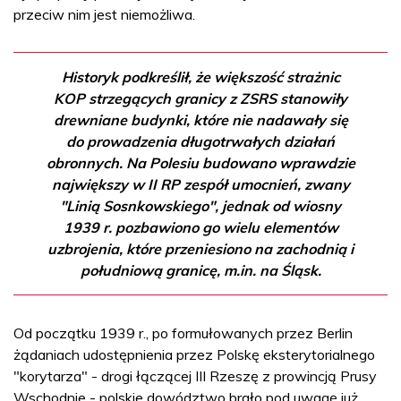
przeciw nim jest niemożliwa.
Historyk podkreślił, że większość strażnic
KOP strzegących granicy z ZSRS stanowiły
drewniane budynki, które nie nadawały się
do prowadzenia długotrwałych działań
obronnych. Na Polesiu budowano wprawdzie
największy w II RP zespół umocnień, zwany
"Linią Sosnkowskiego", jednak od wiosny
1939 r. pozbawiono go wielu elementów
uzbrojenia, które przeniesiono na zachodnią i
południową granicę, m.in. na Śląsk.
Od początku 1939 r., po formułowanych przez Berlin
żądaniach udostępnienia przez Polskę eksterytorialnego
"korytarza" - drogi łączącej III Rzeszę z prowincją Prusy
Wschodnie - polskie dowództwo brało pod uwagę już