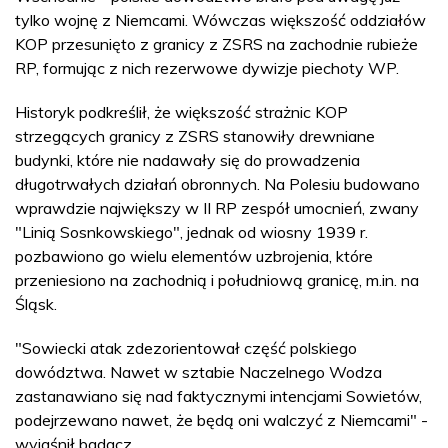
tylko wojnę z Niemcami. Wówczas większość oddziałów
KOP przesunięto z granicy z ZSRS na zachodnie rubieże
RP, formując z nich rezerwowe dywizje piechoty WP.
Historyk podkreślił, że większość strażnic KOP
strzegących granicy z ZSRS stanowiły drewniane
budynki, które nie nadawały się do prowadzenia
długotrwałych działań obronnych. Na Polesiu budowano
wprawdzie największy w II RP zespół umocnień, zwany
"Linią Sosnkowskiego", jednak od wiosny 1939 r.
pozbawiono go wielu elementów uzbrojenia, które
przeniesiono na zachodnią i południową granicę, m.in. na
Śląsk.
"Sowiecki atak zdezorientował część polskiego
dowództwa. Nawet w sztabie Naczelnego Wodza
zastanawiano się nad faktycznymi intencjami Sowietów,
podejrzewano nawet, że będą oni walczyć z Niemcami" -
wyjaśnił badacz.