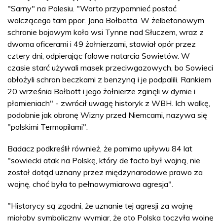
"Sarny" na Polesiu. "Warto przypomnieć postać
walczącego tam ppor. Jana Bołbotta. W żelbetonowym
schronie bojowym koło wsi Tynne nad Słuczem, wraz z
dwoma oficerami i 49 żołnierzami, stawiał opór przez
cztery dni, odpierając falowe natarcia Sowietów. W
czasie starć używali masek przeciwgazowych, bo Sowieci
obłożyli schron beczkami z benzyną i je podpalili. Rankiem
20 września Bołbott i jego żołnierze zginęli w dymie i
płomieniach" - zwrócił uwagę historyk z WBH. Ich walkę,
podobnie jak obronę Wizny przed Niemcami, nazywa się
"polskimi Termopilami".
Badacz podkreślił również, że pomimo upływu 84 lat
"sowiecki atak na Polskę, który de facto był wojną, nie
został dotąd uznany przez międzynarodowe prawo za
wojnę, choć była to pełnowymiarowa agresja".
"Historycy są zgodni, że uznanie tej agresji za wojnę
miałoby symboliczny wymiar, że oto Polska toczyła wojnę