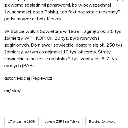
z dwoma sąsiednimi państwami, bo w powszechnej
świadomości, poza Polską, ten fakt pozostaje nieznany" -
podsumował dr hab. Kirszak.
W trakcie walk z Sowietami w 1939 r. zginęło ok. 2,5 tys.
żołnierzy WP i KOP. Ok. 20 tys. było rannych i
zaginionych. Do niewoli sowieckiej dostało się ok. 250 tys.
żołnierzy, w tym co najmniej 10 tys. oficerów. Straty
sowieckie szacuje się na blisko 3 tys. zabitych i 6-7 tys.
rannych.(PAP)
autor: Maciej Replewicz
mr/ skp/
17 września 1939
agresja ZSRS na Polskę
II wojna światowa