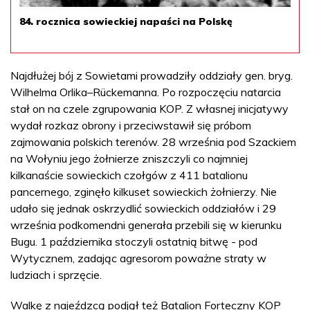
84. rocznica sowieckiej napaści na Polskę
Najdłużej bój z Sowietami prowadziły oddziały gen. bryg.
Wilhelma Orlika–Rückemanna. Po rozpoczęciu natarcia
stał on na czele zgrupowania KOP. Z własnej inicjatywy
wydał rozkaz obrony i przeciwstawił się próbom
zajmowania polskich terenów. 28 września pod Szackiem
na Wołyniu jego żołnierze zniszczyli co najmniej
kilkanaście sowieckich czołgów z 411 batalionu
pancernego, zginęło kilkuset sowieckich żołnierzy. Nie
udało się jednak oskrzydlić sowieckich oddziałów i 29
września podkomendni generała przebili się w kierunku
Bugu. 1 października stoczyli ostatnią bitwę - pod
Wytycznem, zadając agresorom poważne straty w
ludziach i sprzęcie.
Walkę z najeźdzcą podjął też Batalion Forteczny KOP