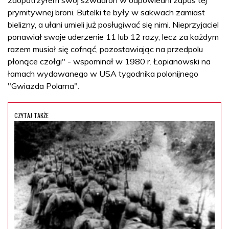
prymitywnej broni. Butelki te były w sakwach zamiast
bielizny, a ułani umieli już posługiwać się nimi. Nieprzyjaciel
ponawiał swoje uderzenie 11 lub 12 razy, lecz za każdym
razem musiał się cofnąć, pozostawiając na przedpolu
płonące czołgi" - wspominał w 1980 r. Łopianowski na
łamach wydawanego w USA tygodnika polonijnego
"Gwiazda Polarna".
CZYTAJ TAKŻE