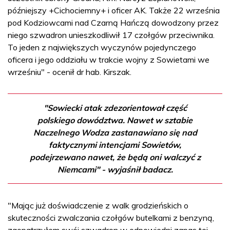
późniejszy +Cichociemny+ i oficer AK. Także 22 września
pod Kodziowcami nad Czarną Hańczą dowodzony przez
niego szwadron unieszkodliwił 17 czołgów przeciwnika.
To jeden z największych wyczynów pojedynczego
oficera i jego oddziału w trakcie wojny z Sowietami we
wrześniu" - ocenił dr hab. Kirszak.
"Sowiecki atak zdezorientował część
polskiego dowództwa. Nawet w sztabie
Naczelnego Wodza zastanawiano się nad
faktycznymi intencjami Sowietów,
podejrzewano nawet, że będą oni walczyć z
Niemcami" - wyjaśnił badacz.
"Mając już doświadczenie z walk grodzieńskich o
skuteczności zwalczania czołgów butelkami z benzyną,
zaopatrzyłem swój szwadron w odpowiedni zapas tej