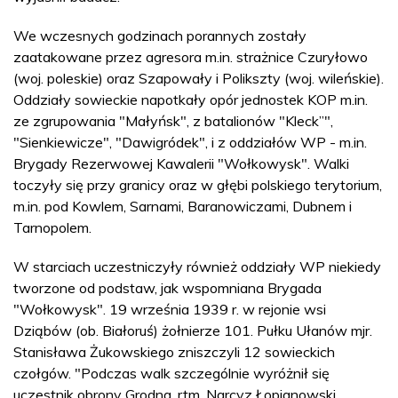
We wczesnych godzinach porannych zostały
zaatakowane przez agresora m.in. strażnice Czuryłowo
(woj. poleskie) oraz Szapowały i Polikszty (woj. wileńskie).
Oddziały sowieckie napotkały opór jednostek KOP m.in.
ze zgrupowania "Małyńsk", z batalionów "Kleck”",
"Sienkiewicze", "Dawigródek", i z oddziałów WP - m.in.
Brygady Rezerwowej Kawalerii "Wołkowysk". Walki
toczyły się przy granicy oraz w głębi polskiego terytorium,
m.in. pod Kowlem, Sarnami, Baranowiczami, Dubnem i
Tarnopolem.
W starciach uczestniczyły również oddziały WP niekiedy
tworzone od podstaw, jak wspomniana Brygada
"Wołkowysk". 19 września 1939 r. w rejonie wsi
Dziąbów (ob. Białoruś) żołnierze 101. Pułku Ułanów mjr.
Stanisława Żukowskiego zniszczyli 12 sowieckich
czołgów. "Podczas walk szczególnie wyróżnił się
uczestnik obrony Grodna, rtm. Narcyz Łopianowski,