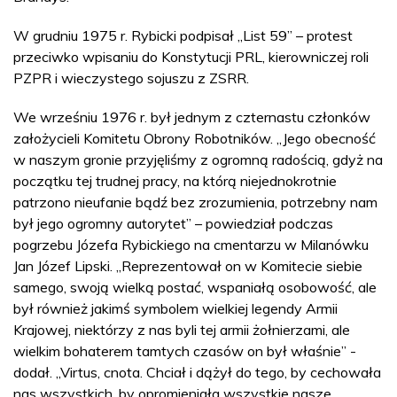
W grudniu 1975 r. Rybicki podpisał „List 59” – protest
przeciwko wpisaniu do Konstytucji PRL, kierowniczej roli
PZPR i wieczystego sojuszu z ZSRR.
We wrześniu 1976 r. był jednym z czternastu członków
założycieli Komitetu Obrony Robotników. „Jego obecność
w naszym gronie przyjęliśmy z ogromną radością, gdyż na
początku tej trudnej pracy, na którą niejednokrotnie
patrzono nieufanie bądź bez zrozumienia, potrzebny nam
był jego ogromny autorytet” – powiedział podczas
pogrzebu Józefa Rybickiego na cmentarzu w Milanówku
Jan Józef Lipski. „Reprezentował on w Komitecie siebie
samego, swoją wielką postać, wspaniałą osobowość, ale
był również jakimś symbolem wielkiej legendy Armii
Krajowej, niektórzy z nas byli tej armii żołnierzami, ale
wielkim bohaterem tamtych czasów on był właśnie” -
dodał. „Virtus, cnota. Chciał i dążył do tego, by cechowała
nas wszystkich, by opromieniała wszystkie nasze