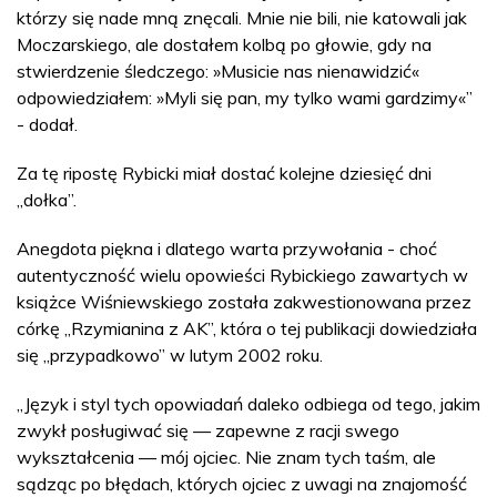
którzy się nade mną znęcali. Mnie nie bili, nie katowali jak
Moczarskiego, ale dostałem kolbą po głowie, gdy na
stwierdzenie śledczego: »Musicie nas nienawidzić«
odpowiedziałem: »Myli się pan, my tylko wami gardzimy«”
- dodał.
Za tę ripostę Rybicki miał dostać kolejne dziesięć dni
„dołka”.
Anegdota piękna i dlatego warta przywołania - choć
autentyczność wielu opowieści Rybickiego zawartych w
książce Wiśniewskiego została zakwestionowana przez
córkę „Rzymianina z AK”, która o tej publikacji dowiedziała
się „przypadkowo” w lutym 2002 roku.
„Język i styl tych opowiadań daleko odbiega od tego, jakim
zwykł posługiwać się — zapewne z racji swego
wykształcenia — mój ojciec. Nie znam tych taśm, ale
sądząc po błędach, których ojciec z uwagi na znajomość