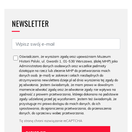
NEWSLETTER
Oświadczam, że wyrażam zgodę oraz upoważniam Muzeum
Historii Polski, ul. Gwardii 1, 01-538 Warszawa, (dalej MHP) jako
Administratora danych osobowych oraz wszelkie podmioty
działające na rzecz lub zlecenie MHP do przetwarzania moich
danych osob. (e-mail) w zakresie i celach niezbędnych do
otrzymywania newslettera dzieje.pl od dnia wyrażenia tej zgody do
jej odwołania. Jestem świadomy/a, że mam prawo w dowolnym
momencie odwołać zgodę oraz że odwołanie zgody nie wpływa na
zgodność z prawem przetwarzania, którego dokonano na podstawie
zgody udzielonej przed jej wycofaniem. Jestem też świadomy/a, że
przysługuje mi prawo dostępu do moich danych, do ich
sprostowania, do ograniczenia przetwarzania, do przenoszenia
danych, do sprzeciwu wobec przetwarzania.