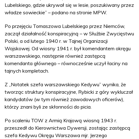
Lubelskiego, gdzie ukrywał się w lesie, poszukiwany przez
władze sowieckie” – podano na stronie MPW.
Po przejęciu Tomaszowa Lubelskiego przez Niemców,
zaczął działalność konspiracyjną – w Służbie Zwycięstwu
Polski, a od lutego 1940 r. w Tajnej Organizacji
Wojskowej. Od wiosny 1941 r. był komendantem okręgu
warszawskiego, następnie również zastępcą
komendanta głównego – równocześnie uczył łaciny na
tajnych kompletach.
Z „Notatek szefa warszawskiego Kedywu” wynika, że
tworząc struktury konspiracyjne, Rybicki z góry wykluczał
kandydatów (w tym również zawodowych oficerów),
którzy znani byli ze skłonności do picia.
Po scaleniu TOW z Armią Krajową wiosną 1943 r.
przeszedł do Kierownictwa Dywersji, zostając zastępcą
szefa Kedywu Okręgu Warszawa mjr. Jerzego