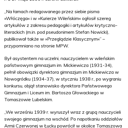
„Na łamach redagowanego przez siebie pisma
»Włóczęga« i w »Kurierze Wileńskim« ogłosił szereg
artykułów z zakresu pedagogiki i artykułów krytyczno-
literackich (m.in. pod pseudonimem Stefan Nowicki),
publikował także w »Przeglądzie Klasycznym«” –
przypomniano na stronie MPW.
Był asystentem na uczelni, nauczycielem w wileńskim
państwowym gimnazjum im. Mickiewicza (1931-34),
pełnił obowiązki dyrektora gimnazjum im Mickiewicza w
Nowogródku (1934-37), w styczniu 1938 r., po wygraniu
konkursu, objął stanowisko dyrektora Państwowego
Gimnazjum i Liceum im. Bartosza Głowackiego w
Tomaszowie Lubelskim.
„We wrześniu 1939 r. wyruszył wraz z grupą nauczycieli
swojego gimnazjum na wschód. Po napotkaniu oddziałów
Armii Czerwonej w Łucku powrócił w okolice Tomaszowa