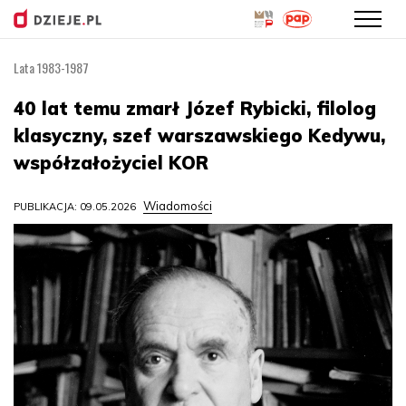
Lata 1983-1987
Przejdź
do
40 lat temu zmarł Józef Rybicki, filolog
treści
klasyczny, szef warszawskiego Kedywu,
współzałożyciel KOR
Wiadomości
PUBLIKACJA: 09.05.2026