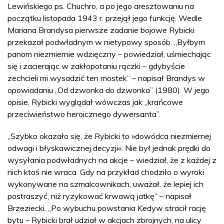
Lewińskiego ps. Chuchro, a po jego aresztowaniu na
początku listopada 1943 r. przejął jego funkcję. Wedle
Mariana Brandysa pierwsze zadanie bojowe Rybicki
przekazał podwładnym w nietypowy sposób. „Byłbym
panom niezmiernie wdzięczny – powiedział, uśmiechając
się i zacierając w zakłopotaniu rączki – gdybyście
zechcieli mi wysadzić ten mostek” – napisał Brandys w
opowiadaniu „Od dzwonka do dzwonka” (1980). W jego
opisie, Rybicki wyglądał wówczas jak „krańcowe
przeciwieństwo heroicznego dywersanta”.
„Szybko okazało się, że Rybicki to »dowódca niezmiernej
odwagi i błyskawicznej decyzji«. Nie był jednak prędki do
wysyłania podwładnych na akcje – wiedział, że z każdej z
nich ktoś nie wraca. Gdy na przykład chodziło o wyroki
wykonywane na szmalcownikach, uważał, że lepiej ich
postraszyć, niż ryzykować krwawą jatkę” – napisał
Brzeziecki. „Po wybuchu powstania Kedyw stracił rację
bytu – Rybicki brał udział w akcjach zbrojnych, na ulicy