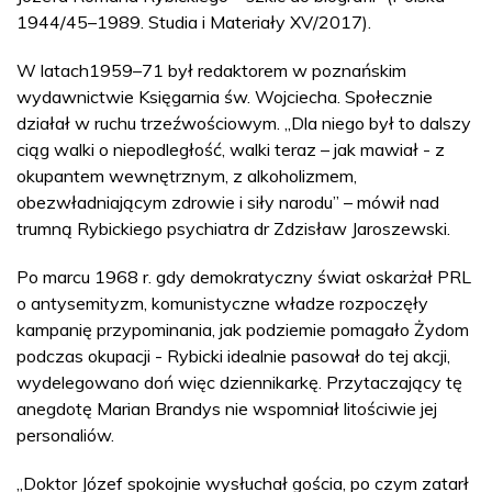
1944/45–1989. Studia i Materiały XV/2017).
W latach1959–71 był redaktorem w poznańskim
wydawnictwie Księgarnia św. Wojciecha. Społecznie
działał w ruchu trzeźwościowym. „Dla niego był to dalszy
ciąg walki o niepodległość, walki teraz – jak mawiał - z
okupantem wewnętrznym, z alkoholizmem,
obezwładniającym zdrowie i siły narodu” – mówił nad
trumną Rybickiego psychiatra dr Zdzisław Jaroszewski.
Po marcu 1968 r. gdy demokratyczny świat oskarżał PRL
o antysemityzm, komunistyczne władze rozpoczęły
kampanię przypominania, jak podziemie pomagało Żydom
podczas okupacji - Rybicki idealnie pasował do tej akcji,
wydelegowano doń więc dziennikarkę. Przytaczający tę
anegdotę Marian Brandys nie wspomniał litościwie jej
personaliów.
„Doktor Józef spokojnie wysłuchał gościa, po czym zatarł