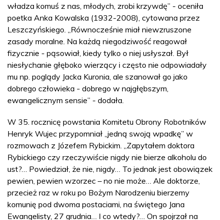
władza komuś z nas, młodych, zrobi krzywdę” - oceniła
poetka Anka Kowalska (1932-2008), cytowana przez
Leszczyńskiego. „Równocześnie miał niewzruszone
zasady moralne. Na każdą niegodziwość reagował
fizycznie - pąsowiał, kiedy tylko o niej usłyszał. Był
niesłychanie głęboko wierzący i często nie odpowiadały
mu np. poglądy Jacka Kuronia, ale szanował go jako
dobrego człowieka - dobrego w najgłębszym,
ewangelicznym sensie” - dodała.
W 35. rocznicę powstania Komitetu Obrony Robotników
Henryk Wujec przypomniał „jedną swoją wpadkę” w
rozmowach z Józefem Rybickim. „Zapytałem doktora
Rybickiego czy rzeczywiście nigdy nie bierze alkoholu do
ust?… Powiedział, że nie, nigdy… To jednak jest obowiązek
pewien, pewien wzorzec – no nie może… Ale doktorze,
przecież raz w roku po Bożym Narodzeniu bierzemy
komunię pod dwoma postaciami, na świętego Jana
Ewangelisty, 27 grudnia… I co wtedy?… On spojrzał na