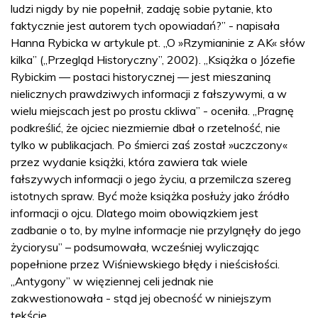
ludzi nigdy by nie popełnił, zadaję sobie pytanie, kto
faktycznie jest autorem tych opowiadań?” - napisała
Hanna Rybicka w artykule pt. „O »Rzymianinie z AK« słów
kilka” („Przegląd Historyczny”, 2002). „Książka o Józefie
Rybickim — postaci historycznej — jest mieszaniną
nielicznych prawdziwych informacji z fałszywymi, a w
wielu miejscach jest po prostu ckliwa” - oceniła. „Pragnę
podkreślić, że ojciec niezmiernie dbał o rzetelność, nie
tylko w publikacjach. Po śmierci zaś został »uczczony«
przez wydanie książki, która zawiera tak wiele
fałszywych informacji o jego życiu, a przemilcza szereg
istotnych spraw. Być może książka posłuży jako źródło
informacji o ojcu. Dlatego moim obowiązkiem jest
zadbanie o to, by mylne informacje nie przylgnęły do jego
życiorysu” – podsumowała, wcześniej wyliczając
popełnione przez Wiśniewskiego błędy i nieścisłości.
„Antygony” w więziennej celi jednak nie
zakwestionowała - stąd jej obecność w niniejszym
tekście.