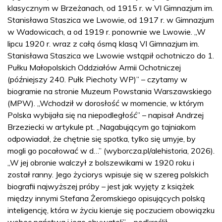
klasycznym w Brzeżanach, od 1915 r. w VI Gimnazjum im.
Stanisława Staszica we Lwowie, od 1917 r. w Gimnazjum
w Wadowicach, a od 1919 r. ponownie we Lwowie. „W
lipcu 1920 r. wraz z całą ósmą klasą VI Gimnazjum im.
Stanisława Staszica we Lwowie wstąpił ochotniczo do 1.
Pułku Małopolskich Oddziałów Armii Ochotniczej
(późniejszy 240. Pułk Piechoty WP)” – czytamy w
biogramie na stronie Muzeum Powstania Warszawskiego
(MPW). „Wchodził w dorosłość w momencie, w którym
Polska wybijała się na niepodległość” – napisał Andrzej
Brzeziecki w artykule pt. „Nagabującym go tajniakom
odpowiadał, że chętnie się spotka, tylko się umyje, by
mogli go pocałować w d…” (wyborcza.pl/alehistoria, 2026).
„W jej obronie walczył z bolszewikami w 1920 roku i
został ranny. Jego życiorys wpisuje się w szereg polskich
biografii najwyższej próby – jest jak wyjęty z książek
między innymi Stefana Żeromskiego opisujących polską
inteligencję, która w życiu kieruje się poczuciem obowiązku