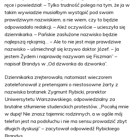
ręce i powiedział: – Tylko trudność polega na tym, że ja w
takim wywiadzie musiałbym wystąpić pod swoim
prawdziwym nazwiskiem, a nie wiem, czy to będzie
odpowiadało redakcji. – Ależ oczywiście – ucieszyła się
dziennikarka. – Pańskie zasłużone nazwisko będzie
najlepszą rękojmią… – Ale to nie jest moje prawdziwe
nazwisko – uśmiechnął się krzywo doktor Józef. – Ja
jestem Żydem i naprawdę nazywam się Fiszman” –
napisał Brandys w „Od dzwonka do dzwonka”.
Dziennikarka zrejterowała, natomiast wieczorem
zatelefonował z pretensjami o niestosowne żarty z
nazwiska bratanek Zygmunt Rybicki, prorektor
Uniwersytetu Warszawskiego, odpowiedzialny za
brutalne stłumienie studenckich protestów. „Pocałuj mnie
w dupę! Nie znasz tajemnic rodzinnych, a w ogóle mój
telefon jest na podsłuchu i nie ma sensu prowadzić zbyt
długich dyskusji” – zacytował odpowiedź Rybickiego
Brandys.