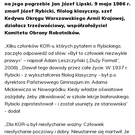
na jego pogrzebie Jan Józef Lipski. 9 maja 1986 r.
zmarł Józef Rybicki, filolog klasyczny, szef
Kedywu Okręgu Warszawskiego Armii Krajowej,
działacz trzeźwościowy, współzałożyciel
Komitetu Obrony Robotników.
„Kilku członków KOR-u, których pytałem o Rybickiego,
zaczęło odpowiedź od słów: »Był to człowiek niezwykle
prawy«” – napisał Adam Leszczyński („Duży Format”,
2008). „Dawał tego dowody przez całe życie. W 1937 r.
Rybicki - z wykształcenia filolog klasyczny - był p.o.
dyrektora Państwowego Gimnazjum im. Adama
Mickiewicza w Nowogródku. Kiedy władze oświatowe
zażądały, żeby zlikwidować w szkole lekcje białoruskiego,
Rybicki zaprotestował - i został usunięty ze stanowiska”
- dodał.
„Dla KOR-u był niesłychanie ważny. Człowiek
niesłychanie poczciwy i dobry. Nieustannie się martwił, że