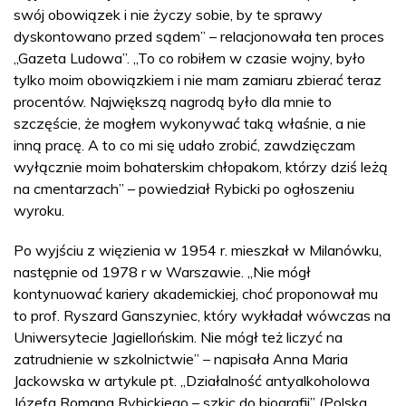
swój obowiązek i nie życzy sobie, by te sprawy
dyskontowano przed sądem” – relacjonowała ten proces
„Gazeta Ludowa”. „To co robiłem w czasie wojny, było
tylko moim obowiązkiem i nie mam zamiaru zbierać teraz
procentów. Największą nagrodą było dla mnie to
szczęście, że mogłem wykonywać taką właśnie, a nie
inną pracę. A to co mi się udało zrobić, zawdzięczam
wyłącznie moim bohaterskim chłopakom, którzy dziś leżą
na cmentarzach” – powiedział Rybicki po ogłoszeniu
wyroku.
Po wyjściu z więzienia w 1954 r. mieszkał w Milanówku,
następnie od 1978 r w Warszawie. „Nie mógł
kontynuować kariery akademickiej, choć proponował mu
to prof. Ryszard Ganszyniec, który wykładał wówczas na
Uniwersytecie Jagiellońskim. Nie mógł też liczyć na
zatrudnienie w szkolnictwie” – napisała Anna Maria
Jackowska w artykule pt. „Działalność antyalkoholowa
Józefa Romana Rybickiego – szkic do biografii” (Polska