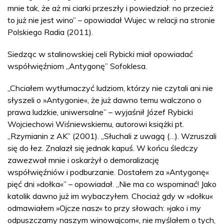
mnie tak, że aż mi ciarki przeszły i powiedział: no przecież
to już nie jest wino” – opowiadał Wujec w relacji na stronie
Polskiego Radia (2011).
Siedząc w stalinowskiej celi Rybicki miał opowiadać
współwięźniom „Antygonę” Sofoklesa.
„Chciałem wytłumaczyć ludziom, którzy nie czytali ani nie
słyszeli o »Antygonie«, że już dawno temu walczono o
prawa ludzkie, uniwersalne” – wyjaśnił Józef Rybicki
Wojciechowi Wiśniewskiemu, autorowi książki pt.
„Rzymianin z AK” (2001). „Słuchali z uwagą (…). Wzruszali
się do łez. Znalazł się jednak kapuś. W końcu śledczy
zawezwał mnie i oskarżył o demoralizację
współwięźniów i podburzanie. Dostałem za »Antygonę«
pięć dni »dołka«” – opowiadał. „Nie ma co wspominać! Jako
katolik dawno już im wybaczyłem. Chociaż gdy w »dołku«
odmawiałem »Ojcze nasz« to przy słowach: »jako i my
odpuszczamy naszym winowajcom«, nie myślałem o tych,