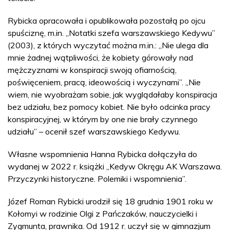
Rybicka opracowała i opublikowała pozostałą po ojcu
spuściznę, m.in. „Notatki szefa warszawskiego Kedywu”
(2003), z których wyczytać można m.in.: „Nie ulega dla
mnie żadnej wątpliwości, że kobiety górowały nad
mężczyznami w konspiracji swoją ofiarnością,
poświęceniem, pracą, ideowością i wyczynami”. „Nie
wiem, nie wyobrażam sobie, jak wyglądałaby konspiracja
bez udziału, bez pomocy kobiet. Nie było odcinka pracy
konspiracyjnej, w którym by one nie brały czynnego
udziału” – ocenił szef warszawskiego Kedywu.
Własne wspomnienia Hanna Rybicka dołączyła do
wydanej w 2022 r. książki „Kedyw Okręgu AK Warszawa.
Przyczynki historyczne. Polemiki i wspomnienia”.
Józef Roman Rybicki urodził się 18 grudnia 1901 roku w
Kołomyi w rodzinie Olgi z Pańczaków, nauczycielki i
Zygmunta, prawnika. Od 1912 r. uczył się w gimnazjum