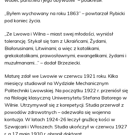
wobec państwa i jego obywateli” – podkreślił.
„Byłem wychowany na roku 1863” – powtarzał Rybicki
pod koniec życia.
„Ze Lwowa i Wilna – miast swej młodości, wyniósł
tolerancję. Stykał się tam z Ukraińcami, Żydami,
Białorusinami, Litwinami; a więc z katolikami,
grekokatolikami, prawosławnymi, ewangelikami, żydami i
muzułmanami…” – dodał Brzeziecki.
Maturę zdał we Lwowie w czerwcu 1921 roku. Kilka
miesięcy studiował na Wydziale Mechanicznym
Politechniki Lwowskiej. Na początku 1922 r. przeniósł się
na filologię klasyczną Uniwersytetu Stefana Batorego w
Wilnie. Utrzymywał się z korepetycji. Studia przerwał z
powodów zdrowotnych – odezwała się wojenna
kontuzja. W latach 1924-26 leczył gruźlicę kości w
Szwajcarii i Włoszech. Studia ukończył w czerwcu 1927
r. a 17 maja 1930 r. obronił doktorat.