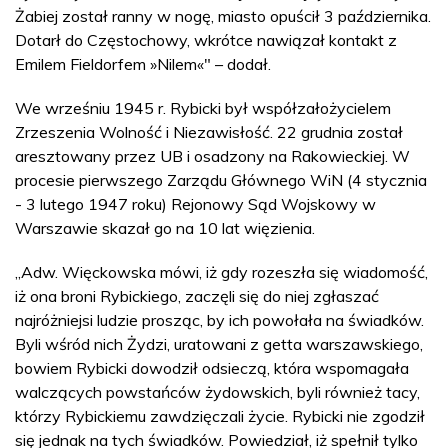
Żabiej został ranny w nogę, miasto opuścił 3 października.
Dotarł do Częstochowy, wkrótce nawiązał kontakt z
Emilem Fieldorfem »Nilem«" – dodał.
We wrześniu 1945 r. Rybicki był współzałożycielem
Zrzeszenia Wolność i Niezawisłość. 22 grudnia został
aresztowany przez UB i osadzony na Rakowieckiej. W
procesie pierwszego Zarządu Głównego WiN (4 stycznia
- 3 lutego 1947 roku) Rejonowy Sąd Wojskowy w
Warszawie skazał go na 10 lat więzienia.
„Adw. Więckowska mówi, iż gdy rozeszła się wiadomość,
iż ona broni Rybickiego, zaczęli się do niej zgłaszać
najróżniejsi ludzie prosząc, by ich powołała na świadków.
Byli wśród nich Żydzi, uratowani z getta warszawskiego,
bowiem Rybicki dowodził odsieczą, która wspomagała
walczących powstańców żydowskich, byli również tacy,
którzy Rybickiemu zawdzięczali życie. Rybicki nie zgodził
się jednak na tych świadków. Powiedział, iż spełnił tylko