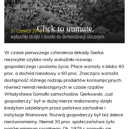
W czasie pierwszego czterolecia dekady Gierka
niezwykle szybko rosły wskaźniki rozwoju
gospodarczego i poziomu życia. Płace wzrosły o blisko 40
proc. a dochód narodowy o 60 proc. Znacząco wzrosła
dostępność różnego rodzaju produktów konsumpcyjnych,
również niemal niedostępnych w czasie rządów
Władysława Gomułki samochodów. Gierkowski „cud
gospodarczy” był w dużej mierze realizowany dzięki
kredytom udzielanym przez państwa zachodnie i
instytucje finansowe. Rozwój gospodarczy był też dalece
nierównomierny. Niemal 30 proc. społeczeństwa żyło
poniżej minimum socjalnego. Ok. 1975 r. pojawiły się