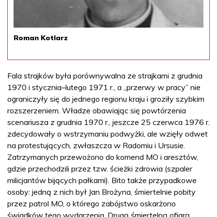
Roman Kotlarz
Fala strajków była porównywalna ze strajkami z grudnia
1970 i stycznia–lutego 1971 r., a „przerwy w pracy” nie
ograniczyły się do jednego regionu kraju i groziły szybkim
rozszerzeniem. Władze obawiając się powtórzenia
scenariusza z grudnia 1970 r., jeszcze 25 czerwca 1976 r.
zdecydowały o wstrzymaniu podwyżki, ale wzięły odwet
na protestujących, zwłaszcza w Radomiu i Ursusie.
Zatrzymanych przewożono do komend MO i aresztów,
gdzie przechodzili przez tzw. ścieżki zdrowia (szpaler
milicjantów bijących pałkami). Bito także przypadkowe
osoby: jedną z nich był Jan Brożyna, śmiertelnie pobity
przez patrol MO, o którego zabójstwo oskarżono
świadków tego wydarzenia. Drugą śmiertelną ofiarą