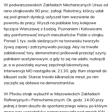
W podwarszawskich Zakładach Mechanicznych Ursus od
rana strajkowało 90 proc. załogi. Robotnicy, którzy udali
się pod gmach dyrekcji, usłyszeli tam wezwanie do
powrotu do pracy. Wyszli na pobliskie tory kolejowe
łączące Warszawę z Łodzią, Poznaniem i Katowicami,
aby poinformować innych mieszkańców Polski o strajku.
Ponad 1 tys. osób siedzących na torowisku tworzyło
żywą zaporę i zatrzymywało pociągi. Aby na trwałe
zablokować tory, demonstranci próbowali przeciąć szyny
palnikiem acetylenowym, a gdy to się nie udało, rozkręcili
je, a w powstałą wyrwę zepchnęli lokomotywę.
Interwencja MO nastąpiła ok. 21.30, gdy tłum stopniał do
kilkuset osób. Starcie trwało kilkanaście minut, po nim
zaczęła się obława na demonstrantów.
W Płocku strajk wybuchł w Mazowieckich Zakładach
Rafineryjnych i Petrochemicznych. Ok. godz. 14.00 przy
jednej z bram doszło do spontanicznego wiecu, po którym
grupa jego uczestników pomaszerowała pod gmach KW