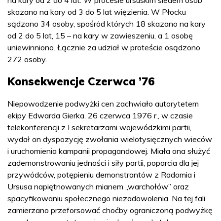
skazano na kary od 3 do 5 lat więzienia. W Płocku
sądzono 34 osoby, spośród których 18 skazano na kary
od 2 do 5 lat, 15 – na kary w zawieszeniu, a 1 osobę
uniewinniono. Łącznie za udział w proteście osądzono
272 osoby.
Konsekwencje Czerwca ’76
Niepowodzenie podwyżki cen zachwiało autorytetem
ekipy Edwarda Gierka. 26 czerwca 1976 r., w czasie
telekonferencji z I sekretarzami wojewódzkimi partii,
wydał on dyspozycję zwołania wielotysięcznych wieców
i uruchomienia kampanii propagandowej. Miała ona służyć
zademonstrowaniu jedności i siły partii, poparcia dla jej
przywódców, potępieniu demonstrantów z Radomia i
Ursusa napiętnowanych mianem „warchołów” oraz
spacyfikowaniu społecznego niezadowolenia. Na tej fali
zamierzano przeforsować choćby ograniczoną podwyżkę