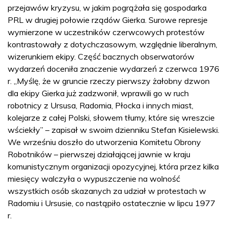
przejawów kryzysu, w jakim pogrążała się gospodarka
PRL w drugiej połowie rządów Gierka. Surowe represje
wymierzone w uczestników czerwcowych protestów
kontrastowały z dotychczasowym, względnie liberalnym,
wizerunkiem ekipy. Część bacznych obserwatorów
wydarzeń doceniła znaczenie wydarzeń z czerwca 1976
r. „Myślę, że w gruncie rzeczy pierwszy żałobny dzwon
dla ekipy Gierka już zadzwonił, wprawili go w ruch
robotnicy z Ursusa, Radomia, Płocka i innych miast,
kolejarze z całej Polski, słowem tłumy, które się wreszcie
wściekły” – zapisał w swoim dzienniku Stefan Kisielewski.
We wrześniu doszło do utworzenia Komitetu Obrony
Robotników – pierwszej działającej jawnie w kraju
komunistycznym organizacji opozycyjnej, która przez kilka
miesięcy walczyła o wypuszczenie na wolność
wszystkich osób skazanych za udział w protestach w
Radomiu i Ursusie, co nastąpiło ostatecznie w lipcu 1977
r.