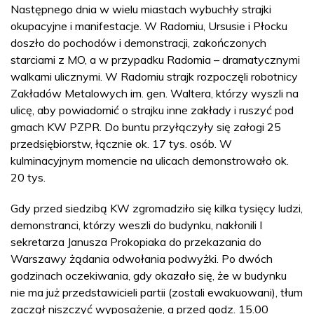
Następnego dnia w wielu miastach wybuchły strajki
okupacyjne i manifestacje. W Radomiu, Ursusie i Płocku
doszło do pochodów i demonstracji, zakończonych
starciami z MO, a w przypadku Radomia – dramatycznymi
walkami ulicznymi. W Radomiu strajk rozpoczęli robotnicy
Zakładów Metalowych im. gen. Waltera, którzy wyszli na
ulicę, aby powiadomić o strajku inne zakłady i ruszyć pod
gmach KW PZPR. Do buntu przyłączyły się załogi 25
przedsiębiorstw, łącznie ok. 17 tys. osób. W
kulminacyjnym momencie na ulicach demonstrowało ok.
20 tys.
Gdy przed siedzibą KW zgromadziło się kilka tysięcy ludzi,
demonstranci, którzy weszli do budynku, nakłonili I
sekretarza Janusza Prokopiaka do przekazania do
Warszawy żądania odwołania podwyżki. Po dwóch
godzinach oczekiwania, gdy okazało się, że w budynku
nie ma już przedstawicieli partii (zostali ewakuowani), tłum
zaczął niszczyć wyposażenie, a przed godz. 15.00