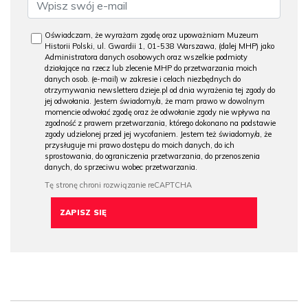
Oświadczam, że wyrażam zgodę oraz upoważniam Muzeum
Historii Polski, ul. Gwardii 1, 01-538 Warszawa, (dalej MHP) jako
Administratora danych osobowych oraz wszelkie podmioty
działające na rzecz lub zlecenie MHP do przetwarzania moich
danych osob. (e-mail) w zakresie i celach niezbędnych do
otrzymywania newslettera dzieje.pl od dnia wyrażenia tej zgody do
jej odwołania. Jestem świadomy/a, że mam prawo w dowolnym
momencie odwołać zgodę oraz że odwołanie zgody nie wpływa na
zgodność z prawem przetwarzania, którego dokonano na podstawie
zgody udzielonej przed jej wycofaniem. Jestem też świadomy/a, że
przysługuje mi prawo dostępu do moich danych, do ich
sprostowania, do ograniczenia przetwarzania, do przenoszenia
danych, do sprzeciwu wobec przetwarzania.