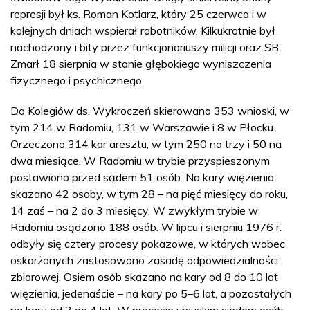
represji był ks. Roman Kotlarz, który 25 czerwca i w
kolejnych dniach wspierał robotników. Kilkukrotnie był
nachodzony i bity przez funkcjonariuszy milicji oraz SB.
Zmarł 18 sierpnia w stanie głębokiego wyniszczenia
fizycznego i psychicznego.
Do Kolegiów ds. Wykroczeń skierowano 353 wnioski, w
tym 214 w Radomiu, 131 w Warszawie i 8 w Płocku.
Orzeczono 314 kar aresztu, w tym 250 na trzy i 50 na
dwa miesiące. W Radomiu w trybie przyspieszonym
postawiono przed sądem 51 osób. Na kary więzienia
skazano 42 osoby, w tym 28 – na pięć miesięcy do roku,
14 zaś – na 2 do 3 miesięcy. W zwykłym trybie w
Radomiu osądzono 188 osób. W lipcu i sierpniu 1976 r.
odbyły się cztery procesy pokazowe, w których wobec
oskarżonych zastosowano zasadę odpowiedzialności
zbiorowej. Osiem osób skazano na kary od 8 do 10 lat
więzienia, jedenaście – na kary po 5–6 lat, a pozostałych
na kary od 2 do 4 lat. W procesie ursuskim siedem osób