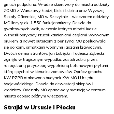
gmach podpalono. Władze skierowały do miasta oddziały
ZOMO z Warszawy, Łodzi, Kielc i Lublina oraz Wyższej
Szkoły Oficerskiej MO w Szczytnie – wieczorem oddziały
MO liczyły ok. 1 550 funkcjonariuszy. Doszło do
gwałtownych walk, w czasie których młodzi ludzie
wznosili barykady, rzucali kamieniami, cegłami, wyrwanym
brukiem, a nawet butelkami z benzyną; MO posługiwała
się pałkami, armatkami wodnymi i gazami łzawiącymi.
Dwóch demonstrantów, Jan Łabęcki i Tadeusz Ząbecki,
zginęło w tragicznym wypadku: zostali zabici przez
rozpędzoną przyczepę wypełnioną betonowymi płytami,
którą spychali w kierunku zomowców. Oprócz gmachu
KW PZPR atakowano budynek KW MO i Urzędu
Wojewódzkiego. Doszło do dewastacji sklepów i
kradzieży. Oddziały MO opanowały sytuację w centrum
miasta dopiero późnym wieczorem.
Strajki w Ursusie i Płocku