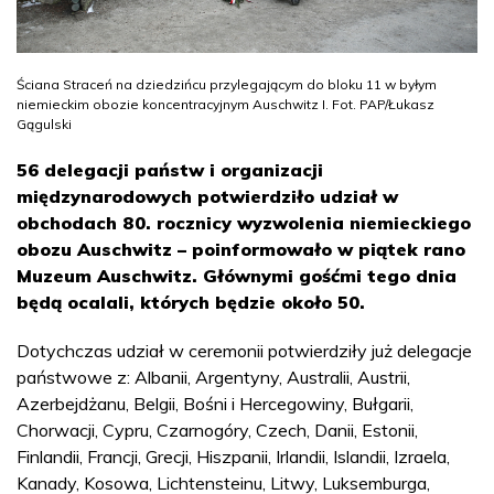
Ściana Straceń na dziedzińcu przylegającym do bloku 11 w byłym
niemieckim obozie koncentracyjnym Auschwitz I. Fot. PAP/Łukasz
Gągulski
56 delegacji państw i organizacji
międzynarodowych potwierdziło udział w
obchodach 80. rocznicy wyzwolenia niemieckiego
obozu Auschwitz – poinformowało w piątek rano
Muzeum Auschwitz. Głównymi gośćmi tego dnia
będą ocalali, których będzie około 50.
Dotychczas udział w ceremonii potwierdziły już delegacje
państwowe z: Albanii, Argentyny, Australii, Austrii,
Azerbejdżanu, Belgii, Bośni i Hercegowiny, Bułgarii,
Chorwacji, Cypru, Czarnogóry, Czech, Danii, Estonii,
Finlandii, Francji, Grecji, Hiszpanii, Irlandii, Islandii, Izraela,
Kanady, Kosowa, Lichtensteinu, Litwy, Luksemburga,