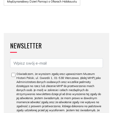
Międzynarodowy Dzień Pamięci o Ofiarach Holokaustu
NEWSLETTER
Oświadczam, że wyrażam zgodę oraz upoważniam Muzeum
Historii Polski, ul. Gwardii 1, 01-538 Warszawa, (dalej MHP) jako
Administratora danych osobowych oraz wszelkie podmioty
działające na rzecz lub zlecenie MHP do przetwarzania moich
danych osob. (e-mail) w zakresie i celach niezbędnych do
otrzymywania newslettera dzieje.pl od dnia wyrażenia tej zgody do
jej odwołania. Jestem świadomy/a, że mam prawo w dowolnym
momencie odwołać zgodę oraz że odwołanie zgody nie wpływa na
zgodność z prawem przetwarzania, którego dokonano na podstawie
zgody udzielonej przed jej wycofaniem. Jestem też świadomy/a, że