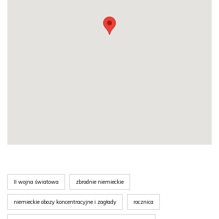
II wojna światowa
zbrodnie niemieckie
niemieckie obozy koncentracyjne i zagłady
rocznica