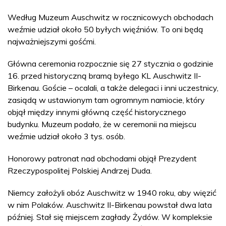
Według Muzeum Auschwitz w rocznicowych obchodach
weźmie udział około 50 byłych więźniów. To oni będą
najważniejszymi gośćmi.
Główna ceremonia rozpocznie się 27 stycznia o godzinie
16. przed historyczną bramą byłego KL Auschwitz II-
Birkenau. Goście – ocalali, a także delegaci i inni uczestnicy,
zasiądą w ustawionym tam ogromnym namiocie, który
objął między innymi główną część historycznego
budynku. Muzeum podało, że w ceremonii na miejscu
weźmie udział około 3 tys. osób.
Honorowy patronat nad obchodami objął Prezydent
Rzeczypospolitej Polskiej Andrzej Duda.
Niemcy założyli obóz Auschwitz w 1940 roku, aby więzić
w nim Polaków. Auschwitz II-Birkenau powstał dwa lata
później. Stał się miejscem zagłady Żydów. W kompleksie