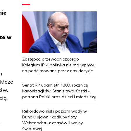
.
nie
cze w
Zastępca przewodniczącego
Kolegium IPN: polityka nie ma wpływu
na podejmowane przez nas decyzje
m
 Może
Senat RP upamiętnił 300. rocznicę
 św.
kanonizacji św. Stanisława Kostki -
patrona Polski oraz dzieci i młodzieży
cią.
Rekordowo niski poziom wody w
Dunaju ujawnił kadłuby floty
s
Wehrmachtu z czasów II wojny
światowej