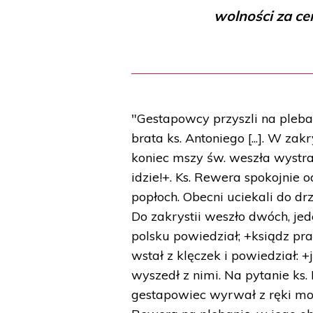
wolności za ce
"Gestapowcy przyszli na pleban
brata ks. Antoniego [...]. W za
koniec mszy św. weszła wystra
idzie!+. Ks. Rewera spokojnie od
popłoch. Obecni uciekali do dr
Do zakrystii weszło dwóch, jed
polsku powiedział; +ksiądz pra
wstał z klęczek i powiedział: +
wyszedł z nimi. Na pytanie ks.
gestapowiec wyrwał z ręki modl