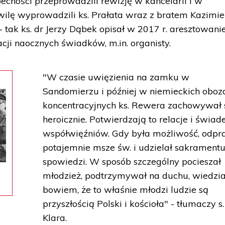
ecności przeprowadzili rewizję w kancelarii i w
ilę wyprowadzili ks. Prałata wraz z bratem Kazimi
 tak ks. dr Jerzy Dąbek opisał w 2017 r. aresztowani
ji naocznych świadków, m.in. organisty.
"W czasie uwięzienia na zamku w
Sandomierzu i później w niemieckich oboz
koncentracyjnych ks. Rewera zachowywał 
heroicznie. Potwierdzają to relacje i świa
współwięźniów. Gdy była możliwość, odpr
potajemnie msze św. i udzielał sakrament
spowiedzi. W sposób szczególny pocieszał
młodzież, podtrzymywał na duchu, wiedzia
bowiem, że to właśnie młodzi ludzie są
przyszłością Polski i kościoła" - tłumaczy s.
Klara.