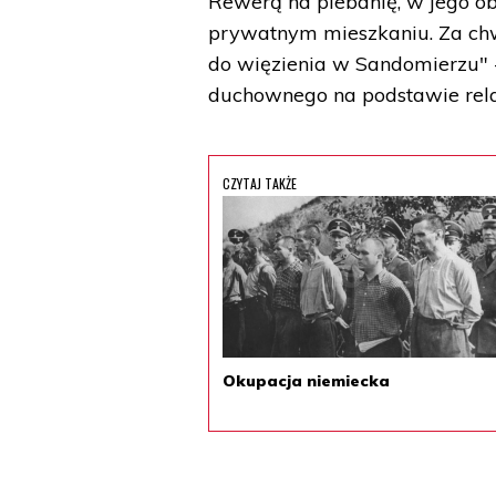
Rewerą na plebanię, w jego ob
prywatnym mieszkaniu. Za chw
do więzienia w Sandomierzu" -
duchownego na podstawie relac
CZYTAJ TAKŻE
Okupacja niemiecka