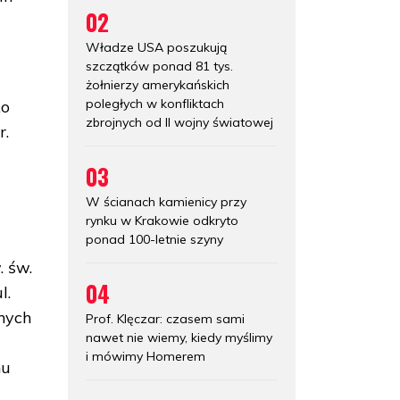
02
Władze USA poszukują
szczątków ponad 81 tys.
żołnierzy amerykańskich
poległych w konfliktach
ko
zbrojnych od II wojny światowej
r.
03
W ścianach kamienicy przy
rynku w Krakowie odkryto
ponad 100-letnie szyny
 św.
04
l.
nych
Prof. Klęczar: czasem sami
nawet nie wiemy, kiedy myślimy
i mówimy Homerem
hu