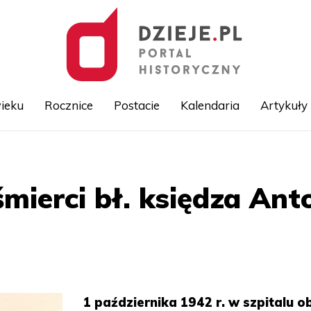
ieku
Rocznice
Postacie
Kalendaria
Artykuły
Przejdź
do
treści
 śmierci bł. księdza A
1 października 1942 r. w szpitalu o