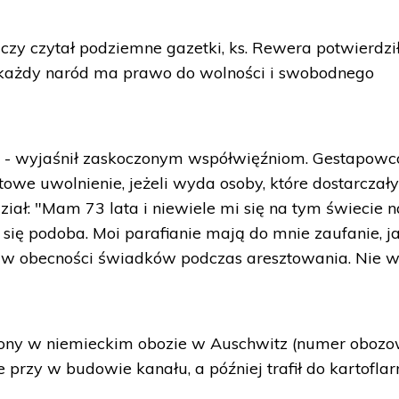
zy czytał podziemne gazetki, ks. Rewera potwierdził
j każdy naród ma prawo do wolności i swobodnego
" - wyjaśnił zaskoczonym współwięźniom. Gestapowc
towe uwolnienie, jeżeli wyda osoby, które dostarczał
iał: "Mam 73 lata i niewiele mi się na tym świecie n
się podoba. Moi parafianie mają do mnie zaufanie, ja
 w obecności świadków podczas aresztowania. Nie 
iony w niemieckim obozie w Auschwitz (numer oboz
 przy w budowie kanału, a później trafił do kartoflarn