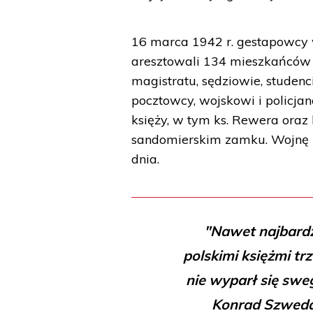
16 marca 1942 r. gestapowcy 
aresztowali 134 mieszkańców 
magistratu, sędziowie, studenci
pocztowcy, wojskowi i policja
księży, w tym ks. Rewera oraz
sandomierskim zamku. Wojnę 
dnia.
"Nawet najbardzi
polskimi księżmi tr
nie wyparł się swe
Konrad Szweda 