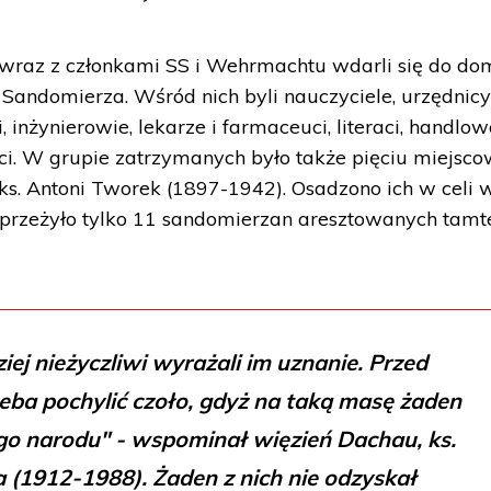
wraz z członkami SS i Wehrmachtu wdarli się do do
Sandomierza. Wśród nich byli nauczyciele, urzędnic
, inżynierowie, lekarze i farmaceuci, literaci, handlow
nci. W grupie zatrzymanych było także pięciu miejsc
 ks. Antoni Tworek (1897-1942). Osadzono ich w celi 
przeżyło tylko 11 sandomierzan aresztowanych tamt
ej nieżyczliwi wyrażali im uznanie. Przed
zeba pochylić czoło, gdyż na taką masę żaden
go narodu" - wspominał więzień Dachau, ks.
(1912-1988). Żaden z nich nie odzyskał