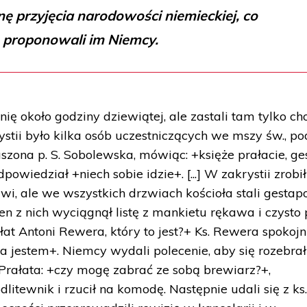
nę przyjęcia narodowości niemieckiej, co
proponowali im Niemcy.
ię około godziny dziewiątej, ale zastali tam tylko ch
krystii było kilka osób uczestniczących we mszy św., po
szona p. S. Sobolewska, mówiąc: +księże prałacie, ge
powiedział +niech sobie idzie+. [...] W zakrystii zrobił
zwi, ale we wszystkich drzwiach kościoła stali gestap
en z nich wyciągnął listę z mankietu rękawa i czysto
łat Antoni Rewera, który to jest?+ Ks. Rewera spokojn
ja jestem+. Niemcy wydali polecenie, aby się rozebrał
 Prałata: +czy mogę zabrać ze sobą brewiarz?+,
itewnik i rzucił na komodę. Następnie udali się z ks