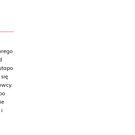
orego
d
stapo
 się
owcy.
 po
ie
 i
.