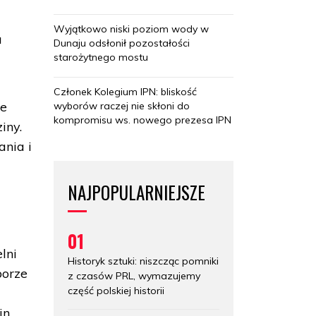
Wyjątkowo niski poziom wody w
a
Dunaju odsłonił pozostałości
starożytnego mostu
Członek Kolegium IPN: bliskość
ie
wyborów raczej nie skłoni do
kompromisu ws. nowego prezesa IPN
iny.
ania i
NAJPOPULARNIEJSZE
01
lni
Historyk sztuki: niszcząc pomniki
borze
z czasów PRL, wymazujemy
część polskiej historii
in