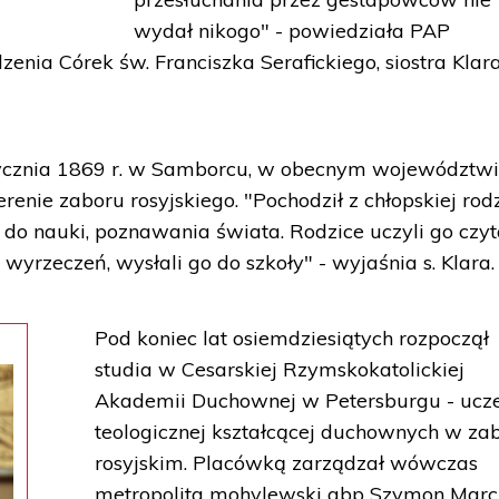
wydał nikogo" - powiedziała PAP
enia Córek św. Franciszka Serafickiego, siostra Klar
stycznia 1869 r. w Samborcu, w obecnym województw
enie zaboru rosyjskiego. "Pochodził z chłopskiej rodz
 do nauki, poznawania świata. Rodzice uczyli go czyt
 wyrzeczeń, wysłali go do szkoły" - wyjaśnia s. Klara.
Pod koniec lat osiemdziesiątych rozpoczął
studia w Cesarskiej Rzymskokatolickiej
Akademii Duchownej w Petersburgu - ucze
teologicznej kształcącej duchownych w za
rosyjskim. Placówką zarządzał wówczas
metropolita mohylewski abp Szymon Marc