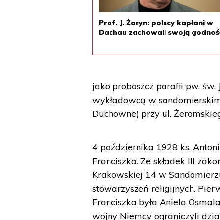
Prof. J. Żaryn: polscy kapłani w
Dachau zachowali swoją godnoś
jako proboszcz parafii pw. św. 
wykładowcą w sandomierskim
Duchowne) przy ul. Żeromskie
4 października 1928 ks. Anto
Franciszka. Ze składek III zak
Krakowskiej 14 w Sandomierzu,
stowarzyszeń religijnych. Pie
Franciszka była Aniela Osmala
wojny Niemcy ograniczyli dzia