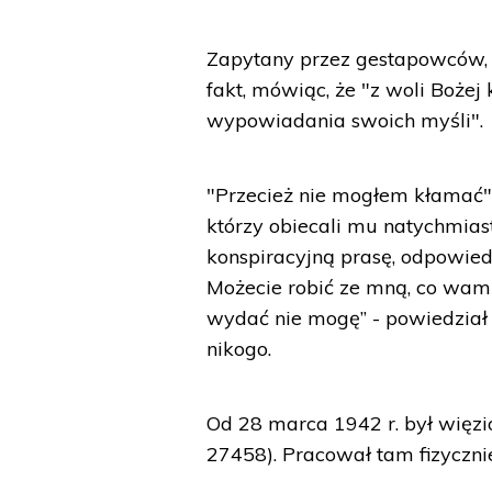
Zapytany przez gestapowców, c
fakt, mówiąc, że "z woli Boże
wypowiadania swoich myśli".
"Przecież nie mogłem kłamać
którzy obiecali mu natychmias
konspiracyjną prasę, odpowiedz
Możecie robić ze mną, co wam 
wydać nie mogę” - powiedział
nikogo.
Od 28 marca 1942 r. był więz
27458). Pracował tam fizycznie