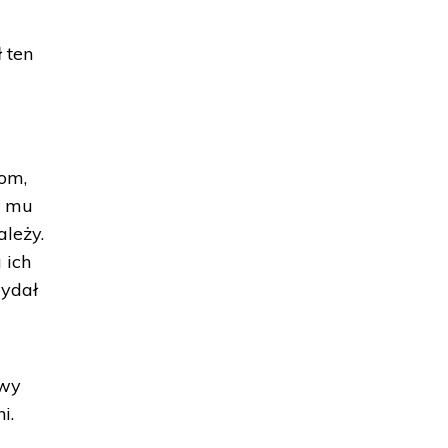
 ten
om,
y mu
ależy.
 ich
wydał
owy
i.