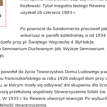
Kozłowski. Tytuł magistra teologii Rewera
uzyskał 18 czerwca 1893 r.
ć
Po powrocie do Sandomierza pracował ja
wikariusz w parafii katedralnej, a od 1934 
Józefa przy pl. Świętego Wojciecha 4. Był także
 Seminarium Duchownym (ob. Wyższe Seminarium
go.
ni powołał do życia Towarzystwo Domu Ludowego p.w.
onu franciszkańskiego w roku 1928 zakupił dom przy u
 w którym miały się odbywać dni skupienia dla licz
rwszą przełożoną wspólnoty Stowarzyszenia Sióstr św.
. W 1933 r. ks. Rewera utworzył nowicjat. Po wybuc
łalność stowarzyszenia.