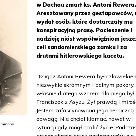
w Dachau zmarł ks. Antoni Rewera
Aresztowany przez gestapowców, 
wydał osób, które dostarczały mu
konspiracyjną prasę. Pocieszenie i
nadzieję niósł współwięźniom jesz
celi sandomierskiego zamku i za
drutami hitlerowskiego kacetu.
"Ksiądz Antoni Rewera był człowiekie
niezwykle skromnym i pełnym pokory.
właśnie dlatego wzorem dla niego był
Franciszek z Asyżu. Żył prawdą i miłoś
Jestem zafascynowana jego heroiczną
odwagą. Nie chciał kłamać, nawet w
 Commons
sytuacji gdy mógł ocalić życie. Podcza
przesłuchania przez gestapowców nie