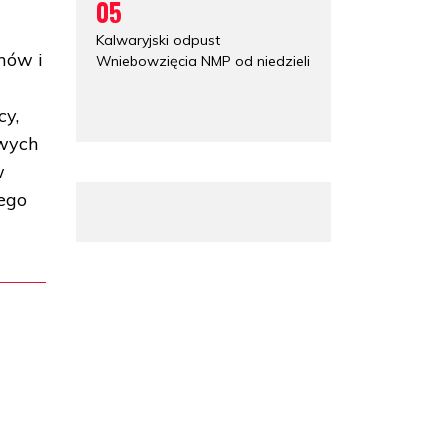
05
Kalwaryjski odpust
mów i
Wniebowzięcia NMP od niedzieli
y
cy,
owych
w
ego