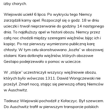
izby chorych.
Wiejowski uciekł 6 lipca. Po wykryciu tego Niemcy
zarządzili karny apel. Rozpoczął się o godz. 18 w dniu
ucieczki i trwał nieprzerwanie do godziny 14 następnego
dnia. To najdłuższy apel w historii obozu. Niemcy przez
całą noc chodzili między szeregami więźniów, bijąc ich i
kopiąc. Po raz pierwszy wymierzono publiczną karę
chłosty. W tym celu skonstruowano „kozła” w obozowej
stolarni. Kara dotknęła więźniów, których obozowe
Gestapo podejrzewało o pomoc w ucieczce.
W „stójce” uczestniczyli wszyscy więźniowie obozu,
których było wówczas 1311. Dawid Wongczewski nie
przeżył. Zmarł nocą, stając się pierwszą ofiarą Niemców
w Auschwitz.
Tadeusz Wiejowski pochodził z Kołaczyc. Był szewcem.
Do Auschwitz trafił w pierwszym transporcie polskich