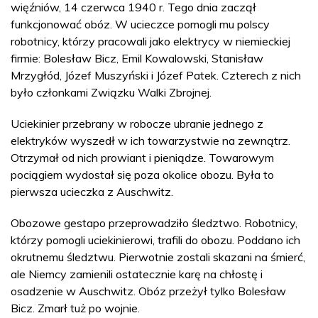
więźniów, 14 czerwca 1940 r. Tego dnia zaczął
funkcjonować obóz. W ucieczce pomogli mu polscy
robotnicy, którzy pracowali jako elektrycy w niemieckiej
firmie: Bolesław Bicz, Emil Kowalowski, Stanisław
Mrzygłód, Józef Muszyński i Józef Patek. Czterech z nich
było członkami Związku Walki Zbrojnej.
Uciekinier przebrany w robocze ubranie jednego z
elektryków wyszedł w ich towarzystwie na zewnątrz.
Otrzymał od nich prowiant i pieniądze. Towarowym
pociągiem wydostał się poza okolice obozu. Była to
pierwsza ucieczka z Auschwitz.
Obozowe gestapo przeprowadziło śledztwo. Robotnicy,
którzy pomogli uciekinierowi, trafili do obozu. Poddano ich
okrutnemu śledztwu. Pierwotnie zostali skazani na śmierć,
ale Niemcy zamienili ostatecznie karę na chłostę i
osadzenie w Auschwitz. Obóz przeżył tylko Bolesław
Bicz. Zmarł tuż po wojnie.