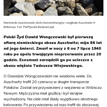
Niemiecki nazistowski obóz koncentracyjny i zagłady Auschwitz II-
Birkenau. Fot. PAP/Jacek Bednarczyk
Polski Żyd Dawid Wongczewski był pierwszą
ofiarą niemieckiego obozu Auschwitz; mija 86 lat
od jego śmierci. Zmarł w nocy z 6 na 7 lipca 1940
roku po apelu trwającym nieprzerwanie przez 20
godzin. Esesmani zarządzili go po ucieczce z
obozu więźnia Tadeusza Wiejowskiego.
O Dawidzie Wongczewskim nie wiadomo wiele. Do
Auschwitz trafił 20 czerwca w drugim transporcie
Polaków. Zostali oni przywiezieni z więzienia w Wiśniczu
Nowym. Mężczyzna miał gruźlicę i był skrajnie
wychudzony. Na ciele miał ślady wyjątkowo okrutnego
katowania. Po przywiezieniu od razu trafił do obozowej