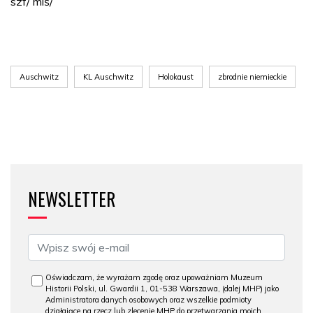
szf/ miś/
Auschwitz
KL Auschwitz
Holokaust
zbrodnie niemieckie
NEWSLETTER
Oświadczam, że wyrażam zgodę oraz upoważniam Muzeum
Historii Polski, ul. Gwardii 1, 01-538 Warszawa, (dalej MHP) jako
Administratora danych osobowych oraz wszelkie podmioty
działające na rzecz lub zlecenie MHP do przetwarzania moich