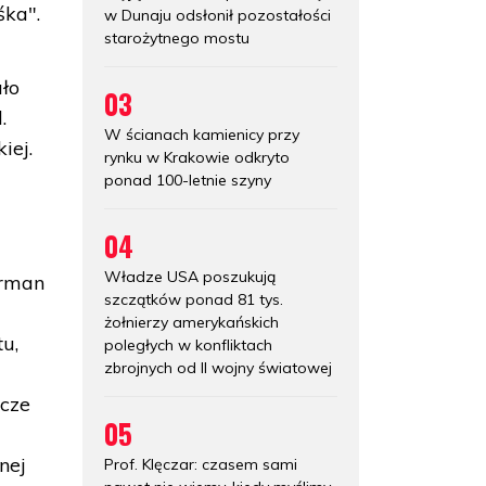
śka".
w Dunaju odsłonił pozostałości
starożytnego mostu
ło
03
.
W ścianach kamienicy przy
iej.
rynku w Krakowie odkryto
ponad 100-letnie szyny
04
Władze USA poszukują
erman
szczątków ponad 81 tys.
żołnierzy amerykańskich
u,
poległych w konfliktach
zbrojnych od II wojny światowej
ńcze
05
nej
Prof. Klęczar: czasem sami