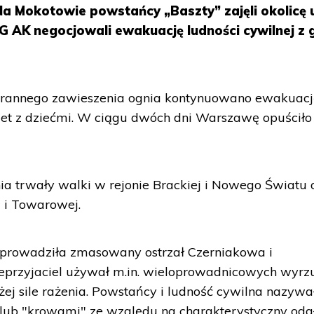
 Na Mokotowie powstańcy „Baszty” zajęli okolicę u
G AK negocjowali ewakuację ludności cywilnej z 
porannego zawieszenia ognia kontynuowano ewakuac
biet z dziećmi. W ciągu dwóch dni Warszawę opuściło 
a trwały walki w rejonie Brackiej i Nowego Światu 
j i Towarowej.
a prowadziła zmasowany ostrzał Czerniakowa i
eprzyjaciel używał m.in. wieloprowadnicowych wyrzu
ej sile rażenia. Powstańcy i ludność cywilna nazywa
lub "krowami" ze względu na charakterystyczny odgł