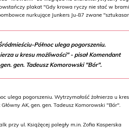
owstańczy plakat "Gdy krowa ryczy nie stać w brami
 bombowce nurkujące Junkers Ju-87 zwane "sztukasam
Śródmieściu-Północ ulega pogorszeniu.
erza u kresu możliwości" - pisał Komendant
gen. gen. Tadeusz Komorowski "Bór".
oc ulega pogorszeniu. Wytrzymałość żołnierza u kre
 Główny AK, gen. gen. Tadeusz Komorowski "Bór".
 przy ul. Książęcej poległy m.in. Zofia Kasperska