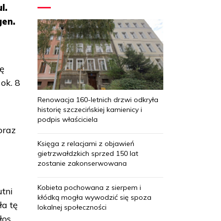
l.
gen.
ję
ok. 8
Renowacja 160-letnich drzwi odkryła
historię szczecińskiej kamienicy i
podpis właściciela
oraz
Księga z relacjami z objawień
gietrzwałdzkich sprzed 150 lat
zostanie zakonserwowana
Kobieta pochowana z sierpem i
tni
kłódką mogła wywodzić się spoza
ła tę
lokalnej społeczności
os.