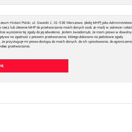
m Historii Polski, ul. Gwardii 1, 01-538 Warszawa, (dalej MHP) jako Administratora
 rzecz lub zlecenie MHP do przetwarzania moich danych osob. (e-mail) w zakresie i celac
 dnia wyrażenia tej zgody do jej odwołania. Jestem świadomy/a, że mam prawo w dowoln
wpływa na zgodność z prawem przetwarzania, którego dokonano na podstawie zgody
, że przysługuje mi prawo dostępu do moich danych, do ich sprostowania, do ograniczeni
wobec przetwarzania.