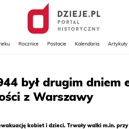
ieku
Rocznice
Postacie
Kalendaria
Artykuły
Przejdź
do
treści
944 był drugim dniem 
ności z Warszawy
akuację kobiet i dzieci. Trwały walki m.in. przy