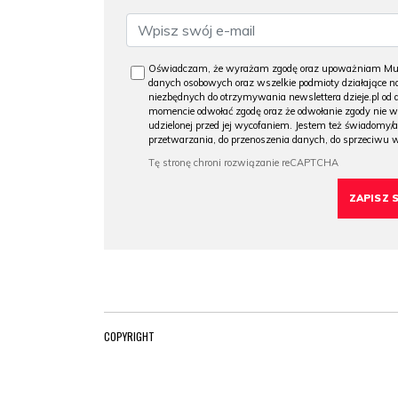
Oświadczam, że wyrażam zgodę oraz upoważniam Muzeu
danych osobowych oraz wszelkie podmioty działające na
niezbędnych do otrzymywania newslettera dzieje.pl od
momencie odwołać zgodę oraz że odwołanie zgody nie 
udzielonej przed jej wycofaniem. Jestem też świadomy/a
przetwarzania, do przenoszenia danych, do sprzeciwu 
COPYRIGHT