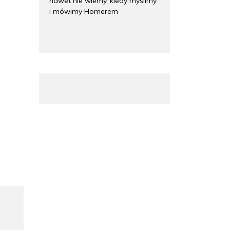
nawet nie wiemy, kiedy myślimy
i mówimy Homerem