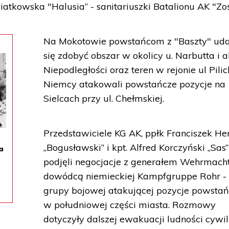
atkowska "Halusia” - sanitariuszki Batalionu AK "Zo
Na Mokotowie powstańcom z "Baszty" uda
się zdobyć obszar w okolicy u. Narbutta i al
Niepodległości oraz teren w rejonie ul Pilick
Niemcy atakowali powstańcze pozycje na
Sielcach przy ul. Chełmskiej.
Przedstawiciele KG AK, ppłk Franciszek H
„Bogusławski” i kpt. Alfred Korczyński „Sas”
a
podjęli negocjacje z generałem Wehrmacht
dowódcą niemieckiej Kampfgruppe Rohr -
grupy bojowej atakującej pozycje powsta
w południowej części miasta. Rozmowy
dotyczyły dalszej ewakuacji ludności cywil