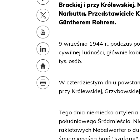
Brackiej i przy Królewskiej.
Narbutta. Przedstawiciele K
Güntherem Rohrem.
9 września 1944 r., podczas 
cywilnej ludności, głównie ko
tys. osób.
W czterdziestym dniu powstani
przy Królewskiej, Grzybowskie
Tego dnia niemiecka artyleri
południowego Śródmieścia. Ni
rakietowych Nebelwerfer o duż
śmiercionośną broń "szafami" 