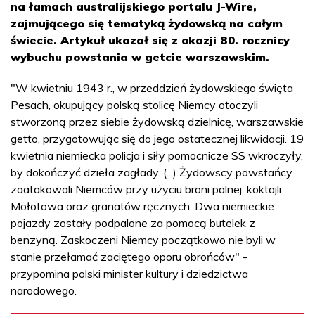
na łamach australijskiego portalu J-Wire,
zajmującego się tematyką żydowską na całym
świecie. Artykuł ukazał się z okazji 80. rocznicy
wybuchu powstania w getcie warszawskim.
"W kwietniu 1943 r., w przeddzień żydowskiego święta
Pesach, okupujący polską stolicę Niemcy otoczyli
stworzoną przez siebie żydowską dzielnicę, warszawskie
getto, przygotowując się do jego ostatecznej likwidacji. 19
kwietnia niemiecka policja i siły pomocnicze SS wkroczyły,
by dokończyć dzieła zagłady. (...) Żydowscy powstańcy
zaatakowali Niemców przy użyciu broni palnej, koktajli
Mołotowa oraz granatów ręcznych. Dwa niemieckie
pojazdy zostały podpalone za pomocą butelek z
benzyną. Zaskoczeni Niemcy początkowo nie byli w
stanie przełamać zaciętego oporu obrońców" -
przypomina polski minister kultury i dziedzictwa
narodowego.