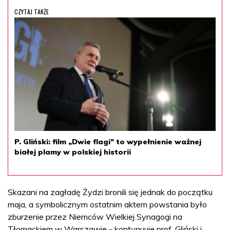
CZYTAJ TAKŻE
P. Gliński: film „Dwie flagi” to wypełnienie ważnej
białej plamy w polskiej historii
Skazani na zagładę Żydzi bronili się jednak do początku
maja, a symbolicznym ostatnim aktem powstania było
zburzenie przez Niemców Wielkiej Synagogi na
Tłomackiem w Warszawie - kontynuuje prof. Gliński i