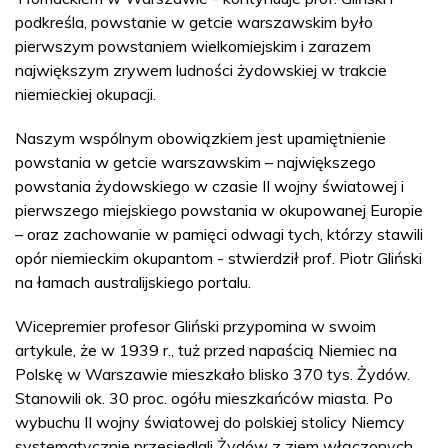
podkreśla, powstanie w getcie warszawskim było
pierwszym powstaniem wielkomiejskim i zarazem
największym zrywem ludności żydowskiej w trakcie
niemieckiej okupacji.
Naszym wspólnym obowiązkiem jest upamiętnienie
powstania w getcie warszawskim – największego
powstania żydowskiego w czasie II wojny światowej i
pierwszego miejskiego powstania w okupowanej Europie
– oraz zachowanie w pamięci odwagi tych, którzy stawili
opór niemieckim okupantom - stwierdził prof. Piotr Gliński
na łamach australijskiego portalu.
Wicepremier profesor Gliński przypomina w swoim
artykule, że w 1939 r., tuż przed napaścią Niemiec na
Polskę w Warszawie mieszkało blisko 370 tys. Żydów.
Stanowili ok. 30 proc. ogółu mieszkańców miasta. Po
wybuchu II wojny światowej do polskiej stolicy Niemcy
systematycznie przesiedlali Żydów z ziem włączonych