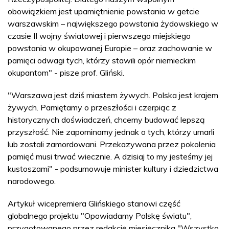
obowiązkiem jest upamiętnienie powstania w getcie
warszawskim – największego powstania żydowskiego w
czasie II wojny światowej i pierwszego miejskiego
powstania w okupowanej Europie – oraz zachowanie w
pamięci odwagi tych, którzy stawili opór niemieckim
okupantom" - pisze prof. Gliński.
"Warszawa jest dziś miastem żywych. Polska jest krajem
żywych. Pamiętamy o przeszłości i czerpiąc z
historycznych doświadczeń, chcemy budować lepszą
przyszłość. Nie zapominamy jednak o tych, którzy umarli
lub zostali zamordowani. Przekazywana przez pokolenia
pamięć musi trwać wiecznie. A dzisiaj to my jesteśmy jej
kustoszami" - podsumowuje minister kultury i dziedzictwa
narodowego.
Artykuł wicepremiera Glińskiego stanowi część
globalnego projektu "Opowiadamy Polskę światu",
przygotowanego przez redakcję miesięcznika "Wszystko