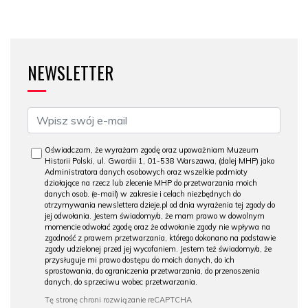
NEWSLETTER
Oświadczam, że wyrażam zgodę oraz upoważniam Muzeum
Historii Polski, ul. Gwardii 1, 01-538 Warszawa, (dalej MHP) jako
Administratora danych osobowych oraz wszelkie podmioty
działające na rzecz lub zlecenie MHP do przetwarzania moich
danych osob. (e-mail) w zakresie i celach niezbędnych do
otrzymywania newslettera dzieje.pl od dnia wyrażenia tej zgody do
jej odwołania. Jestem świadomy/a, że mam prawo w dowolnym
momencie odwołać zgodę oraz że odwołanie zgody nie wpływa na
zgodność z prawem przetwarzania, którego dokonano na podstawie
zgody udzielonej przed jej wycofaniem. Jestem też świadomy/a, że
przysługuje mi prawo dostępu do moich danych, do ich
sprostowania, do ograniczenia przetwarzania, do przenoszenia
danych, do sprzeciwu wobec przetwarzania.