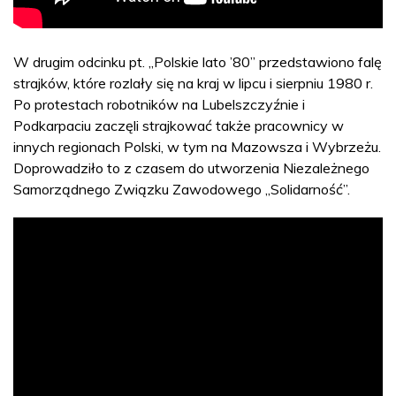
W drugim odcinku pt. „Polskie lato ’80” przedstawiono falę
strajków, które rozlały się na kraj w lipcu i sierpniu 1980 r.
Po protestach robotników na Lubelszczyźnie i
Podkarpaciu zaczęli strajkować także pracownicy w
innych regionach Polski, w tym na Mazowsza i Wybrzeżu.
Doprowadziło to z czasem do utworzenia Niezależnego
Samorządnego Związku Zawodowego „Solidarność”.