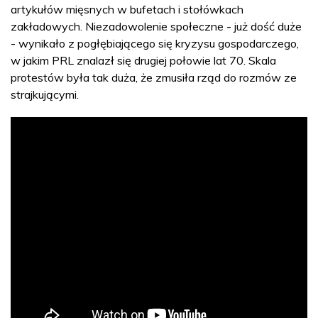
artykułów mięsnych w bufetach i stołówkach
zakładowych. Niezadowolenie społeczne - już dość duże
- wynikało z pogłębiającego się kryzysu gospodarczego,
w jakim PRL znalazł się drugiej połowie lat 70. Skala
protestów była tak duża, że zmusiła rząd do rozmów ze
strajkującymi.