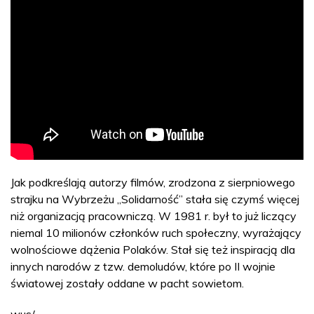
mamy rzecz najważniejszą: nasze niezależne
samorządowe związki zawodowe. To jest nasza
gwarancja na przyszłość”. Trzy tygodnie później narodziła
się „Solidarność”.
Jak podkreślają autorzy filmów, zrodzona z sierpniowego
strajku na Wybrzeżu „Solidarność” stała się czymś więcej
niż organizacją pracowniczą. W 1981 r. był to już liczący
niemal 10 milionów członków ruch społeczny, wyrażający
wolnościowe dążenia Polaków. Stał się też inspiracją dla
innych narodów z tzw. demoludów, które po II wojnie
światowej zostały oddane w pacht sowietom.