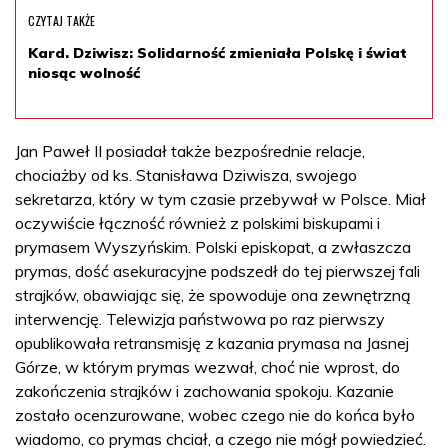
CZYTAJ TAKŻE
Kard. Dziwisz: Solidarność zmieniała Polskę i świat
niosąc wolność
Jan Paweł II posiadał także bezpośrednie relacje,
chociażby od ks. Stanisława Dziwisza, swojego
sekretarza, który w tym czasie przebywał w Polsce. Miał
oczywiście łączność również z polskimi biskupami i
prymasem Wyszyńskim. Polski episkopat, a zwłaszcza
prymas, dość asekuracyjne podszedł do tej pierwszej fali
strajków, obawiając się, że spowoduje ona zewnętrzną
interwencję. Telewizja państwowa po raz pierwszy
opublikowała retransmisję z kazania prymasa na Jasnej
Górze, w którym prymas wezwał, choć nie wprost, do
zakończenia strajków i zachowania spokoju. Kazanie
zostało ocenzurowane, wobec czego nie do końca było
wiadomo, co prymas chciał, a czego nie mógł powiedzieć.