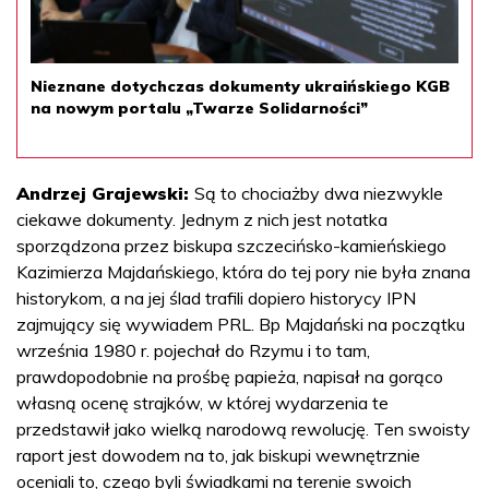
Nieznane dotychczas dokumenty ukraińskiego KGB
na nowym portalu „Twarze Solidarności”
Andrzej Grajewski:
Są to chociażby dwa niezwykle
ciekawe dokumenty. Jednym z nich jest notatka
sporządzona przez biskupa szczecińsko-kamieńskiego
Kazimierza Majdańskiego, która do tej pory nie była znana
historykom, a na jej ślad trafili dopiero historycy IPN
zajmujący się wywiadem PRL. Bp Majdański na początku
września 1980 r. pojechał do Rzymu i to tam,
prawdopodobnie na prośbę papieża, napisał na gorąco
własną ocenę strajków, w której wydarzenia te
przedstawił jako wielką narodową rewolucję. Ten swoisty
raport jest dowodem na to, jak biskupi wewnętrznie
oceniali to, czego byli świadkami na terenie swoich