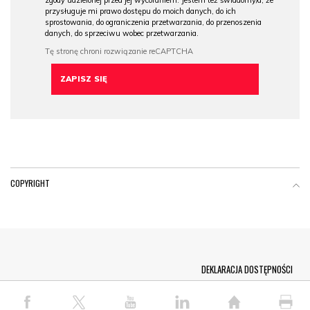
zgody udzielonej przed jej wycofaniem. Jestem też świadomy/a, że
przysługuje mi prawo dostępu do moich danych, do ich
sprostowania, do ograniczenia przetwarzania, do przenoszenia
danych, do sprzeciwu wobec przetwarzania.
COPYRIGHT
Menu Footer
DEKLARACJA DOSTĘPNOŚCI
© COPYRIGHT PAP 2026