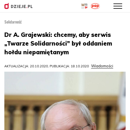
Solidarność
Przejdź
do
Dr A. Grajewski: chcemy, aby serwis
treści
„Twarze Solidarności” był oddaniem
hołdu niepamiętanym
Wiadomości
AKTUALIZACJA: 20.10.2020, PUBLIKACJA: 18.10.2020