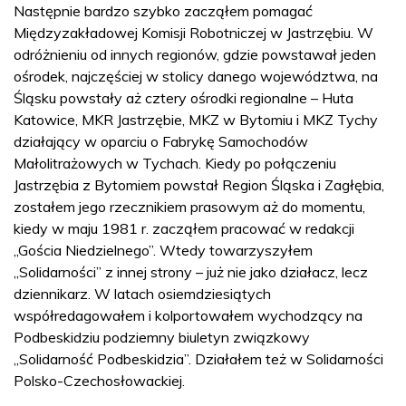
Następnie bardzo szybko zacząłem pomagać
Międzyzakładowej Komisji Robotniczej w Jastrzębiu. W
odróżnieniu od innych regionów, gdzie powstawał jeden
ośrodek, najczęściej w stolicy danego województwa, na
Śląsku powstały aż cztery ośrodki regionalne – Huta
Katowice, MKR Jastrzębie, MKZ w Bytomiu i MKZ Tychy
działający w oparciu o Fabrykę Samochodów
Małolitrażowych w Tychach. Kiedy po połączeniu
Jastrzębia z Bytomiem powstał Region Śląska i Zagłębia,
zostałem jego rzecznikiem prasowym aż do momentu,
kiedy w maju 1981 r. zacząłem pracować w redakcji
„Gościa Niedzielnego”. Wtedy towarzyszyłem
„Solidarności” z innej strony – już nie jako działacz, lecz
dziennikarz. W latach osiemdziesiątych
współredagowałem i kolportowałem wychodzący na
Podbeskidziu podziemny biuletyn związkowy
„Solidarność Podbeskidzia”. Działałem też w Solidarności
Polsko-Czechosłowackiej.