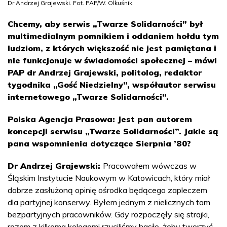
Dr Andrzej Grajewski. Fot. PAP/W. Olkuśnik
Chcemy, aby serwis „Twarze Solidarności” był
multimedialnym pomnikiem i oddaniem hołdu tym
ludziom, z których większość nie jest pamiętana i
nie funkcjonuje w świadomości społecznej – mówi
PAP dr Andrzej Grajewski, politolog, redaktor
tygodnika „Gość Niedzielny”, współautor serwisu
internetowego „Twarze Solidarności”.
Polska Agencja Prasowa: Jest pan autorem
koncepcji serwisu „Twarze Solidarności”. Jakie są
pana wspomnienia dotyczące Sierpnia ’80?
Dr Andrzej Grajewski:
Pracowałem wówczas w
Śląskim Instytucie Naukowym w Katowicach, który miał
dobrze zasłużoną opinię ośrodka będącego zapleczem
dla partyjnej konserwy. Byłem jednym z nielicznych tam
bezpartyjnych pracowników. Gdy rozpoczęły się strajki,
razem z kilkoma kolegami rzuciliśmy hasło, żeby tworzyć