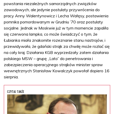
powstania niezależnych samorządnych związków
zawodowych, ale jedynie postulaty przywrócenia do
pracy Anny Walentynowicz i Lecha Wałęsy, postawienia
pomnika pomordowanym w Grudniu ’70 oraz postulaty
socjalne. Jednak w Moskwie już w tym momencie zapaliła
się czerwona lampka, co może świadczyć o tym, że
Łubianka miała znakomite rozeznanie stanu nastrojów, i
przewidywała, że gdański strajk za chwilę może rozlać się
na cały kraj. Działania KGB wyprzedzały zatem działania
polskiego MSW – grupę „Lato” do penetrowania i
zabezpieczenia operacyjnego strajków minister spraw
wewnętrznych Stanisław Kowalczyk powołał dopiero 16
sierpnia.
CZYTAJ TAKŻE