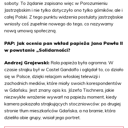
soboty. To żądanie zapisano więc w Porozumieniu
Jastrzębskim i nie tylko dotyczyło ono tylko górników, ale i
całej Polski. Z tego punktu widzenia postulaty jastrzębskie
wniosły coś zupełnie nowego do tego, co nazywamy
nową umową społeczną.
PAP: Jak ocenia pan wkład papieża Jana Pawła II
w powstanie „Solidarności?
Andrzej Grajewski:
Rola papieża była ogromna. W
czasie strajku był w Castel Gandolfo i oglądał to, co działo
się w Polsce, dzięki relacjom włoskiej telewizji i
zachodnich mediów, które miały swoich korespondentów
w Gdańsku. Jest znany opis ks. Józefa Tischnera, jakie
niezwykłe wrażenie wywarł na papieżu moment, kiedy
kamera pokazała strajkujących stoczniowców: po drugiej
stronie tłum mieszkańców Gdańska, a na bramie, która
dzieliła obie grupy, wisiał jego portret.