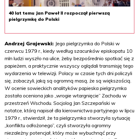
40 lat temu Jan Paweł II rozpoczął pierwszą
pielgrzymkę do Polski
Andrzej Grajewski:
Jego pielgrzymka do Polski w
czerwcu 1979 r., kiedy według szacunków episkopatu 10
mln ludzi wyszło na ulice, żeby bezpośrednio spotkać się z
papieżem, a praktycznie wszyscy oglądali transmisję tego
wydarzenia w telewizji. Polacy w czasie tych dni policzyli
się, zobaczyli, jaką są ogromną masą, że są większością.
W ocenie sowieckich analityków papieska pielgrzymka
została oceniona jako „wrogie wtargnięcie” Zachodu w
przestrzeń Wschodu. Socjolog Jan Szczepański w
notatce, którą napisał dla kierownictwa partyjnego w lipcu
1979 r., stwierdził, że ta pielgrzymka stworzyła sytuację
„konfliktu odłożonego”, czyli stworzyła ogromny
niezależny potencjał, który może wybuchnąć przy