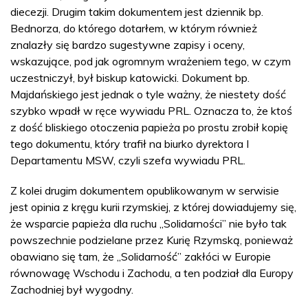
diecezji. Drugim takim dokumentem jest dziennik bp.
Bednorza, do którego dotarłem, w którym również
znalazły się bardzo sugestywne zapisy i oceny,
wskazujące, pod jak ogromnym wrażeniem tego, w czym
uczestniczył, był biskup katowicki. Dokument bp.
Majdańskiego jest jednak o tyle ważny, że niestety dość
szybko wpadł w ręce wywiadu PRL. Oznacza to, że ktoś
z dość bliskiego otoczenia papieża po prostu zrobił kopię
tego dokumentu, który trafił na biurko dyrektora I
Departamentu MSW, czyli szefa wywiadu PRL.
Z kolei drugim dokumentem opublikowanym w serwisie
jest opinia z kręgu kurii rzymskiej, z której dowiadujemy się,
że wsparcie papieża dla ruchu „Solidarności” nie było tak
powszechnie podzielane przez Kurię Rzymską, ponieważ
obawiano się tam, że „Solidarność” zakłóci w Europie
równowagę Wschodu i Zachodu, a ten podział dla Europy
Zachodniej był wygodny.