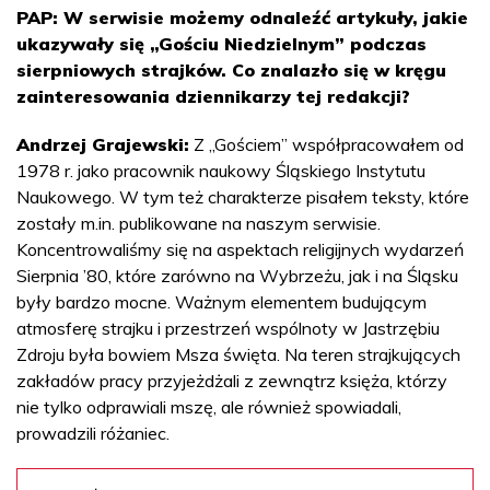
PAP: W serwisie możemy odnaleźć artykuły, jakie
ukazywały się „Gościu Niedzielnym” podczas
sierpniowych strajków. Co znalazło się w kręgu
zainteresowania dziennikarzy tej redakcji?
Andrzej Grajewski:
Z „Gościem” współpracowałem od
1978 r. jako pracownik naukowy Śląskiego Instytutu
Naukowego. W tym też charakterze pisałem teksty, które
zostały m.in. publikowane na naszym serwisie.
Koncentrowaliśmy się na aspektach religijnych wydarzeń
Sierpnia ’80, które zarówno na Wybrzeżu, jak i na Śląsku
były bardzo mocne. Ważnym elementem budującym
atmosferę strajku i przestrzeń wspólnoty w Jastrzębiu
Zdroju była bowiem Msza święta. Na teren strajkujących
zakładów pracy przyjeżdżali z zewnątrz księża, którzy
nie tylko odprawiali mszę, ale również spowiadali,
prowadzili różaniec.