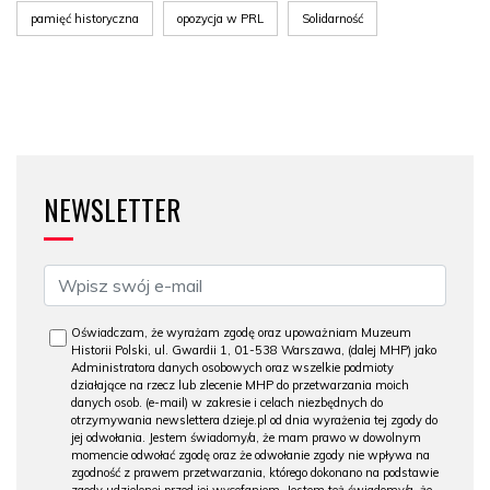
pamięć historyczna
opozycja w PRL
Solidarność
NEWSLETTER
Oświadczam, że wyrażam zgodę oraz upoważniam Muzeum
Historii Polski, ul. Gwardii 1, 01-538 Warszawa, (dalej MHP) jako
Administratora danych osobowych oraz wszelkie podmioty
działające na rzecz lub zlecenie MHP do przetwarzania moich
danych osob. (e-mail) w zakresie i celach niezbędnych do
otrzymywania newslettera dzieje.pl od dnia wyrażenia tej zgody do
jej odwołania. Jestem świadomy/a, że mam prawo w dowolnym
momencie odwołać zgodę oraz że odwołanie zgody nie wpływa na
zgodność z prawem przetwarzania, którego dokonano na podstawie