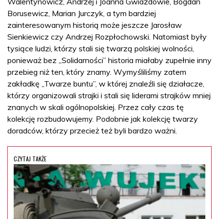
Walentynowicz, Andrzej i Joanna Gwiazdowie, Bogdan
Borusewicz, Marian Jurczyk, a tym bardziej
zainteresowanym historią może jeszcze Jarosław
Sienkiewicz czy Andrzej Rozpłochowski. Natomiast były
tysiące ludzi, którzy stali się twarzą polskiej wolności,
ponieważ bez „Solidarności” historia miałaby zupełnie inny
przebieg niż ten, który znamy. Wymyśliliśmy zatem
zakładkę „Twarze buntu”, w której znaleźli się działacze,
którzy organizowali strajki i stali się liderami strajków mniej
znanych w skali ogólnopolskiej. Przez cały czas tę
kolekcję rozbudowujemy. Podobnie jak kolekcję twarzy
doradców, którzy przecież też byli bardzo ważni.
CZYTAJ TAKŻE