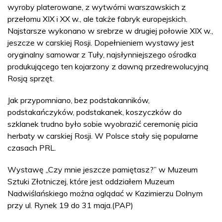
wyroby platerowane, z wytwórni warszawskich z
przełomu XIX i XX w., ale także fabryk europejskich.
Najstarsze wykonano w srebrze w drugiej połowie XIX w.,
jeszcze w carskiej Rosji. Dopełnieniem wystawy jest
oryginalny samowar z Tuły, najsłynniejszego ośrodka
produkującego ten kojarzony z dawną przedrewolucyjną
Rosją sprzęt.
Jak przypomniano, bez podstakanników,
podstakańczyków, podstakanek, koszyczków do
szklanek trudno było sobie wyobrazić ceremonię picia
herbaty w carskiej Rosji. W Polsce stały się popularne
czasach PRL.
Wystawę „Czy mnie jeszcze pamiętasz?” w Muzeum
Sztuki Złotniczej, które jest oddziałem Muzeum
Nadwiślańskiego można oglądać w Kazimierzu Dolnym
przy ul. Rynek 19 do 31 maja.(PAP)