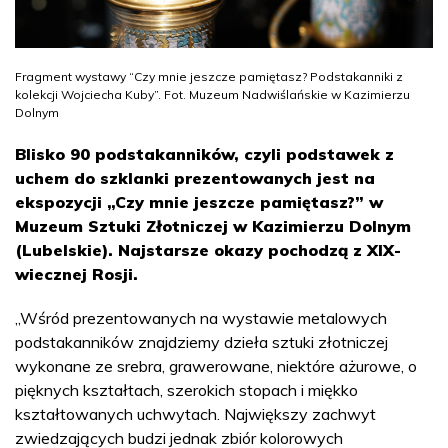
Fragment wystawy “Czy mnie jeszcze pamiętasz? Podstakanniki z
kolekcji Wojciecha Kuby”. Fot. Muzeum Nadwiślańskie w Kazimierzu
Dolnym
Blisko 90 podstakanników, czyli podstawek z
uchem do szklanki prezentowanych jest na
ekspozycji „Czy mnie jeszcze pamiętasz?” w
Muzeum Sztuki Złotniczej w Kazimierzu Dolnym
(Lubelskie). Najstarsze okazy pochodzą z XIX-
wiecznej Rosji.
„Wśród prezentowanych na wystawie metalowych
podstakanników znajdziemy dzieła sztuki złotniczej
wykonane ze srebra, grawerowane, niektóre ażurowe, o
pięknych kształtach, szerokich stopach i miękko
kształtowanych uchwytach. Największy zachwyt
zwiedzających budzi jednak zbiór kolorowych