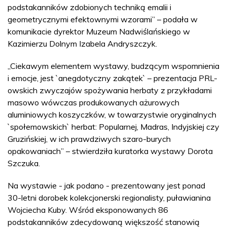
podstakanników zdobionych techniką emalii i
geometrycznymi efektownymi wzorami” – podała w
komunikacie dyrektor Muzeum Nadwiślańskiego w
Kazimierzu Dolnym Izabela Andryszczyk.
„Ciekawym elementem wystawy, budzącym wspomnienia
i emocje, jest `anegdotyczny zakątek` – prezentacja PRL-
owskich zwyczajów spożywania herbaty z przykładami
masowo wówczas produkowanych ażurowych
aluminiowych koszyczków, w towarzystwie oryginalnych
`społemowskich` herbat: Popularnej, Madras, Indyjskiej czy
Gruzińskiej, w ich prawdziwych szaro-burych
opakowaniach” – stwierdziła kuratorka wystawy Dorota
Szczuka.
Na wystawie - jak podano - prezentowany jest ponad
30-letni dorobek kolekcjonerski regionalisty, puławianina
Wojciecha Kuby. Wśród eksponowanych 86
podstakanników zdecydowaną większość stanowią