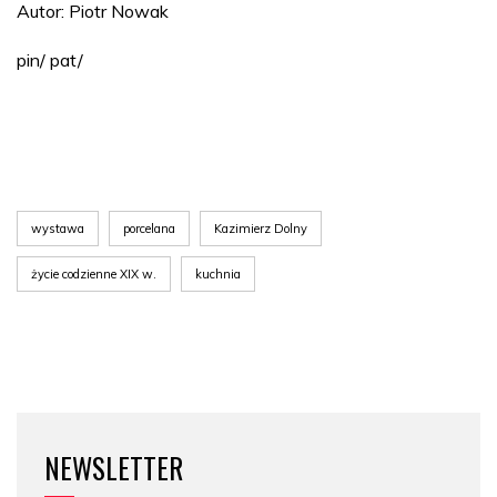
Autor: Piotr Nowak
pin/ pat/
wystawa
porcelana
Kazimierz Dolny
życie codzienne XIX w.
kuchnia
NEWSLETTER