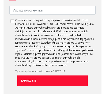
Oświadczam, że wyrażam zgodę oraz upoważniam Muzeum
Historii Polski, ul. Gwardii 1, 01-538 Warszawa, (dalej MHP) jako
Administratora danych osobowych oraz wszelkie podmioty
działające na rzecz lub zlecenie MHP do przetwarzania moich
danych osob. (e-mail) w zakresie i celach niezbędnych do
otrzymywania newslettera dzieje.pl od dnia wyrażenia tej zgody do
jej odwołania. Jestem świadomy/a, że mam prawo w dowolnym
momencie odwołać zgodę oraz że odwołanie zgody nie wpływa na
zgodność z prawem przetwarzania, którego dokonano na podstawie
zgody udzielonej przed jej wycofaniem. Jestem też świadomy/a, że
przysługuje mi prawo dostępu do moich danych, do ich
sprostowania, do ograniczenia przetwarzania, do przenoszenia
danych, do sprzeciwu wobec przetwarzania.