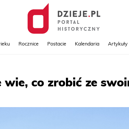
ieku
Rocznice
Postacie
Kalendaria
Artykuły
Przejdź
do
treści
e wie, co zrobić ze sw