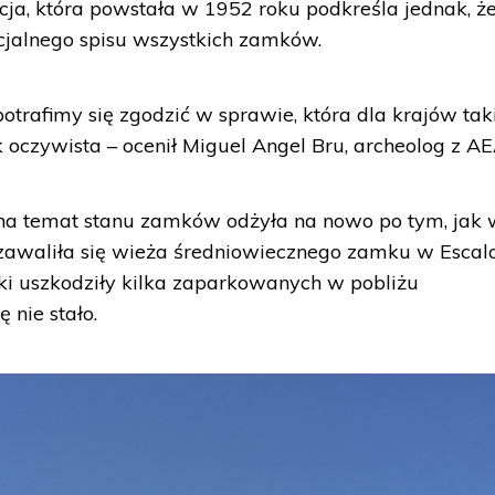
cja, która powstała w 1952 roku podkreśla jednak, ż
icjalnego spisu wszystkich zamków.
 potrafimy się zgodzić w sprawie, która dla krajów tak
k oczywista – ocenił Miguel Angel Bru, archeolog z A
a na temat stanu zamków odżyła na nowo po tym, jak
 zawaliła się wieża średniowiecznego zamku w Escal
ki uszkodziły kilka zaparkowanych w pobliżu
 nie stało.