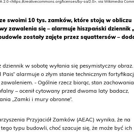
A 2.0 <https://creativecommons.org/licenses/by-sa/2.0>, via Wikimedia Co
 ze swoimi 10 tys. zamków, które stoją w obliczu
wy zawalenia się – alarmuje hiszpański dziennik „
 budowle zostały zajęte przez squattersów – dod
 dziennik w sobotę wyłania się pesymistyczny obraz.
 Pais” alarmuje o złym stanie technicznym fortyfikacji
 zawaleniem. - Ogólnie rzecz biorąc, stan zachowani
strofalny – ocenił cytowany przed dwoma laty badacz,
ania „Zamki i mury obronne”.
rzyszenia Przyjaciół Zamków (AEAC) wynika, że na
. tego typu budowli, choć szacuje się, że może być ich