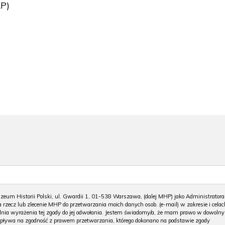
AP)
m Historii Polski, ul. Gwardii 1, 01-538 Warszawa, (dalej MHP) jako Administratora
 rzecz lub zlecenie MHP do przetwarzania moich danych osob. (e-mail) w zakresie i celac
 dnia wyrażenia tej zgody do jej odwołania. Jestem świadomy/a, że mam prawo w dowoln
wpływa na zgodność z prawem przetwarzania, którego dokonano na podstawie zgody