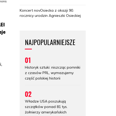
mmons
Koncert novOsiecka z okazji 90.
rocznicy urodzin Agnieszki Osieckiej
El
aje
NAJPOPULARNIEJSZE
01
,
Historyk sztuki: niszcząc pomniki
a
z czasów PRL, wymazujemy
część polskiej historii
02
Władze USA poszukują
szczątków ponad 81 tys.
żołnierzy amerykańskich