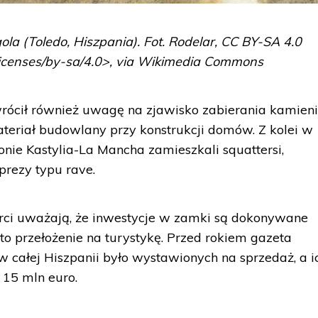
la (Toledo, Hiszpania). Fot. Rodelar, CC BY-SA 4.0
licenses/by-sa/4.0>, via Wikimedia Commons
zwrócił również uwagę na zjawisko zabierania kamieni
ateriał budowlany przy konstrukcji domów. Z kolei w
nie Kastylia-La Mancha zamieszkali squattersi,
rezy typu rave.
erci uważają, że inwestycje w zamki są dokonywane
to przełożenie na turystykę. Przed rokiem gazeta
całej Hiszpanii było wystawionych na sprzedaż, a i
 15 mln euro.