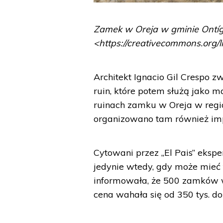
Zamek w Oreja w gminie Ontígo
<https://creativecommons.org/
Architekt Ignacio Gil Crespo 
ruin, które potem służą jako m
ruinach zamku w Oreja w regio
organizowano tam również imp
Cytowani przez „El Pais” eksp
jedynie wtedy, gdy może mieć 
informowała, że 500 zamków w 
cena wahała się od 350 tys. do