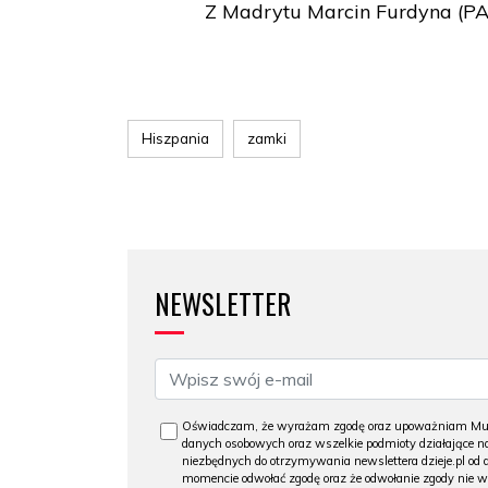
Z Madrytu Marcin Furdyna (P
Hiszpania
zamki
NEWSLETTER
Oświadczam, że wyrażam zgodę oraz upoważniam Muzeu
danych osobowych oraz wszelkie podmioty działające na
niezbędnych do otrzymywania newslettera dzieje.pl od
momencie odwołać zgodę oraz że odwołanie zgody nie 