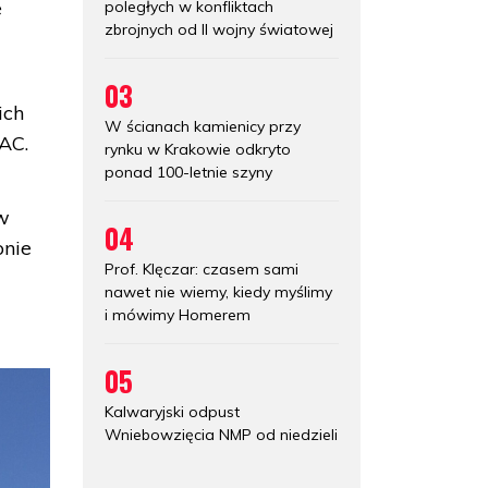
e
poległych w konfliktach
zbrojnych od II wojny światowej
03
ich
W ścianach kamienicy przy
EAC.
rynku w Krakowie odkryto
ponad 100-letnie szyny
 w
04
onie
Prof. Klęczar: czasem sami
nawet nie wiemy, kiedy myślimy
i mówimy Homerem
05
Kalwaryjski odpust
Wniebowzięcia NMP od niedzieli