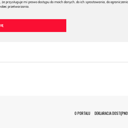
, że przysługuje mi prawo dostępu do moich danych, do ich sprostowania, do ograniczeni
wobec przetwarzania.
Menu Footer
O PORTALU
DEKLARACJA DOSTĘPNO