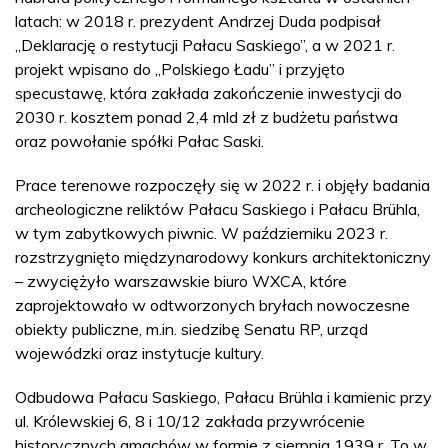
latach: w 2018 r. prezydent Andrzej Duda podpisał
„Deklarację o restytucji Pałacu Saskiego”, a w 2021 r.
projekt wpisano do „Polskiego Ładu” i przyjęto
specustawę, która zakłada zakończenie inwestycji do
2030 r. kosztem ponad 2,4 mld zł z budżetu państwa
oraz powołanie spółki Pałac Saski.
Prace terenowe rozpoczęły się w 2022 r. i objęły badania
archeologiczne reliktów Pałacu Saskiego i Pałacu Brühla,
w tym zabytkowych piwnic. W październiku 2023 r.
rozstrzygnięto międzynarodowy konkurs architektoniczny
– zwyciężyło warszawskie biuro WXCA, które
zaprojektowało w odtworzonych bryłach nowoczesne
obiekty publiczne, m.in. siedzibę Senatu RP, urząd
wojewódzki oraz instytucje kultury.
Odbudowa Pałacu Saskiego, Pałacu Brühla i kamienic przy
ul. Królewskiej 6, 8 i 10/12 zakłada przywrócenie
historycznych gmachów w formie z sierpnia 1939 r. To w