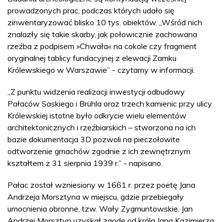
prowadzonych prac, podczas których udało się
zinwentaryzować blisko 10 tys. obiektów. „Wśród nich
znalazły się takie skarby, jak połowicznie zachowana
rzeźba z podpisem »Chwała« na cokole czy fragment
oryginalnej tablicy fundacyjnej z elewacji Zamku
Królewskiego w Warszawie” - czytamy w informacji.
„Z punktu widzenia realizacji inwestycji odbudowy
Pałaców Saskiego i Brühla oraz trzech kamienic przy ulicy
Królewskiej istotne było odkrycie wielu elementów
architektonicznych i rzeźbiarskich – stworzona na ich
bazie dokumentacja 3D pozwoli na pieczołowite
odtworzenie gmachów zgodnie z ich zewnętrznym
kształtem z 31 sierpnia 1939 r.” - napisano.
Pałac został wzniesiony w 1661 r. przez poetę Jana
Andrzeja Morsztyna w miejscu, gdzie przebiegały
umocnienia obronne, tzw. Wały Zygmuntowskie. Jan
Andrzej Morsztyn uzyskał zgodę od króla Jana Kazimierza