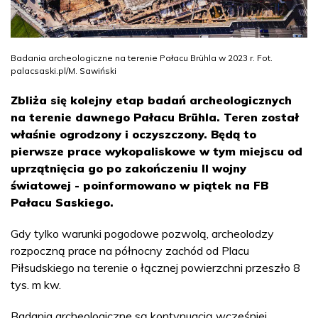
Badania archeologiczne na terenie Pałacu Brühla w 2023 r. Fot.
palacsaski.pl/M. Sawiński
Zbliża się kolejny etap badań archeologicznych
na terenie dawnego Pałacu Brühla. Teren został
właśnie ogrodzony i oczyszczony. Będą to
pierwsze prace wykopaliskowe w tym miejscu od
uprzątnięcia go po zakończeniu II wojny
światowej - poinformowano w piątek na FB
Pałacu Saskiego.
Gdy tylko warunki pogodowe pozwolą, archeolodzy
rozpoczną prace na północny zachód od Placu
Piłsudskiego na terenie o łącznej powierzchni przeszło 8
tys. m kw.
Badania archeologiczne są kontynuacją wcześniej