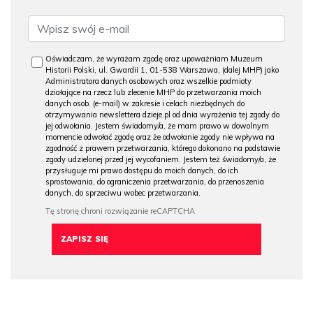
Oświadczam, że wyrażam zgodę oraz upoważniam Muzeum
Historii Polski, ul. Gwardii 1, 01-538 Warszawa, (dalej MHP) jako
Administratora danych osobowych oraz wszelkie podmioty
działające na rzecz lub zlecenie MHP do przetwarzania moich
danych osob. (e-mail) w zakresie i celach niezbędnych do
otrzymywania newslettera dzieje.pl od dnia wyrażenia tej zgody do
jej odwołania. Jestem świadomy/a, że mam prawo w dowolnym
momencie odwołać zgodę oraz że odwołanie zgody nie wpływa na
zgodność z prawem przetwarzania, którego dokonano na podstawie
zgody udzielonej przed jej wycofaniem. Jestem też świadomy/a, że
przysługuje mi prawo dostępu do moich danych, do ich
sprostowania, do ograniczenia przetwarzania, do przenoszenia
danych, do sprzeciwu wobec przetwarzania.