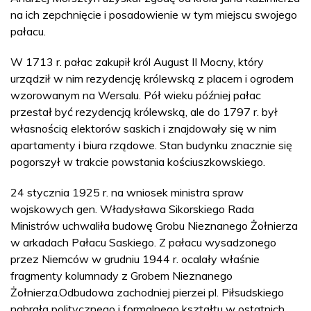
na ich zepchnięcie i posadowienie w tym miejscu swojego
pałacu.
W 1713 r. pałac zakupił król August II Mocny, który
urządził w nim rezydencję królewską z placem i ogrodem
wzorowanym na Wersalu. Pół wieku później pałac
przestał być rezydencją królewską, ale do 1797 r. był
własnością elektorów saskich i znajdowały się w nim
apartamenty i biura rządowe. Stan budynku znacznie się
pogorszył w trakcie powstania kościuszkowskiego.
24 stycznia 1925 r. na wniosek ministra spraw
wojskowych gen. Władysława Sikorskiego Rada
Ministrów uchwaliła budowę Grobu Nieznanego Żołnierza
w arkadach Pałacu Saskiego. Z pałacu wysadzonego
przez Niemców w grudniu 1944 r. ocalały właśnie
fragmenty kolumnady z Grobem Nieznanego
Żołnierza.Odbudowa zachodniej pierzei pl. Piłsudskiego
nabrała politycznego i formalnego kształtu w ostatnich