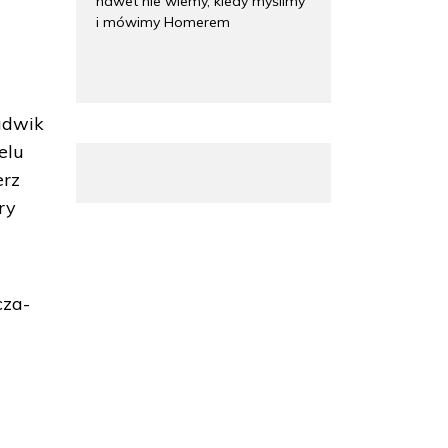
nawet nie wiemy, kiedy myślimy
i mówimy Homerem
udwik
elu
erz
ry
cza-