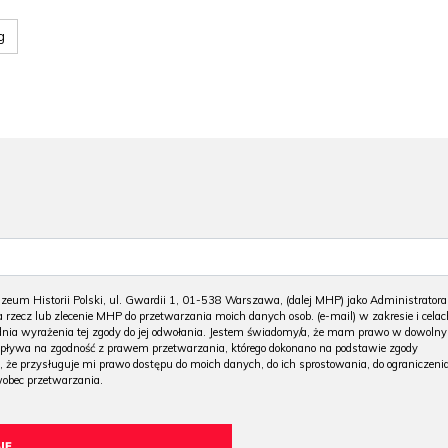
g
m Historii Polski, ul. Gwardii 1, 01-538 Warszawa, (dalej MHP) jako Administratora
 rzecz lub zlecenie MHP do przetwarzania moich danych osob. (e-mail) w zakresie i celac
 dnia wyrażenia tej zgody do jej odwołania. Jestem świadomy/a, że mam prawo w dowoln
wpływa na zgodność z prawem przetwarzania, którego dokonano na podstawie zgody
, że przysługuje mi prawo dostępu do moich danych, do ich sprostowania, do ograniczeni
wobec przetwarzania.