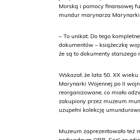
Morską i pomocy finansowej fu
mundur marynarza Marynarki W
– To unikat. Do tego komple
dokumentów – książeczkę wojsko
że są to dokumenty starszego 
Wskazał, że lata 50. XX wieku
Marynarki Wojennej po II wojni
reorganizowane, co miało od
zakupiony przez muzeum mundu
uzupełni kolekcję umundurowa
Muzeum zaprezentowało też m
podwodnym ORP „Sęp” ze zdjęci