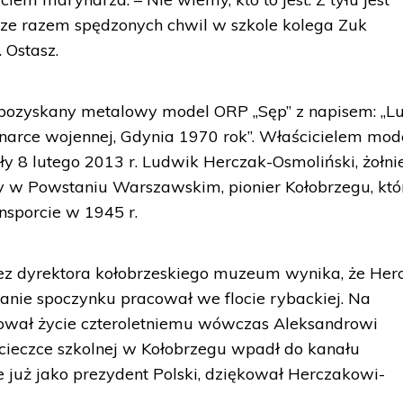
dze razem spędzonych chwil w szkole kolega Zuk
. Ostasz.
 pozyskany metalowy model ORP „Sęp” z napisem: „L
narce wojennej, Gdynia 1970 rok”. Właścicielem mod
rły 8 lutego 2013 r. Ludwik Herczak-Osmoliński, żołni
ny w Powstaniu Warszawskim, pionier Kołobrzegu, któ
nsporcie w 1945 r.
zez dyrektora kołobrzeskiego muzeum wynika, że Her
tanie spoczynku pracował we flocie rybackiej. Na
ował życie czteroletniemu wówczas Aleksandrowi
ieczce szkolnej w Kołobrzegu wpadł do kanału
 już jako prezydent Polski, dziękował Herczakowi-