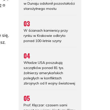
w Dunaju odsłonił pozostałości
ę o
starożytnego mostu
03
W ścianach kamienicy przy
 się,
rynku w Krakowie odkryto
ponad 100-letnie szyny
sz.
04
Władze USA poszukują
szczątków ponad 81 tys.
żołnierzy amerykańskich
poległych w konfliktach
zbrojnych od II wojny światowej
05
Prof. Klęczar: czasem sami