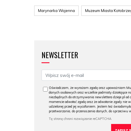
Marynarka Wojenna
Muzeum Miasta Kołobrze
NEWSLETTER
Oświadczam, że wyrażam zgodę oraz upoważniam Muzeu
danych osobowych oraz wszelkie podmioty działające na
niezbędnych do otrzymywania newslettera dzieje.pl od
momencie odwołać zgodę oraz że odwołanie zgody nie 
udzielonej przed jej wycofaniem. Jestem też świadomy/a
przetwarzania, do przenoszenia danych, do sprzeciwu 