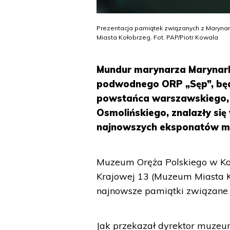
Prezentacja pamiątek związanych z Maryn
Miasta Kołobrzeg. Fot. PAP/Piotr Kowala
Mundur marynarza Marynarki
podwodnego ORP „Sęp”, będ
powstańca warszawskiego, 
Osmolińskiego, znalazły się
najnowszych eksponatów m
Muzeum Oręża Polskiego w Koł
Krajowej 13 (Muzeum Miasta K
najnowsze pamiątki związane
Jak przekazał dyrektor muzeum