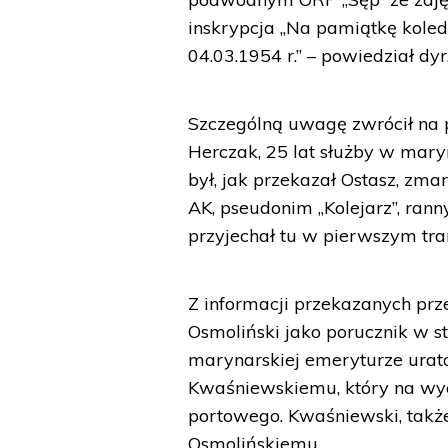
inskrypcja „Na pamiątkę kole
04.03.1954 r.” – powiedział dyr
Szczególną uwagę zwrócił na
Herczak, 25 lat służby w mary
był, jak przekazał Ostasz, zma
AK, pseudonim „Kolejarz”, ran
przyjechał tu w pierwszym tra
Z informacji przekazanych pr
Osmoliński jako porucznik w s
marynarskiej emeryturze urat
Kwaśniewskiemu, który na wyc
portowego. Kwaśniewski, także
Osmolińskiemu.