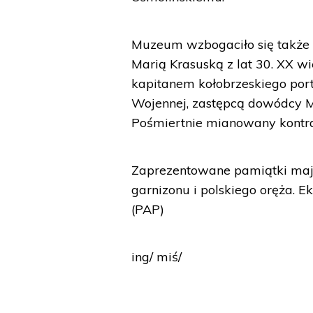
Muzeum wzbogaciło się także 
Marią Krasuską z lat 30. XX w
kapitanem kołobrzeskiego por
Wojennej, zastępcą dowódcy M
Pośmiertnie mianowany kontr
Zaprezentowane pamiątki mają 
garnizonu i polskiego oręża. 
(PAP)
ing/ miś/