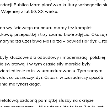
ndacji Publico Mare placówka kultury wzbogaciła si
ojennej z lat 50. XX wieku.
tnego wyjściowego munduru mamy też komplet
wą, przepustkę i trzy czarno-białe zdjęcia. Okazuje
marynarza Czesława Maziarza – powiedział dyr. Osta
 były kluczowe dla odbudowy i modernizacji polskiej
e światowej i w tym czasie siły morskie były
zwierciedlenie m.in. w umundurowaniu. Tym samym
r, co zaznaczył dyr. Ostasz, w „zasadniczy sposób
nia marynarskiego”.
etalową, ozdobną pamiątkę służby na okręcie
em marynarza. – Nie wiemy, kto to jest. Z tyłu jest