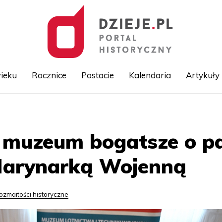
ieku
Rocznice
Postacie
Kalendaria
Artykuły
Przejdź
do
treści
e muzeum bogatsze o p
Marynarką Wojenną
ozmaitości historyczne