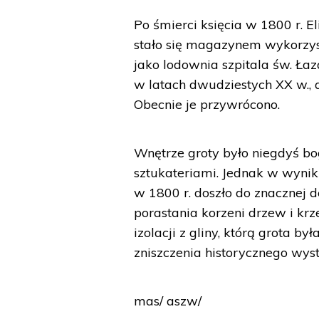
Po śmierci księcia w 1800 r. E
stało się magazynem wykorz
jako lodownia szpitala św. Łaz
w latach dwudziestych XX w., 
Obecnie je przywrócono.
Wnętrze groty było niegdyś b
sztukateriami. Jednak w wynik
w 1800 r. doszło do znacznej d
porastania korzeni drzew i k
izolacji z gliny, którą grota b
zniszczenia historycznego wyst
mas/ aszw/