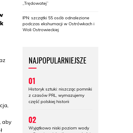
„Trędowatej”
ów
IPN: szczątki 55 osób odnalezione
ak
podczas ekshumacji w Ostrówkach i
Woli Ostrowieckiej
NAJPOPULARNIEJSZE
raz
01
Historyk sztuki: niszcząc pomniki
z czasów PRL, wymazujemy
część polskiej historii
cja,
02
, aby
Wyjątkowo niski poziom wody
ł