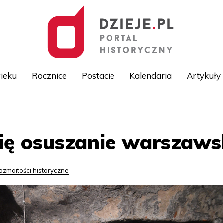
ieku
Rocznice
Postacie
Kalendaria
Artykuły
Przejdź
do
treści
ię osuszanie warszaws
ozmaitości historyczne