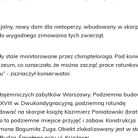
cjalny, nowy dom dla nietoperzy, wbudowany w skarp
 do wygodnego zimowania tych zwierząt.
ły stale monitorowane przez chiropteloroga. Pod koni
lizeum, co oznaczało, że można zacząć prace ratunk
u” - zaznaczył konserwator.
ej tajemniczych zabytków Warszawy. Podziemna bud
c XVIII w. Dwukondygnacyjną, podziemną rotundę
ować na skarpie książę Kazimierz Poniatowski (brat
o to podziemne miejsce przyjęć i zabaw. Konstrukcja
mona Bogumiła Zuga. Obiekt zlokalizowany jest w s
ydza-Śmigłego przy ul. Książęcej.