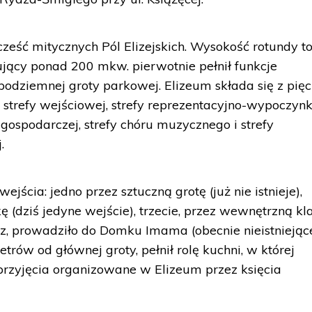
eść mitycznych Pól Elizejskich. Wysokość rotundy to
ujący ponad 200 mkw. pierwotnie pełnił funkcje
dziemnej groty parkowej. Elizeum składa się z pięc
 strefy wejściowej, strefy reprezentacyjno-wypoczyn
 gospodarczej, strefy chóru muzycznego i strefy
.
ejścia: jedno przez sztuczną grotę (już nie istnieje),
 (dziś jedyne wejście), trzecie, przez wewnętrzną kl
z, prowadziło do Domku Imama (obecnie nieistniejąc
ów od głównej groty, pełnił rolę kuchni, w której
zyjęcia organizowane w Elizeum przez księcia