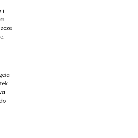
 i
em
szcze
e.
ęcia
utek
wa
 do