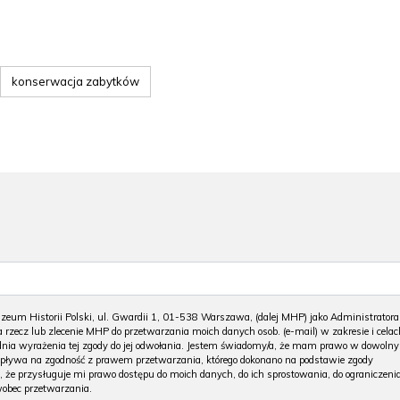
konserwacja zabytków
m Historii Polski, ul. Gwardii 1, 01-538 Warszawa, (dalej MHP) jako Administratora
 rzecz lub zlecenie MHP do przetwarzania moich danych osob. (e-mail) w zakresie i celac
 dnia wyrażenia tej zgody do jej odwołania. Jestem świadomy/a, że mam prawo w dowoln
wpływa na zgodność z prawem przetwarzania, którego dokonano na podstawie zgody
, że przysługuje mi prawo dostępu do moich danych, do ich sprostowania, do ograniczeni
wobec przetwarzania.