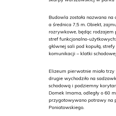
Budowla została nazwana na cz
a średnica 7,5 m. Obiekt, zajm
rozrywkowe, będąc rodzajem po
stref funkcjonalno-użytkowych:
głównej sali pod kopułą, strefy
komunikacji – klatki schodowej
Elizeum pierwotnie miało trzy w
drugie wychodziło na sadzawkę
schodową i podziemny korytar
Domek Imama, odległy o 60 metr
przygotowywano potrawy na pr
Poniatowskiego.