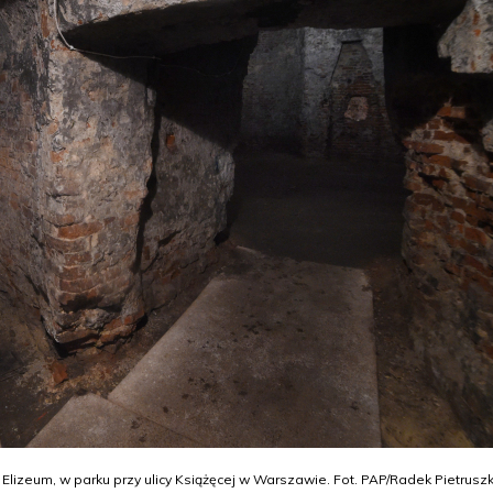
Elizeum, w parku przy ulicy Książęcej w Warszawie. Fot. PAP/Radek Pietrusz