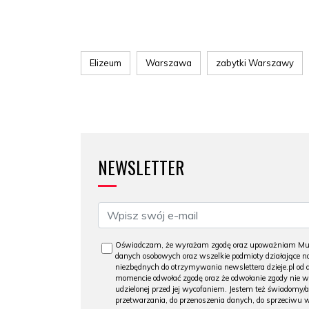
Elizeum
Warszawa
zabytki Warszawy
NEWSLETTER
Oświadczam, że wyrażam zgodę oraz upoważniam Muzeu
danych osobowych oraz wszelkie podmioty działające na
niezbędnych do otrzymywania newslettera dzieje.pl od
momencie odwołać zgodę oraz że odwołanie zgody nie 
udzielonej przed jej wycofaniem. Jestem też świadomy/a
przetwarzania, do przenoszenia danych, do sprzeciwu 