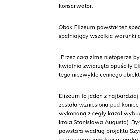
konserwator.
Obok Elizeum powstał też spe
spełniający wszelkie warunki
„Przez całą zimę nietoperze by
kwietnia zwierzęta opuściły E
tego niezwykle cennego obiekt
Elizeum to jeden z najbardzi
została wzniesiona pod konie
wykonaną z cegły kazał wybud
króla Stanisława Augusta). Był
powstała według projektu Szy
skarpy warszawskiej w parku R