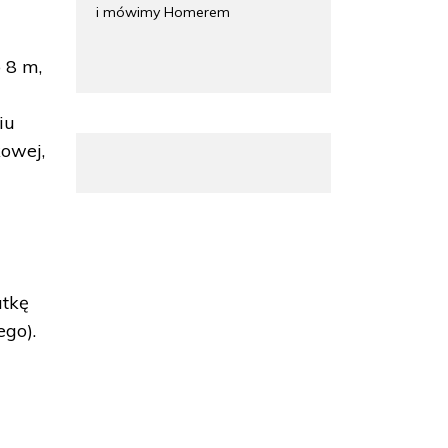
i mówimy Homerem
 8 m,
iu
kowej,
atkę
ego).