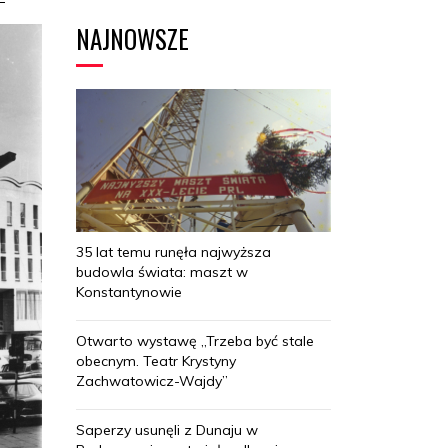
NAJNOWSZE
35 lat temu runęła najwyższa
budowla świata: maszt w
Konstantynowie
Otwarto wystawę „Trzeba być stale
obecnym. Teatr Krystyny
Zachwatowicz-Wajdy”
Saperzy usunęli z Dunaju w