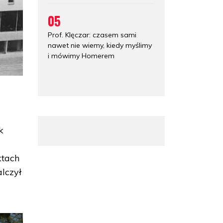
05
Prof. Klęczar: czasem sami
nawet nie wiemy, kiedy myślimy
i mówimy Homerem
k
ktach
alczył