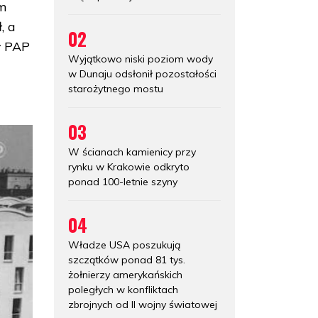
em
, a
02
ł PAP
Wyjątkowo niski poziom wody
w Dunaju odsłonił pozostałości
starożytnego mostu
03
W ścianach kamienicy przy
rynku w Krakowie odkryto
ponad 100-letnie szyny
04
Władze USA poszukują
szczątków ponad 81 tys.
żołnierzy amerykańskich
poległych w konfliktach
zbrojnych od II wojny światowej