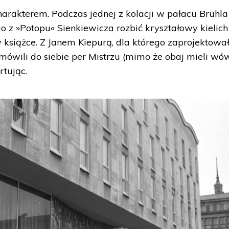
harakterem. Podczas jednej z kolacji w pałacu Brühla
 z »Potopu« Sienkiewicza rozbić kryształowy kielich
 książce. Z Janem Kiepurą, dla którego zaprojektowa
 mówili do siebie per Mistrzu (mimo że obaj mieli w
rtując.