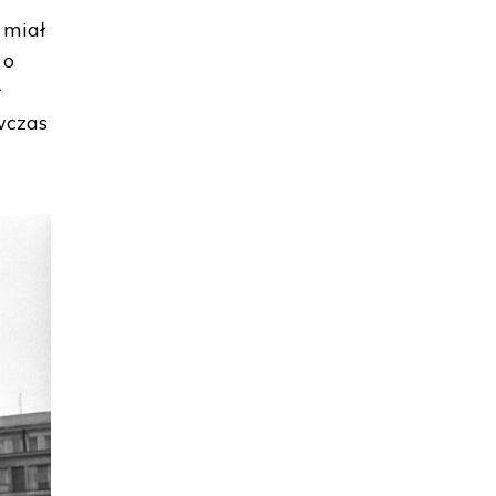
 miał
 o
ł
ówczas