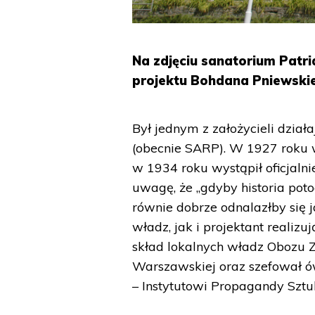
Na zdjęciu sanatorium Patr
projektu Bohdana Pniewskie
Był jednym z założycieli dział
(obecnie SARP). W 1927 roku 
w 1934 roku wystąpił oficjalni
uwagę, że „gdyby historia potoc
równie dobrze odnalazłby się 
władz, jak i projektant realiz
skład lokalnych władz Obozu Z
Warszawskiej oraz szefował ów
– Instytutowi Propagandy Sztuk