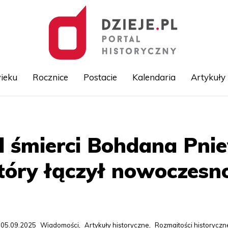
ieku
Rocznice
Postacie
Kalendaria
Artykuły
Przejdź
do
treści
od śmierci Bohdana Pni
który łączył nowoczesno
 05.09.2025
Wiadomości
,
Artykuły historyczne
,
Rozmaitości historyczn