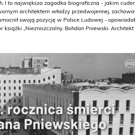
h. I to największa zagadka biograficzna - jakim cud
dwornym architektem władzy przedwojennej, zachował
mocnił swoją pozycję w Polsce Ludowej - opowiada
r książki „Niezniszczalny. Bohdan Pniewski. Architekt