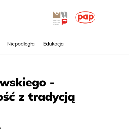
Niepodległa
Edukacja
ewskiego -
ść z tradycją
e