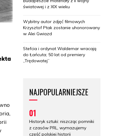
Budapeszcie materiały z II wojny
światowej i z XIX wieku
Wybitny autor zdjęć filmowych
Krzysztof Ptak zostanie uhonorowany
w Alei Gwiazd
Stefcia i ordynat Waldemar wracają
do Łańcuta; 50 lat od premiery
ekta
„Trędowatej”
NAJPOPULARNIEJSZE
ówno
01
oria,
rii
Historyk sztuki: niszcząc pomniki
z czasów PRL, wymazujemy
w
część polskiej historii