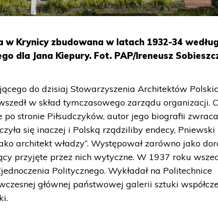
ia w Krynicy zbudowana w latach 1932-34 wedłu
go dla Jana Kiepury. Fot. PAP/Ireneusz Sobieszc
ającego do dzisiaj Stowarzyszenia Architektów Polski
wszedł w skład tymczasowego zarządu organizacji. 
e po stronie Piłsudczyków, autor jego biografii zwrac
zyła się inaczej i Polską rządziliby endecy, Pniewski
jako architekt władzy”. Występował zarówno jako do
ujący przyjęte przez nich wytyczne. W 1937 roku wsze
jednoczenia Politycznego. Wykładał na Politechnice
czesnej głównej państwowej galerii sztuki współcze
i.