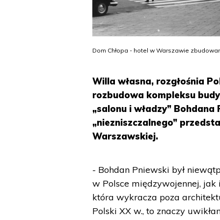
Dom Chłopa - hotel w Warszawie zbudowany 
Willa własna, rozgłośnia Po
rozbudowa kompleksu budynk
„salonu i władzy” Bohdana P
„niezniszczalnego” przedsta
Warszawskiej.
- Bohdan Pniewski był niewątp
w Polsce międzywojennej, jak i
która wykracza poza architektu
Polski XX w., to znaczy uwikła