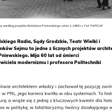
według projektu Bohdana Pniewskiego (stan z 1969 r.). Fot. PAP/CAF
lskiego Radia, Sądy Grodzkie, Teatr Wielki i
ów Sejmu to jedne z licznych projektów archit
niewskiego. Mija 60 lat od śmierci
wiciela modernizmu i profesora Politechniki
liwie architektem władzy i zachował tę pozycję zar
 w PRL, jego kariera kwitła w obu systemach. To hist
rę, a wiąże się z jedną z kluczowych kwestii dla histo
nia w politykę, w totalitaryzmy, twórcy działającego 