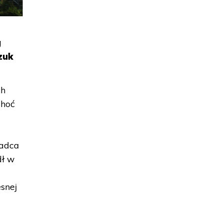
g
zuk
ch
Choć
a
radca
dł w
snej