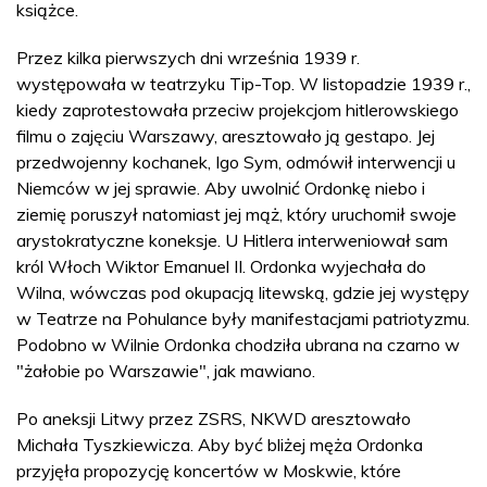
książce.
Przez kilka pierwszych dni września 1939 r.
występowała w teatrzyku Tip-Top. W listopadzie 1939 r.,
kiedy zaprotestowała przeciw projekcjom hitlerowskiego
filmu o zajęciu Warszawy, aresztowało ją gestapo. Jej
przedwojenny kochanek, Igo Sym, odmówił interwencji u
Niemców w jej sprawie. Aby uwolnić Ordonkę niebo i
ziemię poruszył natomiast jej mąż, który uruchomił swoje
arystokratyczne koneksje. U Hitlera interweniował sam
król Włoch Wiktor Emanuel II. Ordonka wyjechała do
Wilna, wówczas pod okupacją litewską, gdzie jej występy
w Teatrze na Pohulance były manifestacjami patriotyzmu.
Podobno w Wilnie Ordonka chodziła ubrana na czarno w
"żałobie po Warszawie", jak mawiano.
Po aneksji Litwy przez ZSRS, NKWD aresztowało
Michała Tyszkiewicza. Aby być bliżej męża Ordonka
przyjęła propozycję koncertów w Moskwie, które