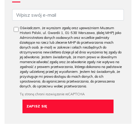
Oświadczam, że wyrażam zgodę oraz upoważniam Muzeum
Historii Polski, ul. Gwardii 1, 01-538 Warszawa, (dalej MHP) jako
Administratora danych osobowych oraz wszelkie podmioty
działające na rzecz lub zlecenie MHP do przetwarzania moich
danych osob. (e-mail) w zakresie i celach niezbędnych do
otrzymywania newslettera dzieje.pl od dnia wyrażenia tej zgody do
jej odwołania. Jestem świadomy/a, że mam prawo w dowolnym
momencie odwołać zgodę oraz że odwołanie zgody nie wpływa na
zgodność z prawem przetwarzania, którego dokonano na podstawie
zgody udzielonej przed jej wycofaniem. Jestem też świadomy/a, że
przysługuje mi prawo dostępu do moich danych, do ich
sprostowania, do ograniczenia przetwarzania, do przenoszenia
danych, do sprzeciwu wobec przetwarzania.