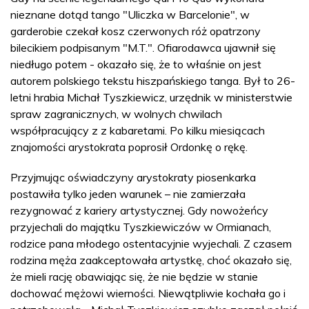
nieznane dotąd tango "Uliczka w Barcelonie", w
garderobie czekał kosz czerwonych róż opatrzony
bilecikiem podpisanym "M.T.". Ofiarodawca ujawnił się
niedługo potem - okazało się, że to właśnie on jest
autorem polskiego tekstu hiszpańskiego tanga. Był to 26-
letni hrabia Michał Tyszkiewicz, urzędnik w ministerstwie
spraw zagranicznych, w wolnych chwilach
współpracujący z z kabaretami. Po kilku miesiącach
znajomości arystokrata poprosił Ordonkę o rękę.
Przyjmując oświadczyny arystokraty piosenkarka
postawiła tylko jeden warunek – nie zamierzała
rezygnować z kariery artystycznej. Gdy nowożeńcy
przyjechali do majątku Tyszkiewiczów w Ormianach,
rodzice pana młodego ostentacyjnie wyjechali. Z czasem
rodzina męża zaakceptowała artystkę, choć okazało się,
że mieli rację obawiając się, że nie będzie w stanie
dochować mężowi wierności. Niewątpliwie kochała go i