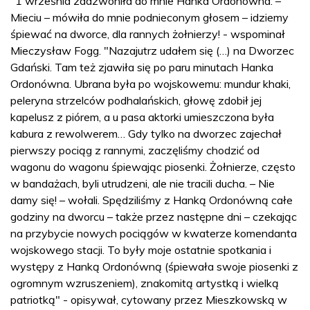
"1 września zadzwoniła do mnie Hanka Ordonówna: –
Mieciu – mówiła do mnie podnieconym głosem – idziemy
śpiewać na dworce, dla rannych żołnierzy! - wspominał
Mieczysław Fogg. "Nazajutrz udałem się (…) na Dworzec
Gdański. Tam też zjawiła się po paru minutach Hanka
Ordonówna. Ubrana była po wojskowemu: mundur khaki,
peleryna strzelców podhalańskich, głowę zdobił jej
kapelusz z piórem, a u pasa aktorki umieszczona była
kabura z rewolwerem… Gdy tylko na dworzec zajechał
pierwszy pociąg z rannymi, zaczęliśmy chodzić od
wagonu do wagonu śpiewając piosenki. Żołnierze, często
w bandażach, byli utrudzeni, ale nie tracili ducha. – Nie
damy się! – wołali. Spędziliśmy z Hanką Ordonówną całe
godziny na dworcu – także przez następne dni – czekając
na przybycie nowych pociągów w kwaterze komendanta
wojskowego stacji. To były moje ostatnie spotkania i
występy z Hanką Ordonówną (śpiewała swoje piosenki z
ogromnym wzruszeniem), znakomitą artystką i wielką
patriotką" - opisywał, cytowany przez Mieszkowską w