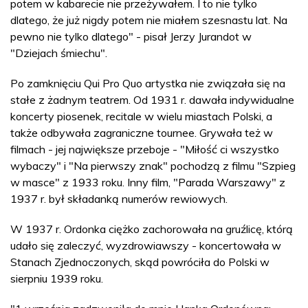
potem w kabarecie nie przeżywałem. I to nie tylko
dlatego, że już nigdy potem nie miałem szesnastu lat. Na
pewno nie tylko dlatego" - pisał Jerzy Jurandot w
"Dziejach śmiechu".
Po zamknięciu Qui Pro Quo artystka nie związała się na
stałe z żadnym teatrem. Od 1931 r. dawała indywidualne
koncerty piosenek, recitale w wielu miastach Polski, a
także odbywała zagraniczne tournee. Grywała też w
filmach - jej największe przeboje - "Miłość ci wszystko
wybaczy" i "Na pierwszy znak" pochodzą z filmu "Szpieg
w masce" z 1933 roku. Inny film, "Parada Warszawy" z
1937 r. był składanką numerów rewiowych.
W 1937 r. Ordonka ciężko zachorowała na gruźlicę, którą
udało się zaleczyć, wyzdrowiawszy - koncertowała w
Stanach Zjednoczonych, skąd powróciła do Polski w
sierpniu 1939 roku.