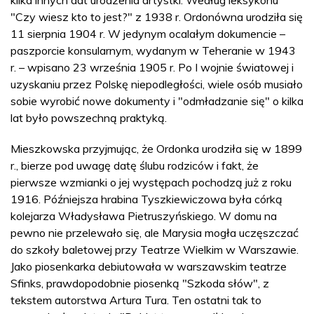
kilka innych dat urodzenia artystki. Według leksykonu
"Czy wiesz kto to jest?" z 1938 r. Ordonówna urodziła się
11 sierpnia 1904 r. W jedynym ocalałym dokumencie –
paszporcie konsularnym, wydanym w Teheranie w 1943
r. – wpisano 23 września 1905 r. Po I wojnie światowej i
uzyskaniu przez Polskę niepodległości, wiele osób musiało
sobie wyrobić nowe dokumenty i "odmładzanie się" o kilka
lat było powszechną praktyką.
Mieszkowska przyjmując, że Ordonka urodziła się w 1899
r., bierze pod uwagę datę ślubu rodziców i fakt, że
pierwsze wzmianki o jej występach pochodzą już z roku
1916. Późniejsza hrabina Tyszkiewiczowa była córką
kolejarza Władysława Pietruszyńskiego. W domu na
pewno nie przelewało się, ale Marysia mogła uczęszczać
do szkoły baletowej przy Teatrze Wielkim w Warszawie.
Jako piosenkarka debiutowała w warszawskim teatrze
Sfinks, prawdopodobnie piosenką "Szkoda słów", z
tekstem autorstwa Artura Tura. Ten ostatni tak to