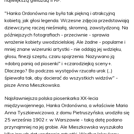
największą gwiazdą II RP.
"Hanka Ordonówna nie była tak piękną i atrakcyjną
kobietą, jak głosi legenda. Wczesne zdjęcia przedstawiają
dziewczynę raczej nieśmiałą, skromną, zawstydzoną. Na
późniejszych fotografiach - przeciwnie - sprawia
wrażenie kobiety uwodzicielskiej. Ale żadne - popularne i
mniej znane wizerunki artystki - nie oddają jej wdzięku,
głosu, finezji szeptu, czaru spojrzenia. Nazywano ją
+dobrą panią od piosenki" i +czarodziejką sceny+.
Dlaczego? Bo podczas występów rzucała urok (...)
śpiewała tak, aby docierać do wszystkich widzów" -
pisze Anna Mieszkowska.
Najsławniejsza polska piosenkarka XX-lecia
międzywojennego, Hanka Ordonówna, a właściwie Maria
Anna Tyszkiewiczowa, z domu Pietruszyńska, urodziła się
25 września 1902 r. w Warszawie - taką datę podano
przynajmniej na jej grobie. Ale Mieszkowska wyszukała