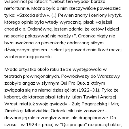
wspominał po latach: "Debiut ten wypadł bardzo
niefortunnie. Można było o nim rzeczywiście powiedzieć
tylko: +Szkoda słów+. (...) Pewien znany i ceniony krytyk,
którego opinia była wtedy wyrocznią, pisał: +a jeżeli
chodzi o p. Ordonównę, jestem zdania, że kotów i dzieci
na scenie pokazywać nie należy+". Ordonka nigdy nie
była uważana za piosenkarkę obdarzoną silnym,
dźwięcznym głosem - sekret jej powodzenia tkwił raczej
w interpretacji piosenki.
Młoda artystka około roku 1919 występowała w
teatrach prowincjonalnych. Powróciwszy do Warszawy
zdobyła angaż w słynnym Qui Pro Quo, z którym
związała się na niemal dziesięć lat (1922–31). Tylko że
kabaret, do którego pisali teksty Julian Tuwim i Andrzej
Włast, miał już swoje gwiazdy - Zulę Pogorzelską i Mirę
Zimińską. Młodziutkiej Ordonki nikt nie zauważał -
dawano jej role roznegliżowane, ale drugoplanowe. Do
czasu - w 1924 r. pracę w "Qui pro quo" rozpoczął aktor,