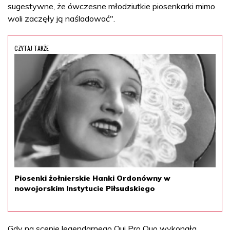
sugestywne, że ówczesne młodziutkie piosenkarki mimo
woli zaczęły ją naśladować".
CZYTAJ TAKŻE
Piosenki żołnierskie Hanki Ordonówny w
nowojorskim Instytucie Piłsudskiego
Gdy na scenie legendarnego Qui Pro Quo wykonała