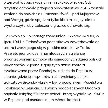
przerwał wybuch wojny niemiecko-sowieckiej. Gdy
artystka odmówiła przyjęcia obywatelstwa ZSRS została
zesłana do sowchozu – tuczarni świń – pod Kujbyszew
nad Wołgą, gdzie spędziła tylko kilka miesięcy, ale to
wystarczyło, aby zaleczona gruźlica odnowiła się.
Po uwolnieniu, w następstwie układu Sikorski-Majski, w
lipcu 1941 r. Ordonówna początkowo zawędrowała do
teatru tworzącego się w polskim ośrodku w Tocku.
Przejęta jednak losem najmłodszych, zajęła się
organizowaniem pomocy dla osieroconych dzieci polskich
wygnańców. Z jedna z grup tych dzieci została
ewakuowana przez Bombaj w Indiach do Bejrutu w
Libanie, gdzie jej mąż – również zwolniony dzięki
traktatowi Sikorski-Majski – był pracownikiem Poselstwa
Polskiego w Bejrucie. O swoich podopiecznych Ordonka
napisała książkę "Tułacze dzieci", którą wydała w 1948 r.
w Bejrucie pod pseudonimem Weronika Hort.