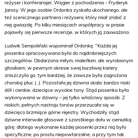
reżyser i konferansjer, Węgier z pochodzenia - Fryderyk
Jarosy. W jego osobie Ordonka zyskała ukochanego, ale
też scenicznego partnera i reżysera, który miał zrobić z
niej gwiazdę. Po kilku miesiącach współpracy w prasie
pojawiły się pierwsze recenzje, w których ją zauważono.
Ludwik Sempoliński wspominał Ordonkę: "Każda jej
piosenka opracowywana była do najdrobniejszych
szczegółów. Obdarzona miłym, maleńkim, ale wyrobionym
głosikiem, w pewnym okresie swej burzliwej kariery
zniszczyła go, tym bardziej, że zawsze była zagrożona
chorobą płuc (...). Pozostała jej dziwna skala: bardzo niski
dół i cienkie, dziecięce wysokie tony. Stąd piosenka była
wykonywana w dziwny – jej tylko właściwy sposób. Z
niskich, pełnych nastroju tonów przerzucała się w
dziecięco brzmiące górne rejestry. Wychodziły stąd
dziwne interwale głosowe z szorstkiego dołu w cieniutką
górę: dlatego wykonanie każdej piosenki przez nią było
specyficzne, po prostu niepowtarzalne, a przy tym tak