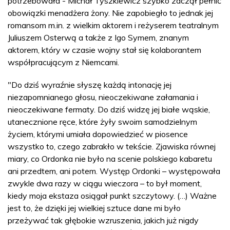
potrzebowała - Michał Tyszkiewicz szybko zaczął pełnić
obowiązki menadżera żony. Nie zapobiegło to jednak jej
romansom m.in. z wielkim aktorem i reżyserem teatralnym
Juliuszem Osterwą a także z Igo Symem, znanym
aktorem, który w czasie wojny stał się kolaborantem
współpracującym z Niemcami.
"Do dziś wyraźnie słyszę każdą intonację jej
niezapomnianego głosu, nieoczekiwane załamania i
nieoczekiwane fermaty. Do dziś widzę jej białe wąskie,
utanecznione ręce, które żyły swoim samodzielnym
życiem, którymi umiała dopowiedzieć w piosence
wszystko to, czego zabrakło w tekście. Zjawiska równej
miary, co Ordonka nie było na scenie polskiego kabaretu
ani przedtem, ani potem. Występ Ordonki – występowała
zwykle dwa razy w ciągu wieczora – to był moment,
kiedy moja ekstaza osiągał punkt szczytowy. (…) Ważne
jest to, że dzięki jej wielkiej sztuce dane mi było
przeżywać tak głębokie wzruszenia, jakich już nigdy