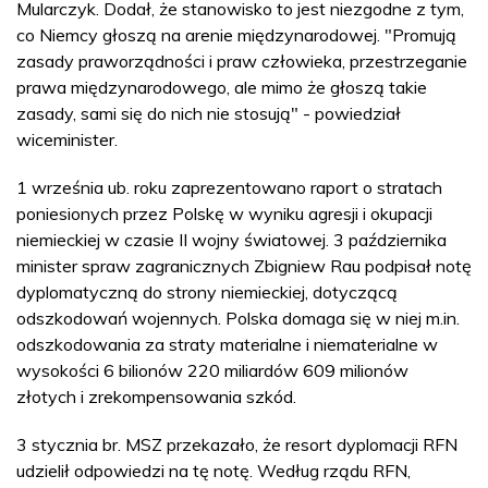
Mularczyk. Dodał, że stanowisko to jest niezgodne z tym,
co Niemcy głoszą na arenie międzynarodowej. "Promują
zasady praworządności i praw człowieka, przestrzeganie
prawa międzynarodowego, ale mimo że głoszą takie
zasady, sami się do nich nie stosują" - powiedział
wiceminister.
1 września ub. roku zaprezentowano raport o stratach
poniesionych przez Polskę w wyniku agresji i okupacji
niemieckiej w czasie II wojny światowej. 3 października
minister spraw zagranicznych Zbigniew Rau podpisał notę
dyplomatyczną do strony niemieckiej, dotyczącą
odszkodowań wojennych. Polska domaga się w niej m.in.
odszkodowania za straty materialne i niematerialne w
wysokości 6 bilionów 220 miliardów 609 milionów
złotych i zrekompensowania szkód.
3 stycznia br. MSZ przekazało, że resort dyplomacji RFN
udzielił odpowiedzi na tę notę. Według rządu RFN,