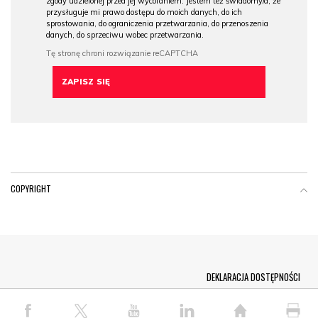
zgody udzielonej przed jej wycofaniem. Jestem też świadomy/a, że
przysługuje mi prawo dostępu do moich danych, do ich
sprostowania, do ograniczenia przetwarzania, do przenoszenia
danych, do sprzeciwu wobec przetwarzania.
COPYRIGHT
Menu Footer
DEKLARACJA DOSTĘPNOŚCI
© COPYRIGHT PAP 2026