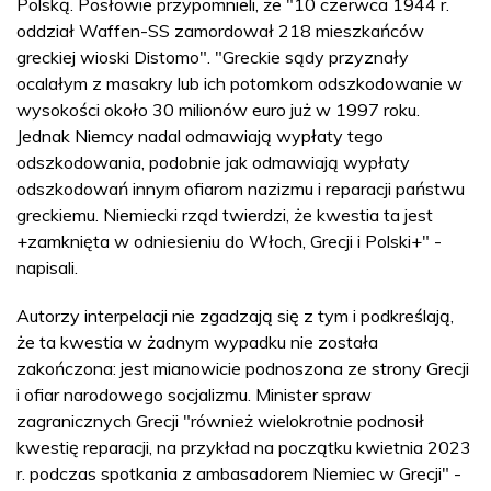
Polską. Posłowie przypomnieli, że "10 czerwca 1944 r.
oddział Waffen-SS zamordował 218 mieszkańców
greckiej wioski Distomo". "Greckie sądy przyznały
ocalałym z masakry lub ich potomkom odszkodowanie w
wysokości około 30 milionów euro już w 1997 roku.
Jednak Niemcy nadal odmawiają wypłaty tego
odszkodowania, podobnie jak odmawiają wypłaty
odszkodowań innym ofiarom nazizmu i reparacji państwu
greckiemu. Niemiecki rząd twierdzi, że kwestia ta jest
+zamknięta w odniesieniu do Włoch, Grecji i Polski+" -
napisali.
Autorzy interpelacji nie zgadzają się z tym i podkreślają,
że ta kwestia w żadnym wypadku nie została
zakończona: jest mianowicie podnoszona ze strony Grecji
i ofiar narodowego socjalizmu. Minister spraw
zagranicznych Grecji "również wielokrotnie podnosił
kwestię reparacji, na przykład na początku kwietnia 2023
r. podczas spotkania z ambasadorem Niemiec w Grecji" -