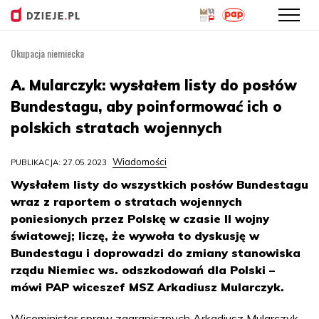
Okupacja niemiecka
Przejdź
do
A. Mularczyk: wysłałem listy do posłów
treści
Bundestagu, aby poinformować ich o
polskich stratach wojennych
Wiadomości
PUBLIKACJA: 27.05.2023
Wysłałem listy do wszystkich posłów Bundestagu
wraz z raportem o stratach wojennych
poniesionych przez Polskę w czasie II wojny
światowej; liczę, że wywoła to dyskusję w
Bundestagu i doprowadzi do zmiany stanowiska
rządu Niemiec ws. odszkodowań dla Polski –
mówi PAP wiceszef MSZ Arkadiusz Mularczyk.
Wiceminister spraw zagranicznych Arkadiusz Mularczyk