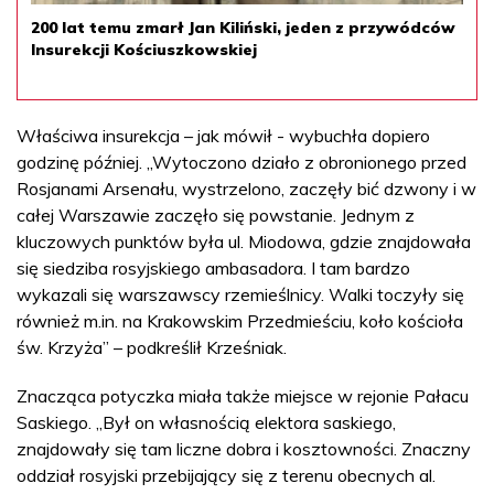
200 lat temu zmarł Jan Kiliński, jeden z przywódców
Insurekcji Kościuszkowskiej
Właściwa insurekcja – jak mówił - wybuchła dopiero
godzinę później. „Wytoczono działo z obronionego przed
Rosjanami Arsenału, wystrzelono, zaczęły bić dzwony i w
całej Warszawie zaczęło się powstanie. Jednym z
kluczowych punktów była ul. Miodowa, gdzie znajdowała
się siedziba rosyjskiego ambasadora. I tam bardzo
wykazali się warszawscy rzemieślnicy. Walki toczyły się
również m.in. na Krakowskim Przedmieściu, koło kościoła
św. Krzyża” – podkreślił Krześniak.
Znacząca potyczka miała także miejsce w rejonie Pałacu
Saskiego. „Był on własnością elektora saskiego,
znajdowały się tam liczne dobra i kosztowności. Znaczny
oddział rosyjski przebijający się z terenu obecnych al.