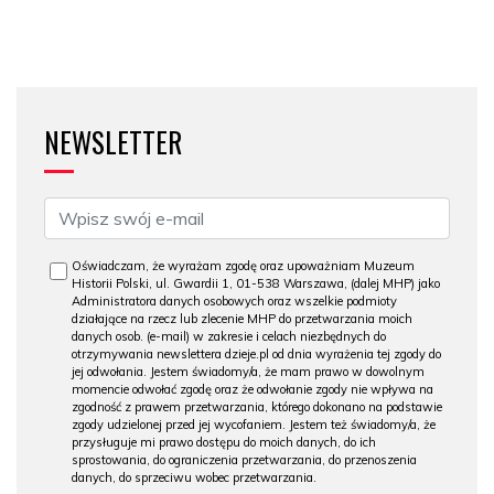
NEWSLETTER
Oświadczam, że wyrażam zgodę oraz upoważniam Muzeum
Historii Polski, ul. Gwardii 1, 01-538 Warszawa, (dalej MHP) jako
Administratora danych osobowych oraz wszelkie podmioty
działające na rzecz lub zlecenie MHP do przetwarzania moich
danych osob. (e-mail) w zakresie i celach niezbędnych do
otrzymywania newslettera dzieje.pl od dnia wyrażenia tej zgody do
jej odwołania. Jestem świadomy/a, że mam prawo w dowolnym
momencie odwołać zgodę oraz że odwołanie zgody nie wpływa na
zgodność z prawem przetwarzania, którego dokonano na podstawie
zgody udzielonej przed jej wycofaniem. Jestem też świadomy/a, że
przysługuje mi prawo dostępu do moich danych, do ich
sprostowania, do ograniczenia przetwarzania, do przenoszenia
danych, do sprzeciwu wobec przetwarzania.