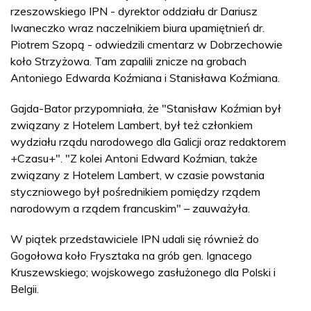
rzeszowskiego IPN - dyrektor oddziału dr Dariusz
Iwaneczko wraz naczelnikiem biura upamiętnień dr.
Piotrem Szopą - odwiedzili cmentarz w Dobrzechowie
koło Strzyżowa. Tam zapalili znicze na grobach
Antoniego Edwarda Koźmiana i Stanisława Koźmiana.
Gajda-Bator przypomniała, że "Stanisław Koźmian był
związany z Hotelem Lambert, był też członkiem
wydziału rządu narodowego dla Galicji oraz redaktorem
+Czasu+". "Z kolei Antoni Edward Koźmian, także
związany z Hotelem Lambert, w czasie powstania
styczniowego był pośrednikiem pomiędzy rządem
narodowym a rządem francuskim" – zauważyła.
W piątek przedstawiciele IPN udali się również do
Gogołowa koło Frysztaka na grób gen. Ignacego
Kruszewskiego; wojskowego zasłużonego dla Polski i
Belgii.