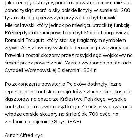
Jak oceniają historycy, podczas powstania miało miejsce
ponad tysiąc starć, a siły polskie liczyły w sumie ok. 200
tys. osób. Jego pierwszym przywódcą był Ludwik
Mierosławski, który jednak po miesiącu utracił tę funkcję.
Później dyktatorami powstania byli Marian Langiewicz i
Romuald Traugutt, który stał się tragicznym symbolem
zrywu. Aresztowany wskutek denuncjacji i więziony na
Pawiaku został skazany przez rosyjski sąd wojskowy na
śmierć przez powieszenie. Wyrok wykonano na stokach
Cytadeli Warszawskiej 5 sierpnia 1864 r.
Po zakończeniu powstania Polaków dotknęły liczne
represje, m.in. konfiskata majątków szlacheckich, kasacja
klasztorów na obszarze Królestwa Polskiego, wysokie
kontrybucje i aktywna rusyfikacja. Za udział w powstaniu
władze carskie skazały na śmierć ok. 700 osób, na
zesłanie co najmniej 38 tys. (PAP)
Autor: Alfred Kyc