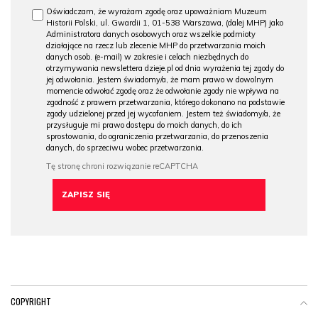
Oświadczam, że wyrażam zgodę oraz upoważniam Muzeum
Historii Polski, ul. Gwardii 1, 01-538 Warszawa, (dalej MHP) jako
Administratora danych osobowych oraz wszelkie podmioty
działające na rzecz lub zlecenie MHP do przetwarzania moich
danych osob. (e-mail) w zakresie i celach niezbędnych do
otrzymywania newslettera dzieje.pl od dnia wyrażenia tej zgody do
jej odwołania. Jestem świadomy/a, że mam prawo w dowolnym
momencie odwołać zgodę oraz że odwołanie zgody nie wpływa na
zgodność z prawem przetwarzania, którego dokonano na podstawie
zgody udzielonej przed jej wycofaniem. Jestem też świadomy/a, że
przysługuje mi prawo dostępu do moich danych, do ich
sprostowania, do ograniczenia przetwarzania, do przenoszenia
danych, do sprzeciwu wobec przetwarzania.
COPYRIGHT