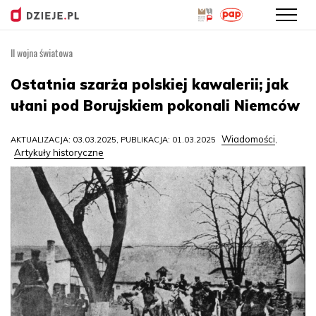
II wojna światowa
Przejdź
do
Ostatnia szarża polskiej kawalerii; jak
treści
ułani pod Borujskiem pokonali Niemców
Wiadomości
AKTUALIZACJA: 03.03.2025, PUBLIKACJA: 01.03.2025
,
Artykuły historyczne