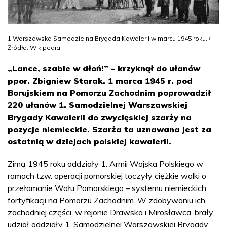
1 Warszawska Samodzielna Brygada Kawalerii w marcu 1945 roku. /
Źródło: Wikipedia
„Lance, szable w dłoń!” – krzyknął do ułanów
ppor. Zbigniew Starak. 1 marca 1945 r. pod
Borujskiem na Pomorzu Zachodnim poprowadził
220 ułanów 1. Samodzielnej Warszawskiej
Brygady Kawalerii do zwycięskiej szarży na
pozycje niemieckie. Szarża ta uznawana jest za
ostatnią w dziejach polskiej kawalerii.
Zimą 1945 roku oddziały 1. Armii Wojska Polskiego w
ramach tzw. operacji pomorskiej toczyły ciężkie walki o
przełamanie Wału Pomorskiego – systemu niemieckich
fortyfikacji na Pomorzu Zachodnim. W zdobywaniu ich
zachodniej części, w rejonie Drawska i Mirosławca, brały
udział oddziały 1. Samodzielnej Warszawskiej Brygady