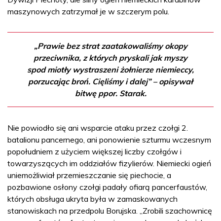
maszynowych zatrzymał je w szczerym polu.
„Prawie bez strat zaatakowaliśmy okopy
przeciwnika, z których pryskali jak myszy
spod miotły wystraszeni żołnierze niemieccy,
porzucając broń. Cięliśmy i dalej” – opisywał
bitwę ppor. Starak.
Nie powiodło się ani wsparcie ataku przez czołgi 2.
batalionu pancernego, ani ponowienie szturmu wczesnym
popołudniem z użyciem większej liczby czołgów i
towarzyszących im oddziałów fizylierów. Niemiecki ogień
uniemożliwiał przemieszczanie się piechocie, a
pozbawione osłony czołgi padały ofiarą pancerfaustów,
których obsługa ukryta była w zamaskowanych
stanowiskach na przedpolu Borujska. „Zrobili szachownicę