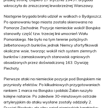
wkroczyła do zniszczonej lewobrzeżnej Warszawy.
Następnie brygada brała udział w walkach o Bydgoszcz.
Po opanowaniu tego miasta została skierowana na
Pomorze Zachodnie. Pozycje niemieckie wokół Borujska
stanowiły część tzw. trzeciej linii umocnień Wału
Pomorskiego. Nie było na tym terenie potężnych
żelbetonowych bunkrów, jednak Niemcy ufortyfikowali
okoliczne wsie, tworząc wokół nich system ziemnych
bunkrów i zamaskowanych stanowisk ogniowych
obsadzonych przez doświadczoną 163. Dywizję
Piechoty.
Pierwsze ataki na niemieckie pozycje pod Borujskiem nie
przyniosły efektów. Po kilkudniowych przygotowaniach
rankiem 1 marca na Borujsko i pobliski Żabin ruszyło
kolejne natarcie. Po zaledwie 30-minutowym ostrzale
artyleryjskim do ataku wysłane zostały oddziały 2.
Dywizji Piechoty, ale silny ogień niemieckich karabinów