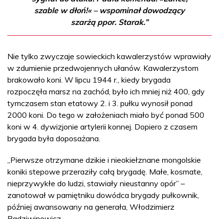
szable w dłoń!« – wspominał dowodzący
szarżą ppor. Starak.”
Nie tylko zwyczaje sowieckich kawalerzystów wprawiały
w zdumienie przedwojennych ułanów. Kawalerzystom
brakowało koni. W lipcu 1944 r., kiedy brygada
rozpoczęła marsz na zachód, było ich mniej niż 400, gdy
tymczasem stan etatowy 2. i 3. pułku wynosił ponad
2000 koni. Do tego w założeniach miało być ponad 500
koni w 4. dywizjonie artylerii konnej. Dopiero z czasem
brygada była doposażana.
„Pierwsze otrzymane dzikie i nieokiełznane mongolskie
koniki stepowe przeraziły całą brygadę. Małe, kosmate,
nieprzywykłe do ludzi, stawiały nieustanny opór” –
zanotował w pamiętniku dowódca brygady pułkownik,
później awansowany na generała, Włodzimierz
Radziwinowicz.