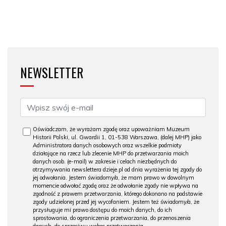
NEWSLETTER
Oświadczam, że wyrażam zgodę oraz upoważniam Muzeum
Historii Polski, ul. Gwardii 1, 01-538 Warszawa, (dalej MHP) jako
Administratora danych osobowych oraz wszelkie podmioty
działające na rzecz lub zlecenie MHP do przetwarzania moich
danych osob. (e-mail) w zakresie i celach niezbędnych do
otrzymywania newslettera dzieje.pl od dnia wyrażenia tej zgody do
jej odwołania. Jestem świadomy/a, że mam prawo w dowolnym
momencie odwołać zgodę oraz że odwołanie zgody nie wpływa na
zgodność z prawem przetwarzania, którego dokonano na podstawie
zgody udzielonej przed jej wycofaniem. Jestem też świadomy/a, że
przysługuje mi prawo dostępu do moich danych, do ich
sprostowania, do ograniczenia przetwarzania, do przenoszenia