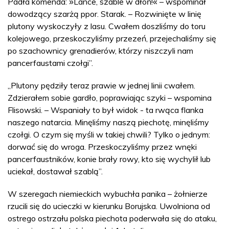
Padła komenda:
Lance, szable w dłoń!
– wspominał
»
«
dowodzący szarżą ppor. Starak. – Rozwinięte w linię
plutony wyskoczyły z lasu. Cwałem doszliśmy do toru
kolejowego, przeskoczyliśmy przezeń, przejechaliśmy się
po szachownicy grenadierów, którzy niszczyli nam
pancerfaustami czołgi”.
„Plutony pędziły teraz prawie w jednej linii cwałem.
Zdzierałem sobie gardło, poprawiając szyki – wspomina
Flisowski. – Wspaniały to był widok - ta rwąca flanka
naszego natarcia. Minęliśmy naszą piechotę, minęliśmy
czołgi. O czym się myśli w takiej chwili? Tylko o jednym:
dorwać się do wroga. Przeskoczyliśmy przez wnęki
pancerfaustników, konie brały rowy, kto się wychylił lub
uciekał, dostawał szablą”.
W szeregach niemieckich wybuchła panika – żołnierze
rzucili się do ucieczki w kierunku Borujska. Uwolniona od
ostrego ostrzału polska piechota poderwała się do ataku,