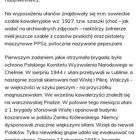
Na wyposażeniu ułanów znajdowały się m.in. sowieckie
szable kawaleryjskie wz. 1927, tzw. szaszki (choć – jak
widać na archiwalnych zdjęciach – niektórzy żołnierze
mieli jeszcze szable z czasów pruskich) oraz pistolety
maszynowe PPSz, potocznie nazywane pepeszami.
Pierwszym zadaniem, jakie otrzymała brygada, była
ochrona Polskiego Komitetu Wyzwolenia Narodowego w
Chełmie. W sierpniu 1944 r. ułani przebywali w Lublinie, a
następnie zostali skierowani nad Wisłę i Pilicę. Walczyli –
w większości w szyku pieszym - na przyczółku
magnuszewskim. We wrześniu kawalerzyści znaleźli się
na warszawskiej Pradze. W połowie tego miesiąca ułani
z 1. brygady sforsowali Wisłę i opanowali budynki
koszarowe w pobliżu Zamku Królewskiego. Niemcy
dysponowali znacznie większymi siłami. Wzięli do niewoli
Polaków. Tylko niewielkiej grupie udało się ewakuować na
praską stronę. Dopiero 17 stycznia 1945 r. brygada