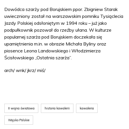
Dowódca szarży pod Borujskiem ppor. Zbigniew Starak
uwieczniony został na warszawskim pomniku Tysiąclecia
Jazdy Polskiej odsłoniętym w 1994 roku – już jako
podpułkownik pozował do rzeźby ułana. W kulturze
popularnej szarża pod Borujskiem doczekała się
upamiętnienia m.in. w obrazie Michała Byliny oraz
piosence Leona Landowskiego i Włodzimierza
Ścisłowskiego „Ostatnia szarża”.
arch/ wnk/ jkrz/ miś/
II wojna światowa
historia kawalerii
kawaleria
Wojsko Polskie