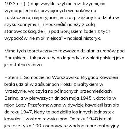
1933 r. » (…) daje zwykle szybkie rozstrzygnięcia,
wymaga jednak sprzyjających warunków np.
zaskoczenia, nieprzyjaciel jest rozprzężony lub działa w
szyku konnym«. (…) Podkreślić należy z całą
stanowczością, że (…) pod Borujskiem żaden z tych
wypadków nie miał miejsca” – napisał historyk.
Mimo tych teoretycznych rozważań działania ułanów pod
Borujskiem i tak przeszły do legendy kawalerii polskiej jako
jej ostatnia szarża.
Potem 1. Samodzielna Warszawska Brygada Kawalerii
brała udział w zaślubinach Polski z Bałtykiem w
Mrzeżynie, walczyła na północnych przedmieściach
Berlina, a w pierwszych dniach maja 1945 r. dotarła w
rejon Łaby. Przeformowana w dywizję kawalerii istniała
do roku 1947, kiedy to podzieliła los innych jednostek
kawalerii i została rozwiązana. Do roku 1948 istniał
jeszcze tylko 100-osobowy szwadron reprezentacyjny.