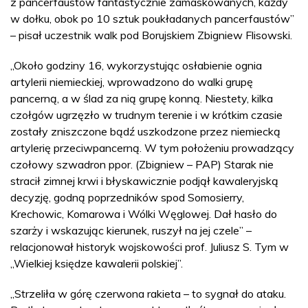
z pancerfaustów fantastycznie zamaskowanych, każdy
w dołku, obok po 10 sztuk poukładanych pancerfaustów”
– pisał uczestnik walk pod Borujskiem Zbigniew Flisowski.
„Około godziny 16, wykorzystując osłabienie ognia
artylerii niemieckiej, wprowadzono do walki grupę
pancerną, a w ślad za nią grupę konną. Niestety, kilka
czołgów ugrzęzło w trudnym terenie i w krótkim czasie
zostały zniszczone bądź uszkodzone przez niemiecką
artylerię przeciwpancerną. W tym położeniu prowadzący
czołowy szwadron ppor. (Zbigniew – PAP) Starak nie
stracił zimnej krwi i błyskawicznie podjął kawaleryjską
decyzję, godną poprzedników spod Somosierry,
Krechowic, Komarowa i Wólki Węglowej. Dał hasło do
szarży i wskazując kierunek, ruszył na jej czele” –
relacjonował historyk wojskowości prof. Juliusz S. Tym w
„Wielkiej księdze kawalerii polskiej”.
„Strzeliła w górę czerwona rakieta – to sygnał do ataku.