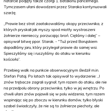
natarcie podjęły także czołgi 1. batalionu pancernego.
Tymczasem ułani dowodzeni przez Staraka kontynuowali
szarżę.
„Prawie bez strat zaatakowaliśmy okopy przeciwnika, z
których pryskali jak myszy spod miotły wystraszeni
żołnierze niemieccy, porzucając broń. Cięliśmy i dalej” –
opisywał bitwę ppor. Starak. - "Tuż przed Borujskiem
dopadliśmy jaru, który przylegał prawie do samej wsi.
Spieszyliśmy się i ruszyliśmy do ataku w kierunku
kościoła”.
Przebieg walk na punkcie obserwacyjnym śledził m.in.
Stefan Pataj. Po latach tak opisywał to wydarzenie: „I
znów trębacze zagrali sygnał, tym razem do ataku, ale nie
na przedpolu obrony przeciwnika, tylko w jej wnętrzu. Po
chwili ułani znów pojawili się w polu widzenia, tym razem
wspinając się po zboczu w kierunku domów, tylko błyski
szabel świadczyły, że nie są to żołnierze piechoty, ale