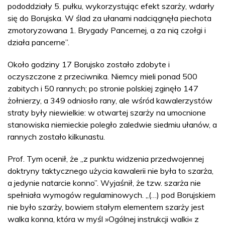
pododdziały 5. pułku, wykorzystując efekt szarży, wdarły
się do Borujska. W ślad za ułanami nadciągnęła piechota
zmotoryzowana 1. Brygady Pancernej, a za nią czołgi i
działa pancerne”.
Około godziny 17 Borujsko zostało zdobyte i
oczyszczone z przeciwnika. Niemcy mieli ponad 500
zabitych i 50 rannych; po stronie polskiej zginęło 147
żołnierzy, a 349 odniosło rany, ale wśród kawalerzystów
straty były niewielkie: w otwartej szarży na umocnione
stanowiska niemieckie poległo zaledwie siedmiu ułanów, a
rannych zostało kilkunastu.
Prof. Tym ocenił, że „z punktu widzenia przedwojennej
doktryny taktycznego użycia kawalerii nie była to szarża,
a jedynie natarcie konno”. Wyjaśnił, że tzw. szarża nie
spełniała wymogów regulaminowych. „(…) pod Borujskiem
nie było szarży, bowiem stałym elementem szarży jest
walka konna, która w myśl »Ogólnej instrukcji walki« z