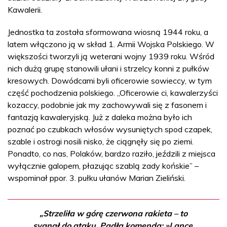
Kawalerii.
Jednostka ta została sformowana wiosną 1944 roku, a
latem włączono ją w skład 1. Armii Wojska Polskiego. W
większości tworzyli ją weterani wojny 1939 roku. Wśród
nich dużą grupę stanowili ułani i strzelcy konni z pułków
kresowych. Dowódcami byli oficerowie sowieccy, w tym
część pochodzenia polskiego. „Oficerowie ci, kawalerzyści
kozaccy, podobnie jak my zachowywali się z fasonem i
fantazją kawaleryjską. Już z daleka można było ich
poznać po czubkach włosów wysuniętych spod czapek,
szable i ostrogi nosili nisko, że ciągnęły się po ziemi.
Ponadto, co nas, Polaków, bardzo raziło, jeździli z miejsca
wyłącznie galopem, płazując szablą zady końskie” –
wspominał ppor. 3. pułku ułanów Marian Zieliński.
„Strzeliła w górę czerwona rakieta – to
sygnał do ataku. Padła komenda: »Lance,