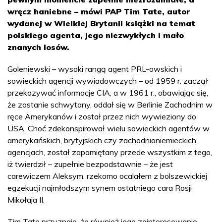
wręcz haniebne – mówi PAP Tim Tate, autor
wydanej w Wielkiej Brytanii książki na temat
polskiego agenta, jego niezwykłych i mało
znanych losów.
Goleniewski – wysoki rangą agent PRL-owskich i
sowieckich agencji wywiadowczych – od 1959 r. zaczął
przekazywać informacje CIA, a w 1961 r., obawiając się,
że zostanie schwytany, oddał się w Berlinie Zachodnim w
ręce Amerykanów i został przez nich wywieziony do
USA. Choć zdekonspirował wielu sowieckich agentów w
amerykańskich, brytyjskich czy zachodnioniemieckich
agencjach, został zapamiętany przede wszystkim z tego,
iż twierdził – zupełnie bezpodstawnie – że jest
carewiczem Aleksym, rzekomo ocalałem z bolszewickiej
egzekucji najmłodszym synem ostatniego cara Rosji
Mikołaja II.
Tim Tate przyznaje, że również jego zainteresowanie