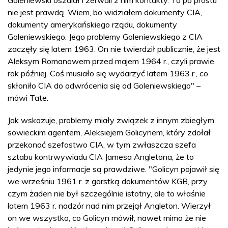
Goleniewski oszalał i zerwali z nim kontakty. To po prostu
nie jest prawdą. Wiem, bo widziałem dokumenty CIA,
dokumenty amerykańskiego rządu, dokumenty
Goleniewskiego. Jego problemy Goleniewskiego z CIA
zaczęły się latem 1963. On nie twierdził publicznie, że jest
Aleksym Romanowem przed majem 1964 r., czyli prawie
rok później. Coś musiało się wydarzyć latem 1963 r., co
skłoniło CIA do odwrócenia się od Goleniewskiego" –
mówi Tate.
Jak wskazuje, problemy miały związek z innym zbiegłym
sowieckim agentem, Aleksiejem Golicynem, który zdołał
przekonać szefostwo CIA, w tym zwłaszcza szefa
sztabu kontrwywiadu CIA Jamesa Angletona, że to
jedynie jego informacje są prawdziwe. "Golicyn pojawił się
we wrześniu 1961 r. z garstką dokumentów KGB, przy
czym żaden nie był szczególnie istotny, ale to właśnie
latem 1963 r. nadzór nad nim przejął Angleton. Wierzył
on we wszystko, co Golicyn mówił, nawet mimo że nie