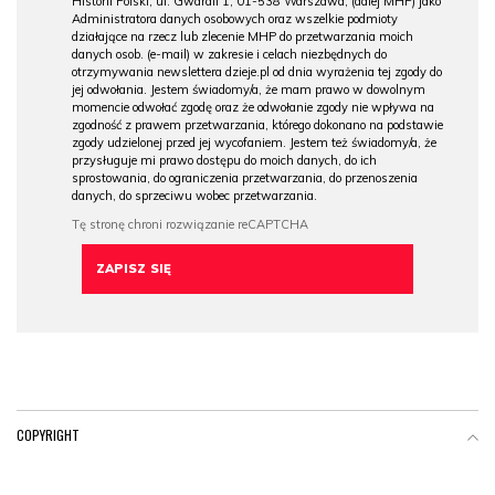
Historii Polski, ul. Gwardii 1, 01-538 Warszawa, (dalej MHP) jako
Administratora danych osobowych oraz wszelkie podmioty
działające na rzecz lub zlecenie MHP do przetwarzania moich
danych osob. (e-mail) w zakresie i celach niezbędnych do
otrzymywania newslettera dzieje.pl od dnia wyrażenia tej zgody do
jej odwołania. Jestem świadomy/a, że mam prawo w dowolnym
momencie odwołać zgodę oraz że odwołanie zgody nie wpływa na
zgodność z prawem przetwarzania, którego dokonano na podstawie
zgody udzielonej przed jej wycofaniem. Jestem też świadomy/a, że
przysługuje mi prawo dostępu do moich danych, do ich
sprostowania, do ograniczenia przetwarzania, do przenoszenia
danych, do sprzeciwu wobec przetwarzania.
COPYRIGHT