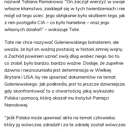
nazwał Tatiana Romanowa. "On zaczął wierzyć w swoje
własne kłamstwo, zasklepił się w tych twierdzeniach i nie
mógł od tego uciec. Jego obłąkanie było skutkiem tego, jak
z nim postąpiła CIA – co było haniebne – oraz jego
własnych działań" – wskazuje Tate.
Tate nie chce nazywać Goleniewskiego bohaterem, ale
uważa, że był on ważną postacią w historii zimnej wojny,
a Zachód powinien uznać swój dług wobec niego, bo to,
co zrobił, było bardzo, bardzo ważne. Dodaje, że zupełnie
dziwna i niezrozumiała jest determinacja w Wielkiej
Brytanii i USA, by nie ujawniać dokumentów na temat
Goleniewskiego. Jak podkreśla, jest to jeszcze dziwniejsze,
gdy skonfrontować to z otwartością, jaką wykazała
Polska i pomocą, którą okazał mu Instytut Pamięci
Narodowej.
"Jeśli Polska może ujawniać akta na temat człowieka,
który ją wówczas zdradził i za te zdradę został wówczas