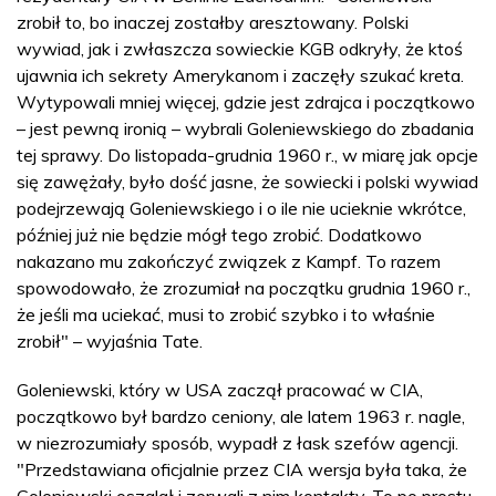
zrobił to, bo inaczej zostałby aresztowany. Polski
wywiad, jak i zwłaszcza sowieckie KGB odkryły, że ktoś
ujawnia ich sekrety Amerykanom i zaczęły szukać kreta.
Wytypowali mniej więcej, gdzie jest zdrajca i początkowo
– jest pewną ironią – wybrali Goleniewskiego do zbadania
tej sprawy. Do listopada-grudnia 1960 r., w miarę jak opcje
się zawężały, było dość jasne, że sowiecki i polski wywiad
podejrzewają Goleniewskiego i o ile nie ucieknie wkrótce,
później już nie będzie mógł tego zrobić. Dodatkowo
nakazano mu zakończyć związek z Kampf. To razem
spowodowało, że zrozumiał na początku grudnia 1960 r.,
że jeśli ma uciekać, musi to zrobić szybko i to właśnie
zrobił" – wyjaśnia Tate.
Goleniewski, który w USA zaczął pracować w CIA,
początkowo był bardzo ceniony, ale latem 1963 r. nagle,
w niezrozumiały sposób, wypadł z łask szefów agencji.
"Przedstawiana oficjalnie przez CIA wersja była taka, że