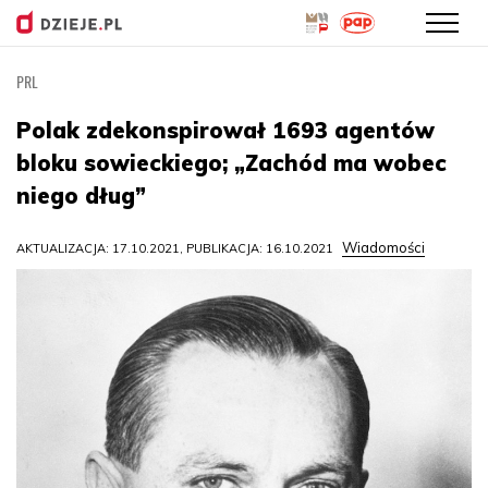
PRL
Przejdź
do
Polak zdekonspirował 1693 agentów
treści
bloku sowieckiego; „Zachód ma wobec
niego dług”
Wiadomości
AKTUALIZACJA: 17.10.2021, PUBLIKACJA: 16.10.2021