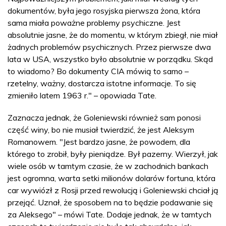
dokumentów, była jego rosyjska pierwsza żona, która
sama miała poważne problemy psychiczne. Jest
absolutnie jasne, że do momentu, w którym zbiegł, nie miał
żadnych problemów psychicznych. Przez pierwsze dwa
lata w USA, wszystko było absolutnie w porządku. Skąd
to wiadomo? Bo dokumenty CIA mówią to samo –
rzetelny, ważny, dostarcza istotne informacje. To się
zmieniło latem 1963 r." – opowiada Tate.
Zaznacza jednak, że Goleniewski również sam ponosi
część winy, bo nie musiał twierdzić, że jest Aleksym
Romanowem. "Jest bardzo jasne, że powodem, dla
którego to zrobił, były pieniądze. Był pazerny. Wierzył, jak
wiele osób w tamtym czasie, że w zachodnich bankach
jest ogromna, warta setki milionów dolarów fortuna, która
car wywiózł z Rosji przed rewolucją i Goleniewski chciał ją
przejąć. Uznał, że sposobem na to będzie podawanie się
za Aleksego" – mówi Tate. Dodaje jednak, że w tamtych