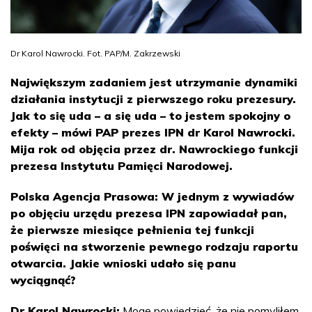
Dr Karol Nawrocki. Fot. PAP/M. Zakrzewski
Największym zadaniem jest utrzymanie dynamiki
działania instytucji z pierwszego roku prezesury.
Jak to się uda – a się uda – to jestem spokojny o
efekty – mówi PAP prezes IPN dr Karol Nawrocki.
Mija rok od objęcia przez dr. Nawrockiego funkcji
prezesa Instytutu Pamięci Narodowej.
Polska Agencja Prasowa: W jednym z wywiadów
po objęciu urzędu prezesa IPN zapowiadał pan,
że pierwsze miesiące pełnienia tej funkcji
poświęci na stworzenie pewnego rodzaju raportu
otwarcia. Jakie wnioski udało się panu
wyciągnąć?
Dr Karol Nawrocki:
Mogę powiedzieć, że nie pomyliłem