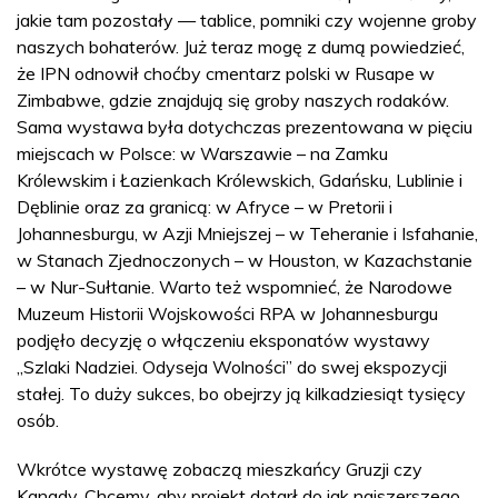
jakie tam pozostały — tablice, pomniki czy wojenne groby
naszych bohaterów. Już teraz mogę z dumą powiedzieć,
że IPN odnowił choćby cmentarz polski w Rusape w
Zimbabwe, gdzie znajdują się groby naszych rodaków.
Sama wystawa była dotychczas prezentowana w pięciu
miejscach w Polsce: w Warszawie – na Zamku
Królewskim i Łazienkach Królewskich, Gdańsku, Lublinie i
Dęblinie oraz za granicą: w Afryce – w Pretorii i
Johannesburgu, w Azji Mniejszej – w Teheranie i Isfahanie,
w Stanach Zjednoczonych – w Houston, w Kazachstanie
– w Nur-Sułtanie. Warto też wspomnieć, że Narodowe
Muzeum Historii Wojskowości RPA w Johannesburgu
podjęło decyzję o włączeniu eksponatów wystawy
„Szlaki Nadziei. Odyseja Wolności” do swej ekspozycji
stałej. To duży sukces, bo obejrzy ją kilkadziesiąt tysięcy
osób.
Wkrótce wystawę zobaczą mieszkańcy Gruzji czy
Kanady. Chcemy, aby projekt dotarł do jak najszerszego