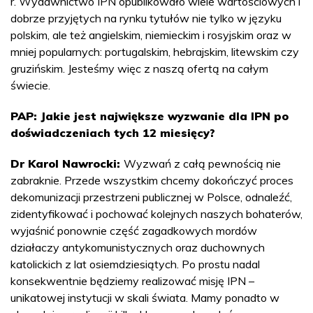
r. Wydawnictwo IPN opublikowało wiele wartościowych i
dobrze przyjętych na rynku tytułów nie tylko w języku
polskim, ale też angielskim, niemieckim i rosyjskim oraz w
mniej popularnych: portugalskim, hebrajskim, litewskim czy
gruzińskim. Jesteśmy więc z naszą ofertą na całym
świecie.
PAP: Jakie jest największe wyzwanie dla IPN po
doświadczeniach tych 12 miesięcy?
Dr Karol Nawrocki:
Wyzwań z całą pewnością nie
zabraknie. Przede wszystkim chcemy dokończyć proces
dekomunizacji przestrzeni publicznej w Polsce, odnaleźć,
zidentyfikować i pochować kolejnych naszych bohaterów,
wyjaśnić ponownie część zagadkowych mordów
działaczy antykomunistycznych oraz duchownych
katolickich z lat osiemdziesiątych. Po prostu nadal
konsekwentnie będziemy realizować misję IPN –
unikatowej instytucji w skali świata. Mamy ponadto w