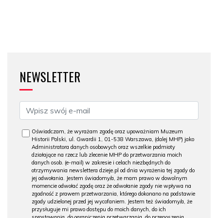
NEWSLETTER
Oświadczam, że wyrażam zgodę oraz upoważniam Muzeum
Historii Polski, ul. Gwardii 1, 01-538 Warszawa, (dalej MHP) jako
Administratora danych osobowych oraz wszelkie podmioty
działające na rzecz lub zlecenie MHP do przetwarzania moich
danych osob. (e-mail) w zakresie i celach niezbędnych do
otrzymywania newslettera dzieje.pl od dnia wyrażenia tej zgody do
jej odwołania. Jestem świadomy/a, że mam prawo w dowolnym
momencie odwołać zgodę oraz że odwołanie zgody nie wpływa na
zgodność z prawem przetwarzania, którego dokonano na podstawie
zgody udzielonej przed jej wycofaniem. Jestem też świadomy/a, że
przysługuje mi prawo dostępu do moich danych, do ich
sprostowania, do ograniczenia przetwarzania, do przenoszenia