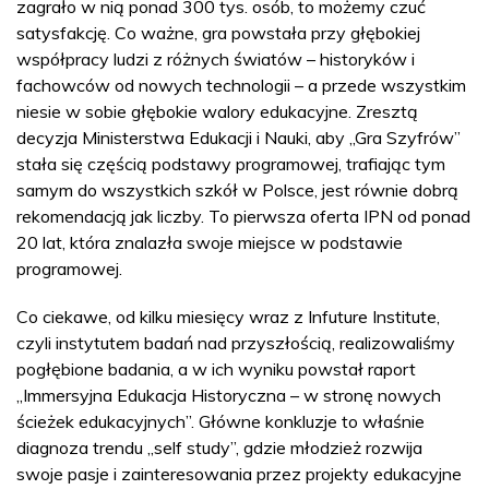
zagrało w nią ponad 300 tys. osób, to możemy czuć
satysfakcję. Co ważne, gra powstała przy głębokiej
współpracy ludzi z różnych światów – historyków i
fachowców od nowych technologii – a przede wszystkim
niesie w sobie głębokie walory edukacyjne. Zresztą
decyzja Ministerstwa Edukacji i Nauki, aby „Gra Szyfrów”
stała się częścią podstawy programowej, trafiając tym
samym do wszystkich szkół w Polsce, jest równie dobrą
rekomendacją jak liczby. To pierwsza oferta IPN od ponad
20 lat, która znalazła swoje miejsce w podstawie
programowej.
Co ciekawe, od kilku miesięcy wraz z Infuture Institute,
czyli instytutem badań nad przyszłością, realizowaliśmy
pogłębione badania, a w ich wyniku powstał raport
„Immersyjna Edukacja Historyczna – w stronę nowych
ścieżek edukacyjnych”. Główne konkluzje to właśnie
diagnoza trendu „self study”, gdzie młodzież rozwija
swoje pasje i zainteresowania przez projekty edukacyjne