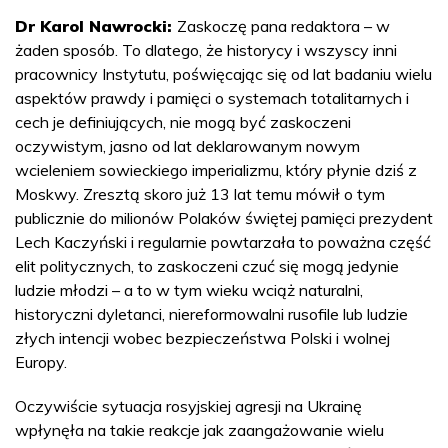
Dr Karol Nawrocki:
Zaskoczę pana redaktora – w
żaden sposób. To dlatego, że historycy i wszyscy inni
pracownicy Instytutu, poświęcając się od lat badaniu wielu
aspektów prawdy i pamięci o systemach totalitarnych i
cech je definiujących, nie mogą być zaskoczeni
oczywistym, jasno od lat deklarowanym nowym
wcieleniem sowieckiego imperializmu, który płynie dziś z
Moskwy. Zresztą skoro już 13 lat temu mówił o tym
publicznie do milionów Polaków świętej pamięci prezydent
Lech Kaczyński i regularnie powtarzała to poważna część
elit politycznych, to zaskoczeni czuć się mogą jedynie
ludzie młodzi – a to w tym wieku wciąż naturalni,
historyczni dyletanci, niereformowalni rusofile lub ludzie
złych intencji wobec bezpieczeństwa Polski i wolnej
Europy.
Oczywiście sytuacja rosyjskiej agresji na Ukrainę
wpłynęła na takie reakcje jak zaangażowanie wielu