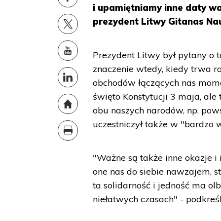
i upamiętniamy inne daty w
prezydent Litwy Gitanas Na
Prezydent Litwy był pytany o t
znaczenie wtedy, kiedy trwa r
obchodów łączących nas moment
święto Konstytucji 3 maja, a
obu naszych narodów, np. pows
uczestniczył także w "bardzo
"Ważne są także inne okazje i i
one nas do siebie nawzajem, s
ta solidarność i jedność ma o
niełatwych czasach" - podkreśl