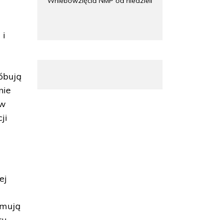
Wniebowzięcia NMP od niedzieli
 i
róbują
nie
 w
ji
ej
jmują
ru