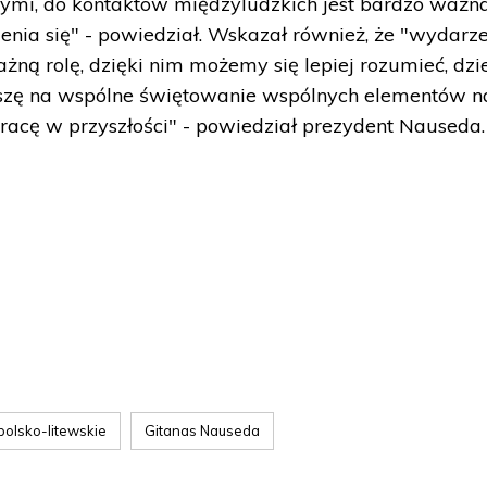
mymi, do kontaktów międzyludzkich jest bardzo ważn
nia się" - powiedział. Wskazał również, że "wydarz
ną rolę, dzięki nim możemy się lepiej rozumieć, dzie
eszę na wspólne świętowanie wspólnych elementów n
ółpracę w przyszłości" - powiedział prezydent Nauseda.
polsko-litewskie
Gitanas Nauseda