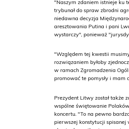
"Naszym zdaniem istnieje ku 
trybunał do spraw zbrodni agr
niedawna decyzja Międzynar
aresztowania Putina i pani Lwo
wystarczy", ponieważ "jurysdy
"Względem tej kwestii musim
rozwiązaniem byłoby zjednoczen
w ramach Zgromadzenia Ogóln
promować te pomysły i mam olb
Prezydent Litwy został także 
wspólne świętowanie Polaków 
koncertu. "To na pewno bardz
pierwszej konstytucji spisane