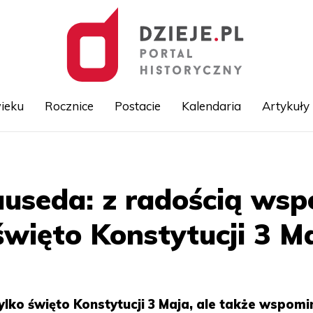
ieku
Rocznice
Postacie
Kalendaria
Artykuły
Przejdź
do
treści
useda: z radością wsp
więto Konstytucji 3 M
ylko święto Konstytucji 3 Maja, ale także wspom