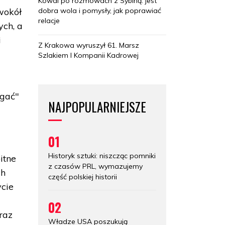
Kowal po rozmowach z Sybihą: jest
dobra wola i pomysły, jak poprawiać
wokół
relacje
ych, a
i
Z Krakowa wyruszył 61. Marsz
Szlakiem I Kompanii Kadrowej
egać"
NAJPOPULARNIEJSZE
01
Historyk sztuki: niszcząc pomniki
itne
z czasów PRL, wymazujemy
ch
część polskiej historii
ycie
02
raz
Władze USA poszukują