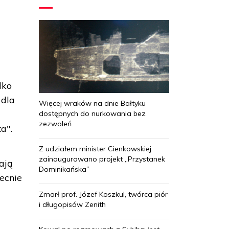
lko
 dla
Więcej wraków na dnie Bałtyku
dostępnych do nurkowania bez
zezwoleń
a".
Z udziałem minister Cienkowskiej
zainaugurowano projekt „Przystanek
żają
Dominikańska”
ecnie
Zmarł prof. Józef Koszkul, twórca piór
i długopisów Zenith