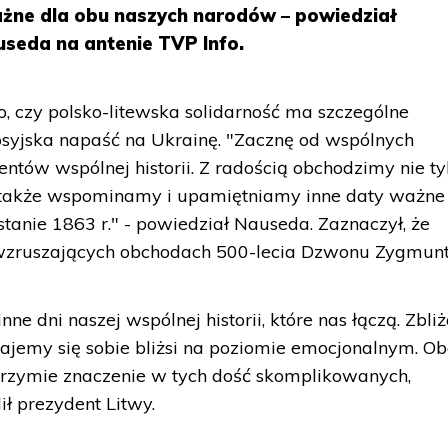
ażne dla obu naszych narodów – powiedział
useda na antenie TVP Info.
o, czy polsko-litewska solidarność ma szczególne
osyjska napaść na Ukrainę. "Zacznę od wspólnych
ów wspólnej historii. Z radością obchodzimy nie ty
le także wspominamy i upamiętniamy inne daty ważne
tanie 1863 r." - powiedział Nauseda. Zaznaczył, że
 wzruszających obchodach 500-lecia Dzwonu Zygmunt
nne dni naszej wspólnej historii, które nas łączą. Zbli
tajemy się sobie bliżsi na poziomie emocjonalnym. Ob
lbrzymie znaczenie w tych dość skomplikowanych,
ił prezydent Litwy.