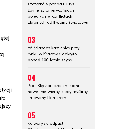
j
szczątków ponad 81 tys.
-
żołnierzy amerykańskich
poległych w konfliktach
zbrojnych od II wojny światowej
03
ętej
W ścianach kamienicy przy
tą
rynku w Krakowie odkryto
ponad 100-letnie szyny
04
Prof. Klęczar: czasem sami
tycji
nawet nie wiemy, kiedy myślimy
ało
i mówimy Homerem
ejszy
05
Kalwaryjski odpust