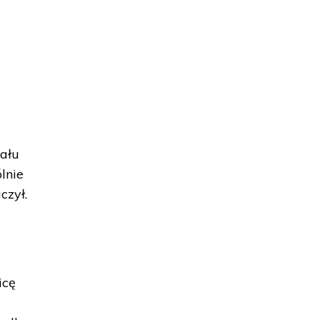
nału
lnie
czył.
icę
a