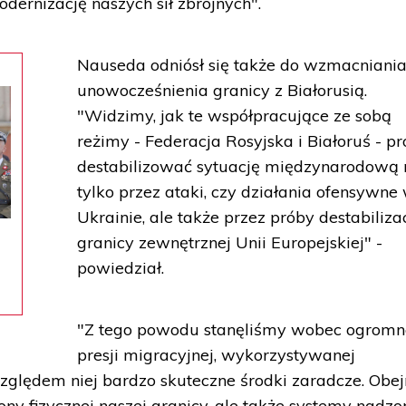
ernizację naszych sił zbrojnych".
Nauseda odniósł się także do wzmacniania
unowocześnienia granicy z Białorusią.
"Widzimy, jak te współpracujące ze sobą
reżimy - Federacja Rosyjska i Białoruś - p
destabilizować sytuację międzynarodową 
tylko przez ataki, czy działania ofensywne
Ukrainie, ale także przez próby destabilizac
granicy zewnętrznej Unii Europejskiej" -
powiedział.
"Z tego powodu stanęliśmy wobec ogromn
presji migracyjnej, wykorzystywanej
względem niej bardzo skuteczne środki zaradcze. Obe
ny fizycznej naszej granicy, ale także systemy nadzo