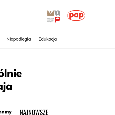
Niepodległa
Edukacja
ólnie
aja
NAJNOWSZE
inamy