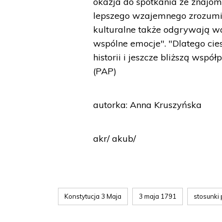
okazja do spotkania ze znajo
lepszego wzajemnego zrozumie
kulturalne także odgrywają waż
wspólne emocje". "Dlatego ci
historii i jeszcze bliższą wsp
(PAP)
autorka: Anna Kruszyńska
akr/ akub/
Konstytucja 3 Maja
3 maja 1791
stosunki 