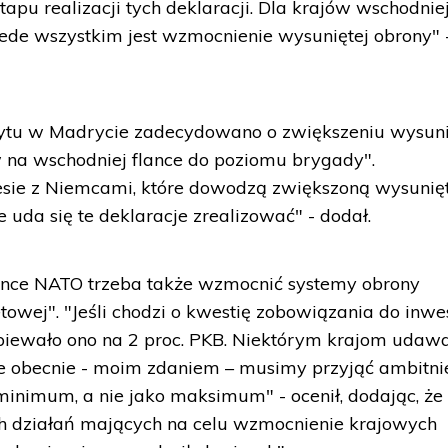
apu realizacji tych deklaracji. Dla krajów wschodnie
ede wszystkim jest wzmocnienie wysuniętej obrony" 
zytu w Madrycie zadecydowano o zwiększeniu wysuni
 na wschodniej flance do poziomu brygady".
sie z Niemcami, które dowodzą zwiększoną wysunię
 uda się te deklaracje zrealizować" - dodał.
lance NATO trzeba także wzmocnić systemy obrony
etowej". "Jeśli chodzi o kwestię zobowiązania do inwes
opiewało ono na 2 proc. PKB. Niektórym krajom udaw
 ale obecnie - moim zdaniem – musimy przyjąć ambitni
o minimum, a nie jako maksimum" - ocenił, dodając, że
h działań mających na celu wzmocnienie krajowych