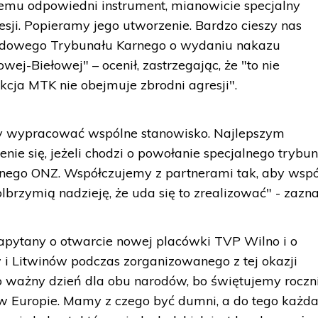
temu odpowiedni instrument, mianowicie specjalny
esji. Popieramy jego utworzenie. Bardzo cieszy nas
odowego Trybunału Karnego o wydaniu nakazu
wej-Biełowej" – ocenił, zastrzegając, że "to nie
kcja MTK nie obejmuje zbrodni agresji".
y wypracować wspólne stanowisko. Najlepszym
ie się, jeżeli chodzi o powołanie specjalnego trybu
ego ONZ. Współczujemy z partnerami tak, aby wspó
rzymią nadzieję, że uda się to zrealizować" - zazna
zapytany o otwarcie nowej placówki TVP Wilno i o
i Litwinów podczas zorganizowanego z tej okazji
o ważny dzień dla obu narodów, bo świętujemy roczn
j w Europie. Mamy z czego być dumni, a do tego każd