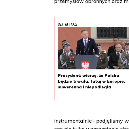
przemysłów obronnych oraz mod
CZYTAJ TAKŻE
Prezydent: wierzę, że Polska
będzie trwała, tutaj w Europie,
suwerenna i niepodległa
instrumentalnie i podjęliśmy 
one nie tylko wzmacnianie obro