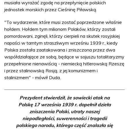
musiała wyrażać zgodę na przepłynięcie polskich
jednostek morskich przez Cieśninę Piławską.
"To wydarzenie, które musi zostać poprzedzone właśnie
hołdem. Hołdem tym milionom Polaków, którzy zostali
pomordowani, zginęli, którzy cierpieli na skutek rosyjskiej
napaści w tamtym straszliwym wrześniu 1939 r., kiedy
Polska została zaatakowana i zniszczona przez dwa
współdziałające ze sobą, będące w sojuszu totalitaryzmy
przepełnione nienawiścią - niemiecką hitlerowską Rzeszę
i przez stalinowską Rosją, z jej komunizmem i
stalinizmem" - mówił Duda.
Prezydent stwierdził, że sowiecki atak na
Polskę 17 września 1939 r. dopełnił dzieła
zniszczenia Polski, utraty naszej
niepodległości, suwerenności i tragedii
polskiego narodu, którego część znalazła się