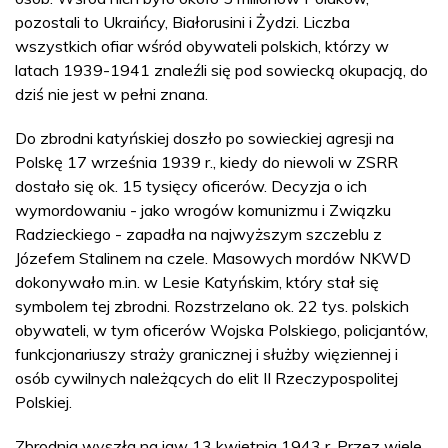
pozostali to Ukraińcy, Białorusini i Żydzi. Liczba
wszystkich ofiar wśród obywateli polskich, którzy w
latach 1939-1941 znaleźli się pod sowiecką okupacją, do
dziś nie jest w pełni znana.
Do zbrodni katyńskiej doszło po sowieckiej agresji na
Polskę 17 września 1939 r., kiedy do niewoli w ZSRR
dostało się ok. 15 tysięcy oficerów. Decyzja o ich
wymordowaniu - jako wrogów komunizmu i Związku
Radzieckiego - zapadła na najwyższym szczeblu z
Józefem Stalinem na czele. Masowych mordów NKWD
dokonywało m.in. w Lesie Katyńskim, który stał się
symbolem tej zbrodni. Rozstrzelano ok. 22 tys. polskich
obywateli, w tym oficerów Wojska Polskiego, policjantów,
funkcjonariuszy straży granicznej i służby więziennej i
osób cywilnych należących do elit II Rzeczypospolitej
Polskiej.
Zbrodnia wyszła na jaw 13 kwietnia 1943 r. Przez wiele