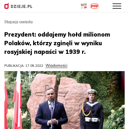
Okupacja sowiecka
Przejdź
do
Prezydent: oddajemy hołd milionom
treści
Polaków, którzy zginęli w wyniku
rosyjskiej napaści w 1939 r.
Wiadomości
PUBLIKACJA: 17.09.2022