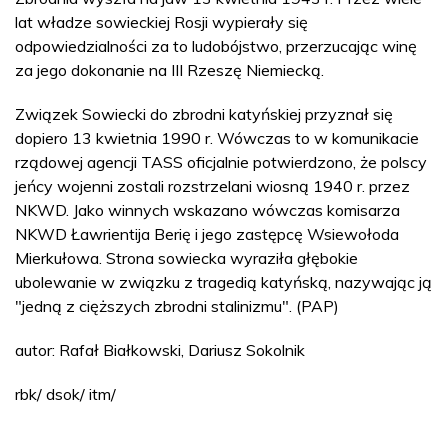
lat władze sowieckiej Rosji wypierały się
odpowiedzialności za to ludobójstwo, przerzucając winę
za jego dokonanie na III Rzeszę Niemiecką.
Związek Sowiecki do zbrodni katyńskiej przyznał się
dopiero 13 kwietnia 1990 r. Wówczas to w komunikacie
rządowej agencji TASS oficjalnie potwierdzono, że polscy
jeńcy wojenni zostali rozstrzelani wiosną 1940 r. przez
NKWD. Jako winnych wskazano wówczas komisarza
NKWD Ławrientija Berię i jego zastępcę Wsiewołoda
Mierkułowa. Strona sowiecka wyraziła głębokie
ubolewanie w związku z tragedią katyńską, nazywając ją
"jedną z cięższych zbrodni stalinizmu". (PAP)
autor: Rafał Białkowski, Dariusz Sokolnik
rbk/ dsok/ itm/