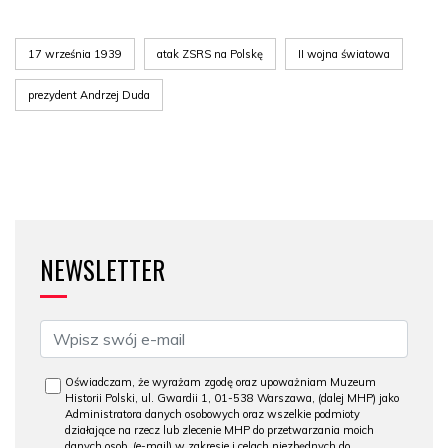
17 września 1939
atak ZSRS na Polskę
II wojna światowa
prezydent Andrzej Duda
NEWSLETTER
Oświadczam, że wyrażam zgodę oraz upoważniam Muzeum
Historii Polski, ul. Gwardii 1, 01-538 Warszawa, (dalej MHP) jako
Administratora danych osobowych oraz wszelkie podmioty
działające na rzecz lub zlecenie MHP do przetwarzania moich
danych osob. (e-mail) w zakresie i celach niezbędnych do