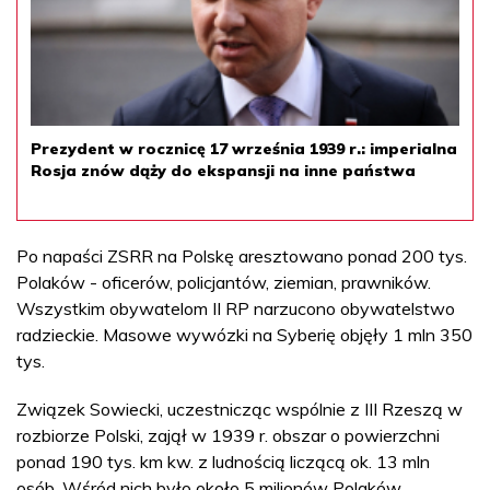
Prezydent w rocznicę 17 września 1939 r.: imperialna
Rosja znów dąży do ekspansji na inne państwa
Po napaści ZSRR na Polskę aresztowano ponad 200 tys.
Polaków - oficerów, policjantów, ziemian, prawników.
Wszystkim obywatelom II RP narzucono obywatelstwo
radzieckie. Masowe wywózki na Syberię objęły 1 mln 350
tys.
Związek Sowiecki, uczestnicząc wspólnie z III Rzeszą w
rozbiorze Polski, zajął w 1939 r. obszar o powierzchni
ponad 190 tys. km kw. z ludnością liczącą ok. 13 mln
osób. Wśród nich było około 5 milionów Polaków,