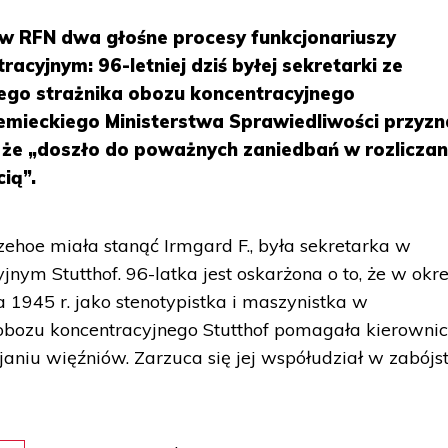
 w RFN dwa głośne procesy funkcjonariuszy
acyjnym: 96-letniej dziś byłej sekretarki ze
łego strażnika obozu koncentracyjnego
emieckiego Ministerstwa Sprawiedliwości przyzn
 że „doszło do poważnych zaniedbań w rozliczan
ią”.
ehoe miała stanąć Irmgard F., była sekretarka w
nym Stutthof. 96-latka jest oskarżona o to, że w okre
 1945 r. jako stenotypistka i maszynistka w
bozu koncentracyjnego Stutthof pomagała kierowni
niu więźniów. Zarzuca się jej współudział w zabójs