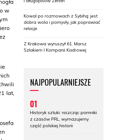
i długopisów Zenith
mogła
no w
Kowal po rozmowach z Sybihą: jest
rym
dobra wola i pomysły, jak poprawiać
iero
relacje
ez
Z Krakowa wyruszył 61. Marsz
Szlakiem I Kompanii Kadrowej
ie
nich
NAJPOPULARNIEJSZE
chwili
1 lat,
01
Historyk sztuki: niszcząc pomniki
z czasów PRL, wymazujemy
Josefa
część polskiej historii
en