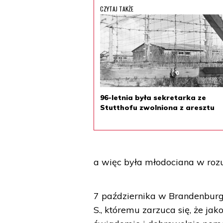
CZYTAJ TAKŻE
96-letnia była sekretarka ze
Stutthofu zwolniona z aresztu
a więc była młodociana w rozu
7 października w Brandenburg 
S., któremu zarzuca się, że j