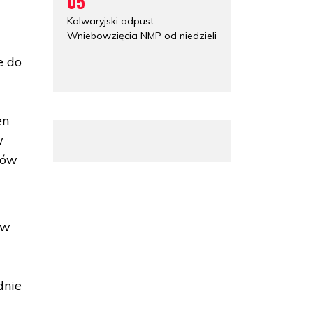
05
Kalwaryjski odpust
Wniebowzięcia NMP od niedzieli
e do
en
w
ków
 w
dnie