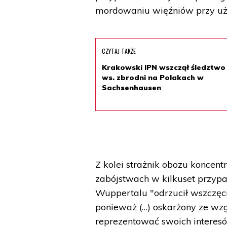
mordowaniu więźniów przy uży
CZYTAJ TAKŻE
Krakowski IPN wszczął śledztwo
ws. zbrodni na Polakach w
Sachsenhausen
Z kolei strażnik obozu koncent
zabójstwach w kilkuset przyp
Wuppertalu "odrzucił wszczę
ponieważ (…) oskarżony ze wzgl
reprezentować swoich interesó