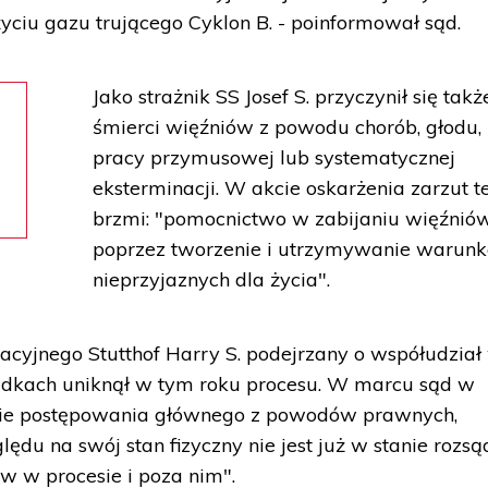
ciu gazu trującego Cyklon B. - poinformował sąd.
Jako strażnik SS Josef S. przyczynił się takż
śmierci więźniów z powodu chorób, głodu,
pracy przymusowej lub systematycznej
eksterminacji. W akcie oskarżenia zarzut t
brzmi: "pomocnictwo w zabijaniu więźnió
poprzez tworzenie i utrzymywanie warun
nieprzyjaznych dla życia".
racyjnego Stutthof Harry S. podejrzany o współudział
adkach uniknął w tym roku procesu. W marcu sąd w
cie postępowania głównego z powodów prawnych,
ędu na swój stan fizyczny nie jest już w stanie rozsą
w w procesie i poza nim".