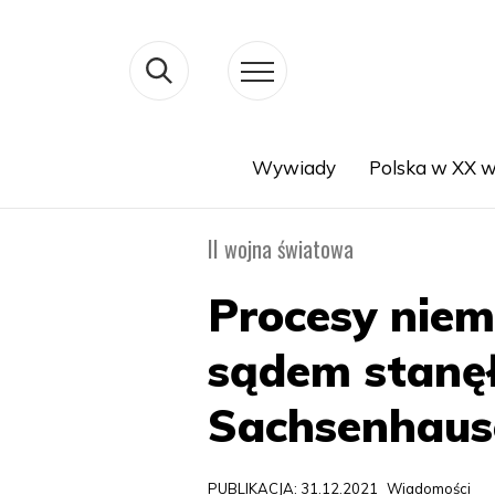
Wywiady
Polska w XX w
Search
II wojna światowa
Procesy niem
sądem stanęł
Sachsenhaus
PUBLIKACJA: 31.12.2021
Wiadomości