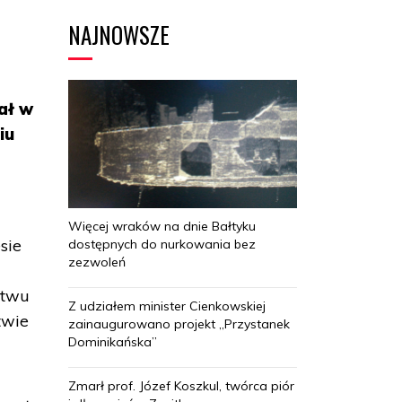
NAJNOWSZE
ał w
iu
Więcej wraków na dnie Bałtyku
sie
dostępnych do nurkowania bez
zezwoleń
ctwu
Z udziałem minister Cienkowskiej
twie
zainaugurowano projekt „Przystanek
Dominikańska”
Zmarł prof. Józef Koszkul, twórca piór