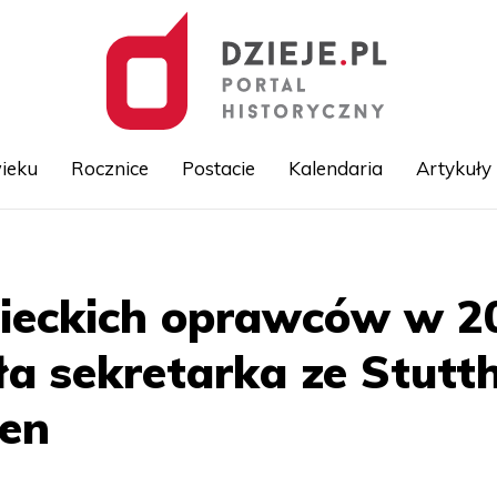
ieku
Rocznice
Postacie
Kalendaria
Artykuły
Przejdź
do
treści
ieckich oprawców w 20
a sekretarka ze Stuttho
en