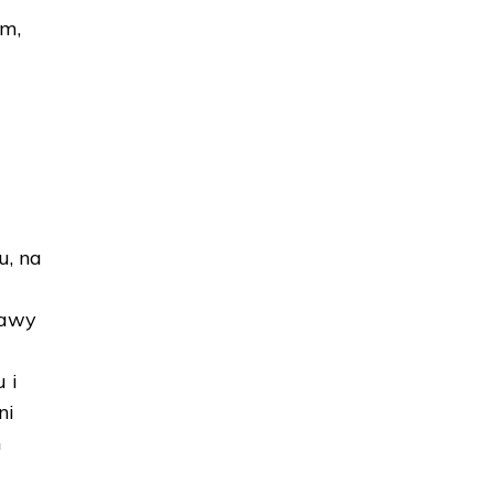
em,
u, na
rawy
 i
ni
h