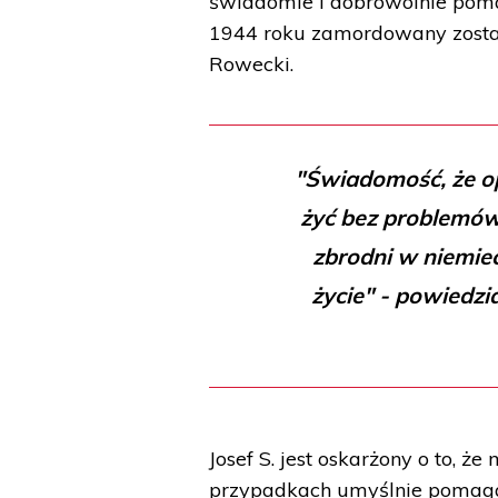
świadomie i dobrowolnie pom
1944 roku zamordowany został
Rowecki.
"Świadomość, że o
żyć bez problemów 
zbrodni w niemiec
życie" - powiedz
Josef S. jest oskarżony o to, 
przypadkach umyślnie pomagał