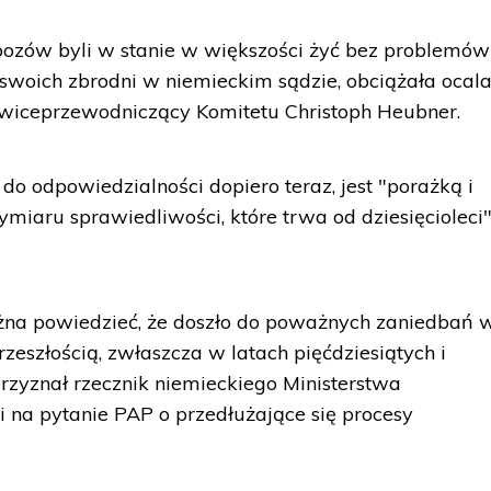
ozów byli w stanie w większości żyć bez problemów 
e swoich zbrodni w niemieckim sądzie, obciążała ocal
ł wiceprzewodniczący Komitetu Christoph Heubner.
do odpowiedzialności dopiero teraz, jest "porażką i
iaru sprawiedliwości, które trwa od dziesięcioleci"
ożna powiedzieć, że doszło do poważnych zaniedbań 
rzeszłością, zwłaszcza w latach pięćdziesiątych i
przyznał rzecznik niemieckiego Ministerstwa
 na pytanie PAP o przedłużające się procesy