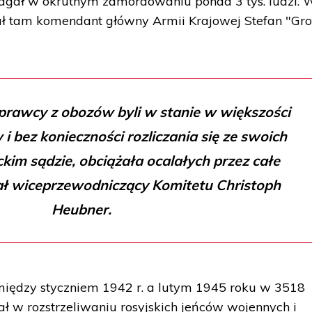
agał w okrutnym zamordowaniu ponad 3 tys. ludzi. 
 tam komendant główny Armii Krajowej Stefan "Gro
prawcy z obozów byli w stanie w większości
i bez konieczności rozliczania się ze swoich
kim sądzie, obciążała ocalałych przez całe
iał wiceprzewodniczący Komitetu Christoph
Heubner.
że między styczniem 1942 r. a lutym 1945 roku w 3518
 w rozstrzeliwaniu rosyjskich jeńców wojennych i