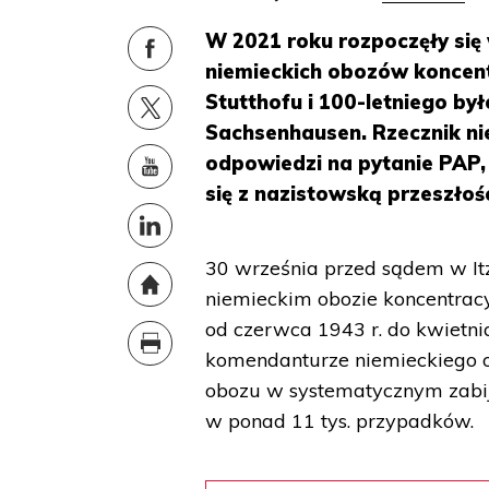
W 2021 roku rozpoczęły się
niemieckich obozów koncentr
Stutthofu i 100-letniego by
Sachsenhausen. Rzecznik ni
odpowiedzi na pytanie PAP,
się z nazistowską przeszłośc
30 września przed sądem w Itz
niemieckim obozie koncentracyj
od czerwca 1943 r. do kwietnia
komendanturze niemieckiego o
obozu w systematycznym zabija
w ponad 11 tys. przypadków.