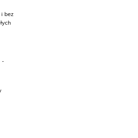
i bez
ałych
 -
w