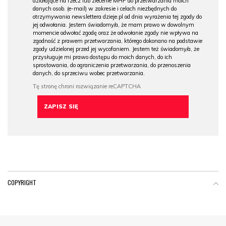
działające na rzecz lub zlecenie MHP do przetwarzania moich
danych osob. (e-mail) w zakresie i celach niezbędnych do
otrzymywania newslettera dzieje.pl od dnia wyrażenia tej zgody do
jej odwołania. Jestem świadomy/a, że mam prawo w dowolnym
momencie odwołać zgodę oraz że odwołanie zgody nie wpływa na
zgodność z prawem przetwarzania, którego dokonano na podstawie
zgody udzielonej przed jej wycofaniem. Jestem też świadomy/a, że
przysługuje mi prawo dostępu do moich danych, do ich
sprostowania, do ograniczenia przetwarzania, do przenoszenia
danych, do sprzeciwu wobec przetwarzania.
COPYRIGHT