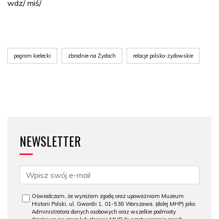
wdz/ miś/
pogrom kielecki
zbrodnie na Żydach
relacje polsko-żydowskie
NEWSLETTER
Oświadczam, że wyrażam zgodę oraz upoważniam Muzeum
Historii Polski, ul. Gwardii 1, 01-538 Warszawa, (dalej MHP) jako
Administratora danych osobowych oraz wszelkie podmioty