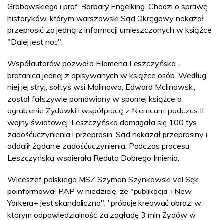
Grabowskiego i prof. Barbary Engelking. Chodzi o sprawę
historyków, którym warszawski Sąd Okręgowy nakazał
przeprosić za jedną z informacji umieszczonych w książce
"Dalej jest noc".
Współautorów pozwała Filomena Leszczyńska -
bratanica jednej z opisywanych w książce osób. Według
niej jej stryj, sołtys wsi Malinowo, Edward Malinowski,
został fałszywie pomówiony w spornej książce o
ograbienie Żydówki i współpracę z Niemcami podczas II
wojny światowej. Leszczyńska domagała się 100 tys.
zadośćuczynienia i przeprosin. Sąd nakazał przeprosiny i
oddalił żądanie zadośćuczynienia. Podczas procesu
Leszczyńską wspierała Reduta Dobrego Imienia.
Wiceszef polskiego MSZ Szymon Szynkowski vel Sęk
poinformował PAP w niedzielę, że "publikacja +New
Yorkera+ jest skandaliczna", "próbuje kreować obraz, w
którym odpowiedzialność za zagładę 3 mln Żydów w