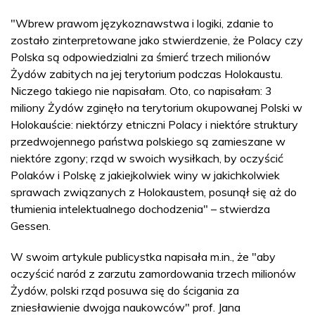
"Wbrew prawom językoznawstwa i logiki, zdanie to
zostało zinterpretowane jako stwierdzenie, że Polacy czy
Polska są odpowiedzialni za śmierć trzech milionów
Żydów zabitych na jej terytorium podczas Holokaustu.
Niczego takiego nie napisałam. Oto, co napisałam: 3
miliony Żydów zginęło na terytorium okupowanej Polski w
Holokauście: niektórzy etniczni Polacy i niektóre struktury
przedwojennego państwa polskiego są zamieszane w
niektóre zgony; rząd w swoich wysiłkach, by oczyścić
Polaków i Polskę z jakiejkolwiek winy w jakichkolwiek
sprawach związanych z Holokaustem, posunął się aż do
tłumienia intelektualnego dochodzenia" – stwierdza
Gessen.
W swoim artykule publicystka napisała m.in., że "aby
oczyścić naród z zarzutu zamordowania trzech milionów
Żydów, polski rząd posuwa się do ścigania za
zniesławienie dwojga naukowców" prof. Jana