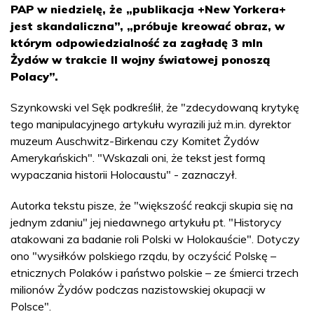
PAP w niedzielę, że „publikacja +New Yorkera+
jest skandaliczna”, „próbuje kreować obraz, w
którym odpowiedzialność za zagładę 3 mln
Żydów w trakcie II wojny światowej ponoszą
Polacy”.
Szynkowski vel Sęk podkreślił, że "zdecydowaną krytykę
tego manipulacyjnego artykułu wyrazili już m.in. dyrektor
muzeum Auschwitz-Birkenau czy Komitet Żydów
Amerykańskich". "Wskazali oni, że tekst jest formą
wypaczania historii Holocaustu" - zaznaczył.
Autorka tekstu pisze, że "większość reakcji skupia się na
jednym zdaniu" jej niedawnego artykułu pt. "Historycy
atakowani za badanie roli Polski w Holokauście". Dotyczy
ono "wysiłków polskiego rządu, by oczyścić Polskę –
etnicznych Polaków i państwo polskie – ze śmierci trzech
milionów Żydów podczas nazistowskiej okupacji w
Polsce".