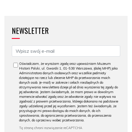
NEWSLETTER
Oświadczam, że wyrażam zgodę oraz upoważniam Muzeum
Historii Polski, ul. Gwardii 1, 01-538 Warszawa, (dalej MHP) jako
Administratora danych osobowych oraz wszelkie podmioty
działające na rzecz lub zlecenie MHP do przetwarzania moich
danych osob. (e-mail) w zakresie i celach niezbędnych do
otrzymywania newslettera dzieje.pl od dnia wyrażenia tej zgody do
jej odwołania. Jestem świadomy/a, że mam prawo w dowolnym
momencie odwołać zgodę oraz że odwołanie zgody nie wpływa na
zgodność z prawem przetwarzania, którego dokonano na podstawie
zgody udzielonej przed jej wycofaniem. Jestem też świadomy/a, że
przysługuje mi prawo dostępu do moich danych, do ich
sprostowania, do ograniczenia przetwarzania, do przenoszenia
danych, do sprzeciwu wobec przetwarzania.