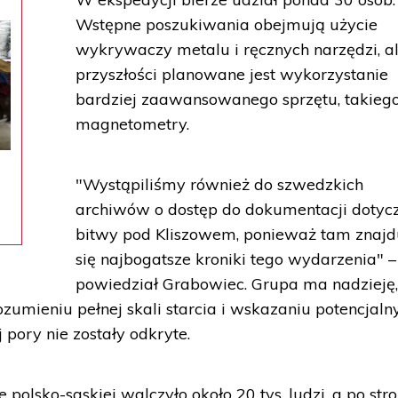
Wstępne poszukiwania obejmują użycie
wykrywaczy metalu i ręcznych narzędzi, a
przyszłości planowane jest wykorzystanie
bardziej zaawansowanego sprzętu, takiego
magnetometry.
"Wystąpiliśmy również do szwedzkich
archiwów o dostęp do dokumentacji dotyc
bitwy pod Kliszowem, ponieważ tam znajd
się najbogatsze kroniki tego wydarzenia" –
powiedział Grabowiec. Grupa ma nadzieję,
umieniu pełnej skali starcia i wskazaniu potencjaln
 pory nie zostały odkryte.
 polsko-saskiej walczyło około 20 tys. ludzi, a po stro