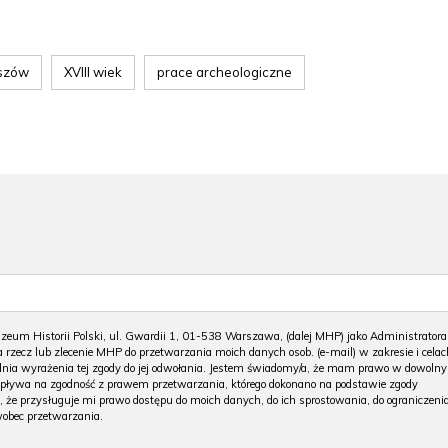
iszów
XVIII wiek
prace archeologiczne
m Historii Polski, ul. Gwardii 1, 01-538 Warszawa, (dalej MHP) jako Administratora
 rzecz lub zlecenie MHP do przetwarzania moich danych osob. (e-mail) w zakresie i celac
 dnia wyrażenia tej zgody do jej odwołania. Jestem świadomy/a, że mam prawo w dowoln
wpływa na zgodność z prawem przetwarzania, którego dokonano na podstawie zgody
, że przysługuje mi prawo dostępu do moich danych, do ich sprostowania, do ograniczeni
wobec przetwarzania.