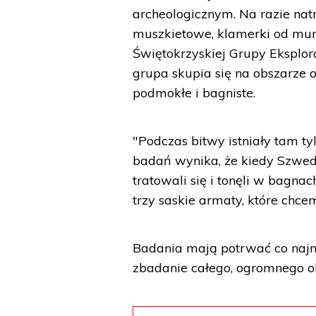
archeologicznym. Na razie natr
muszkietowe, klamerki od mun
Świętokrzyskiej Grupy Eksplor
grupa skupia się na obszarze 
podmokłe i bagniste.
"Podczas bitwy istniały tam ty
badań wynika, że kiedy Szwedz
tratowali się i tonęli w bagna
trzy saskie armaty, które chce
Badania mają potrwać co najmni
zbadanie całego, ogromnego ob