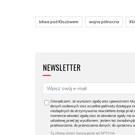
bitwa pod Kliszowem
wojna północna
Kl
NEWSLETTER
Oświadczam, że wyrażam zgodę oraz upoważniam Muzeu
danych osobowych oraz wszelkie podmioty działające na
niezbędnych do otrzymywania newslettera dzieje.pl od
momencie odwołać zgodę oraz że odwołanie zgody nie 
udzielonej przed jej wycofaniem. Jestem też świadomy/a
przetwarzania, do przenoszenia danych, do sprzeciwu 