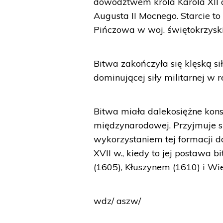
dowództwem króla Karola XII 
Augusta II Mocnego. Starcie to
Pińczowa w woj. świętokrzysk
Bitwa zakończyła się klęską si
dominującej siły militarnej w r
Bitwa miała dalekosiężne konse
międzynarodowej. Przyjmuje si
wykorzystaniem tej formacji d
XVII w., kiedy to jej postawa
(1605), Kłuszynem (1610) i Wi
wdz/ aszw/