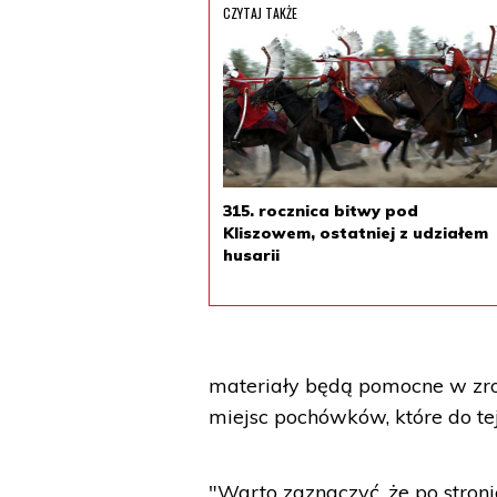
CZYTAJ TAKŻE
315. rocznica bitwy pod
Kliszowem, ostatniej z udziałem
husarii
materiały będą pomocne w zroz
miejsc pochówków, które do tej
"Warto zaznaczyć, że po stronie