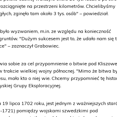
rozciągnięte na przestrzeni kilometrów. Chcielibyśmy
łych, zginęło tam około 3 tys. osób" – powiedział.
 było wyzwaniem, m.in. ze względu na konieczność
gruntów. "Dużym sukcesem jest to, że udało nam się 
ce" – zaznaczył Grabowiec.
ia sobie za cel przypomnienie o bitwie pod Kliszow
w trakcie wielkiej wojny północnej. "Mimo że bitwa b
su, mało kto o niej wie. Chcemy przypomnieć tę histor
skiej Grupy Eksploracyjnej.
 19 lipca 1702 roku, jest jednym z ważniejszych star
00-1721) pomiędzy wojskami szwedzkimi pod