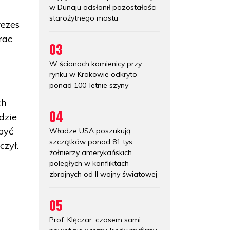
w Dunaju odsłonił pozostałości
starożytnego mostu
rezes
rac
03
W ścianach kamienicy przy
rynku w Krakowie odkryto
ponad 100-letnie szyny
ch
04
dzie
 być
Władze USA poszukują
szczątków ponad 81 tys.
czył.
żołnierzy amerykańskich
poległych w konfliktach
zbrojnych od II wojny światowej
05
Prof. Klęczar: czasem sami