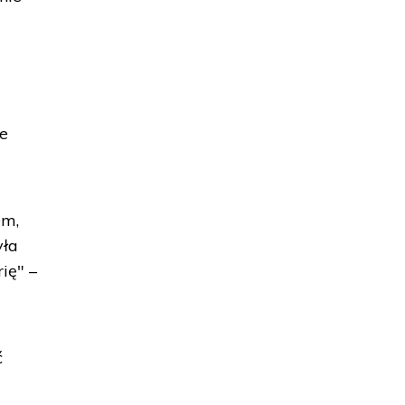
te
em,
yła
ię" –
ć