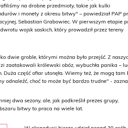
afiliśmy na drobne przedmioty, takie jak kulki
durów i monety z okresu bitwy" – powiedział PAP p
acyjnej, Sebastian Grabowiec. W pierwszym etapie p
odwrotu wojsk saskich, który prowadził przez tereny
lko dwie groble, którymi można było przejść. Z naszy
i zaatakowali królewski obóz, wybuchła panika – lu
ch. Duża część ofiar utonęła. Wiemy też, że mogą tam
my odnaleźć, choć to może być bardzo trudne" - zazna
ej dwa sezony, ale, jak podkreślił prezes grupy,
szaru bitwy to praca na wiele lat.
W ekspedycji bierze udział ponad 30 osób.