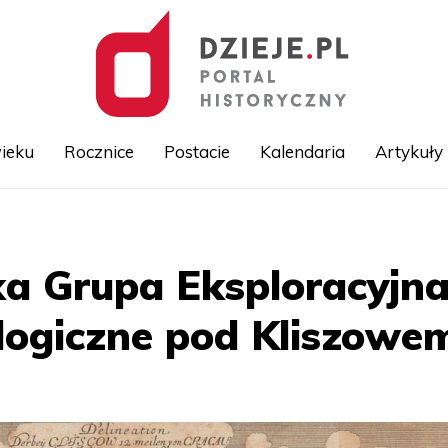
ieku
Rocznice
Postacie
Kalendaria
Artykuły
Przejdź
do
treści
a Grupa Eksploracyjna
logiczne pod Kliszowe