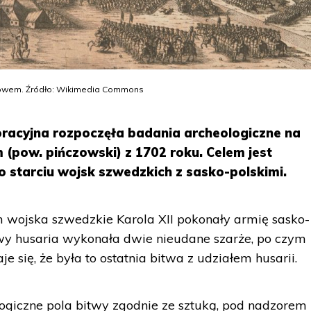
szowem. Źródło: Wikimedia Commons
racyjna rozpoczęła badania archeologiczne na
 (pow. pińczowski) z 1702 roku. Celem jest
o starciu wojsk szwedzkich z sasko-polskimi.
m wojska szwedzkie Karola XII pokonały armię sasko-
twy husaria wykonała dwie nieudane szarże, po czym
je się, że była to ostatnia bitwa z udziałem husarii.
giczne pola bitwy zgodnie ze sztuką, pod nadzorem