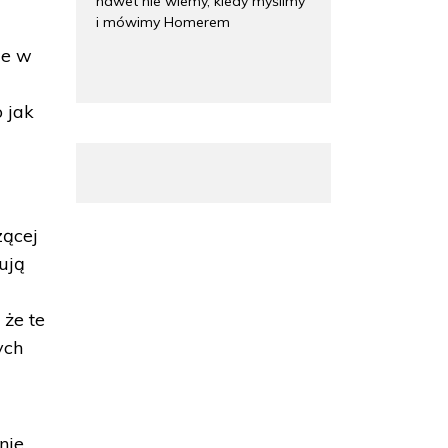
nawet nie wiemy, kiedy myślimy
i mówimy Homerem
le w
 jak
zącej
ują
 że te
ych
nie