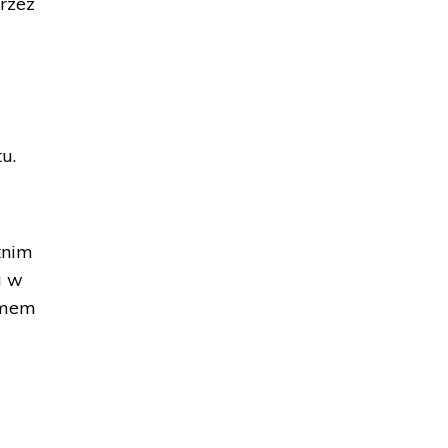
rzez
u.
tnim
a w
olmem