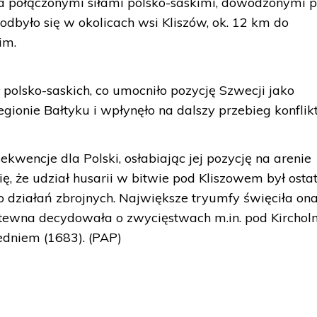
a połączonymi siłami polsko-saskimi, dowodzonymi p
 odbyło się w okolicach wsi Kliszów, ok. 12 km do
im.
ł polsko-saskich, co umocniło pozycję Szwecji jako
egionie Bałtyku i wpłynęło na dalszy przebieg konflikt
kwencje dla Polski, osłabiając jej pozycję na arenie
ę, że udział husarii w bitwie pod Kliszowem był osta
o działań zbrojnych. Największe tryumfy święciła on
 bitewna decydowała o zwycięstwach m.in. pod Kirch
edniem (1683). (PAP)