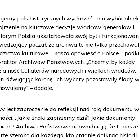
jemy puls historycznych wydarzeń. Ten wybór obie
ojrzenie na kluczowe decyzje władców, generałów i
 którym Polska ukształtowała swój byt i funkcjonowa
iedzający poczuł, że archiwa to nie tylko przechowa
dzictwo kulturowe – nasza opowieść o Polsce – podk
Dyrektor Archiwów Państwowych. „Chcemy, by każdy
ialność bohaterów narodowych i wielkich władców,
 sen, dźwigając koronę. Ich wybory pozostawiły ślady 
chowujemy” – dodaje.
y jest zaproszenie do refleksji nad rolą dokumentu 
mości. „Jakie znaki zapiszemy dziś? Jakie dokumenty
niom? Archiwa Państwowe udowadniają, że to nasze
e szeroko dla każdego, kto pragnie dotknąć historii 