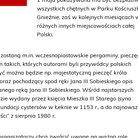
wszystkich chętnych w Parku Kościusz
Gnieźnie, zaś w kolejnych miesiącach 
różnych innych miejscowościach całej
Polski.
ostaną m.in. wczesnopiastowskie pergaminy, pieczęc
ym takich, których autorami byli przywódcy polskich
ć można będzie np. majestatyczną pieczęć króla
oraz pochodzący spod ręki Jana III Sobieskiego opis
anego ręką Jana III Sobieskiego. Wśród najstarszych
e wydany przez księcia Mieszka III Starego (syna
undacji cystersów w Łeknie w 1153 r., a do najnows
ści” z sierpnia 1980 r.
organizatorzy chcą zwrócić uwagę na ważną rolę