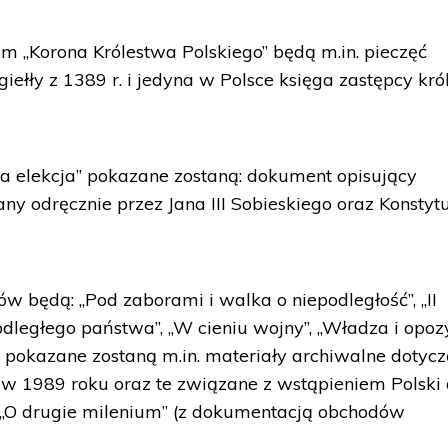
m „Korona Królestwa Polskiego” będą m.in. pieczęć
łły z 1389 r. i jedyna w Polsce księga zastępcy kró
elekcja” pokazane zostaną: dokument opisujący
any odręcznie przez Jana III Sobieskiego oraz Konstyt
w będą: „Pod zaborami i walka o niepodległość”, „II
dległego państwa”, „W cieniu wojny”, „Władza i opoz
j pokazane zostaną m.in. materiały archiwalne dotyc
 1989 roku oraz te związane z wstąpieniem Polski
z „O drugie milenium” (z dokumentacją obchodów