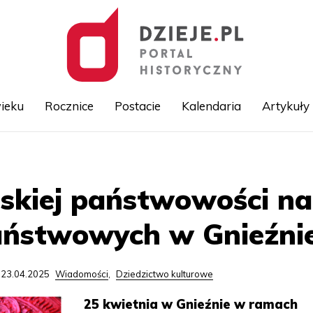
ieku
Rocznice
Postacie
Kalendaria
Artykuły
Przejdź
do
treści
olskiej państwowości n
ństwowych w Gnieźni
 23.04.2025
Wiadomości
,
Dziedzictwo kulturowe
25 kwietnia w Gnieźnie w ramach