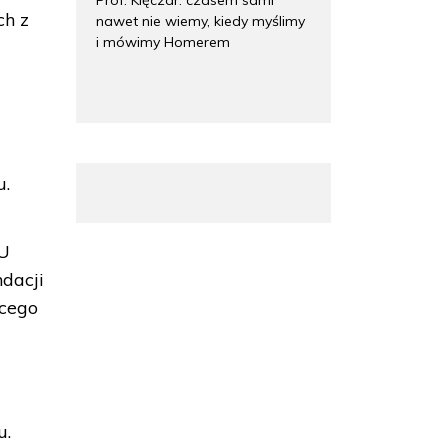
ch z
nawet nie wiemy, kiedy myślimy
i mówimy Homerem
u.
„U
dacji
ącego
u.