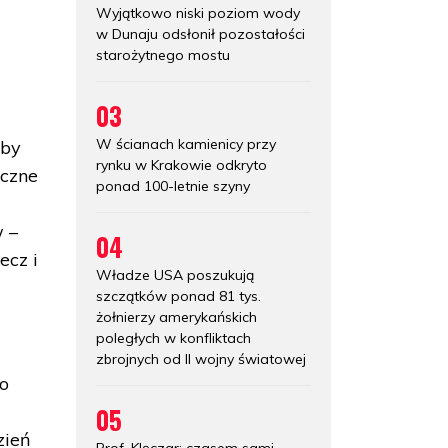
Wyjątkowo niski poziom wody
w Dunaju odsłonił pozostałości
starożytnego mostu
03
W ścianach kamienicy przy
rby
rynku w Krakowie odkryto
eczne
ponad 100-letnie szyny
w –
04
ecz i
Władze USA poszukują
szczątków ponad 81 tys.
żołnierzy amerykańskich
poległych w konfliktach
zbrojnych od II wojny światowej
o
05
zień
Prof. Klęczar: czasem sami