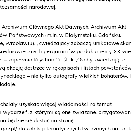
tożsamości narodowej.
w Archiwum Głównego Akt Dawnych, Archiwum Akt
ów Państwowych (m.in. w Białymstoku, Gdańsku,
e, Wrocławiu). „Zwiedzający zobaczą unikatowe ska
d średniowiecznych pergaminów po dokumenty XX wi
” – zapewnia Krystian Cieślak. „Osoby zwiedzające
 okazję dostrzec w rękopisach i listach powstańcó
yneckiego – nie tylko autografy wielkich bohaterów, l
dodaje.
 chciały uzyskać więcej wiadomości na temat
 wydarzeń, z którymi są one związane, przygotowan
a będzie się dostać na stronę
gov.pl/, do kolekcji tematycznych tworzonych na co d