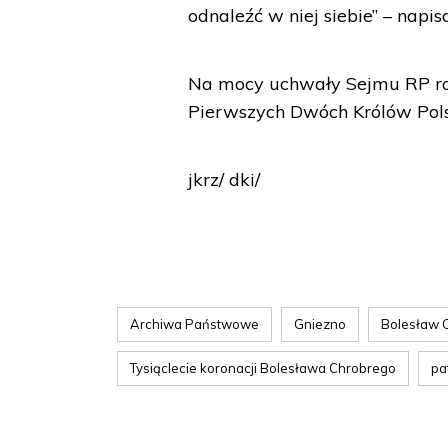
odnaleźć w niej siebie” – napis
Na mocy uchwały Sejmu RP ro
Pierwszych Dwóch Królów Pols
jkrz/ dki/
Archiwa Państwowe
Gniezno
Bolesław 
Tysiąclecie koronacji Bolesława Chrobrego
pa