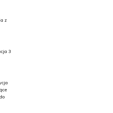
la z
ucja 3
ycja
zące
 do