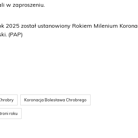
ali w zaproszeniu.
k 2025 został ustanowiony Rokiem Milenium Koronac
ki. (PAP)
Chrobry
Koronacja Bolesława Chrobrego
troni roku