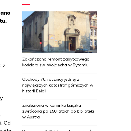
wano
tu.
Zakończono remont zabytkowego
k z
kościoła św. Wojciecha w Bytomiu
Obchody 70. rocznicy jednej z
największych katastrof górniczych w
–
historii Belgii
y.
Znaleziona w kominku książka
zwrócona po 150 latach do biblioteki
”
w Australii
i. Od
e dla