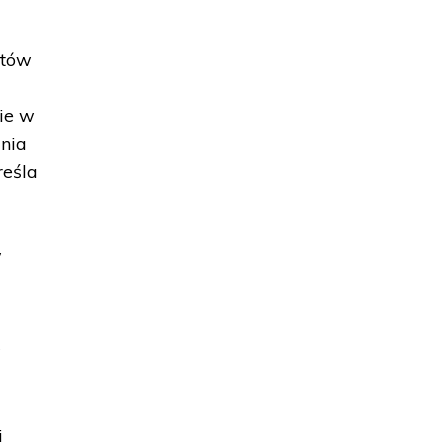
któw
nie w
lnia
reśla
w
w
i