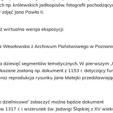
h np. królewskich jadłospisów, fotografii pochodzący
 zdjęć Jana Pawła II.
 wirtualna wersja ekspozycji.
ulia Wesołowska z Archiwum Państwowego w Poznani
na dziesięć segmentów tematycznych. W pierwszym 
kazane zostaną np. dokument z 1153 r. dotyczący fun
oraz reprodukcja rysunku Jana Matejki przedstawiaj
e dzielnicowe” zobaczyć można będzie dokument
w 1317 r. i wizerunek św. Jadwigi Śląskiej z XV wiek