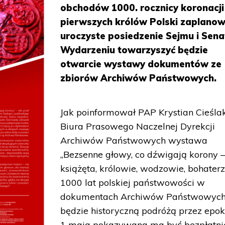
obchodów 1000. rocznicy koronacji
pierwszych królów Polski zaplano
uroczyste posiedzenie Sejmu i Sena
Wydarzeniu towarzyszyć będzie
otwarcie wystawy dokumentów ze
zbiorów Archiwów Państwowych.
Jak poinformował PAP Krystian Cieśla
Biura Prasowego Naczelnej Dyrekcji
Archiwów Państwowych wystawa
„Bezsenne głowy, co dźwigają korony 
książęta, królowie, wodzowie, bohaterz
1000 lat polskiej państwowości w
dokumentach Archiwów Państwowych
będzie historyczną podróżą przez epok
1 maja pokazywana ma być bezpłatni