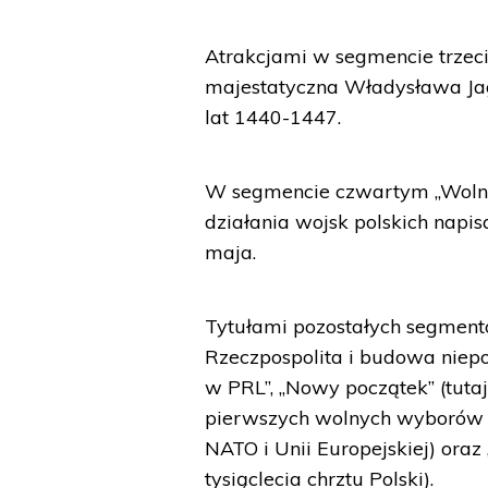
Atrakcjami w segmencie trzeci
majestatyczna Władysława Jagie
lat 1440-1447.
W segmencie czwartym „Wolna 
działania wojsk polskich napis
maja.
Tytułami pozostałych segmentó
Rzeczpospolita i budowa niepo
w PRL”, „Nowy początek” (tuta
pierwszych wolnych wyborów w
NATO i Unii Europejskiej) ora
tysiąclecia chrztu Polski).