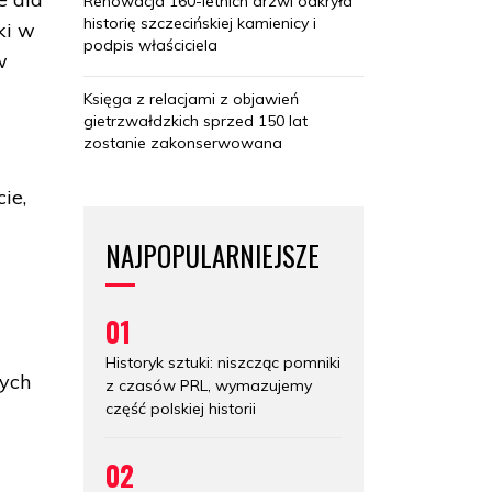
Renowacja 160-letnich drzwi odkryła
historię szczecińskiej kamienicy i
ki w
podpis właściciela
w
Księga z relacjami z objawień
gietrzwałdzkich sprzed 150 lat
zostanie zakonserwowana
ie,
NAJPOPULARNIEJSZE
01
Historyk sztuki: niszcząc pomniki
zych
z czasów PRL, wymazujemy
część polskiej historii
02