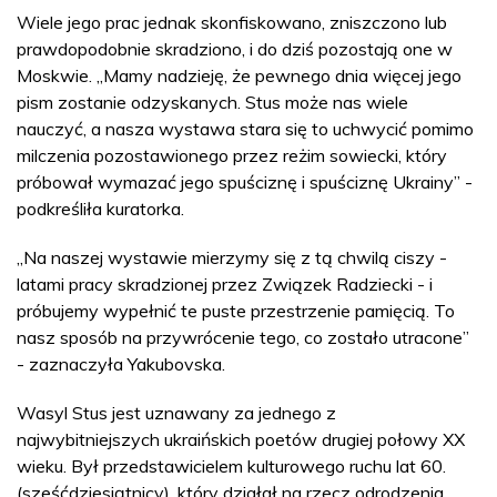
Wiele jego prac jednak skonfiskowano, zniszczono lub
prawdopodobnie skradziono, i do dziś pozostają one w
Moskwie. „Mamy nadzieję, że pewnego dnia więcej jego
pism zostanie odzyskanych. Stus może nas wiele
nauczyć, a nasza wystawa stara się to uchwycić pomimo
milczenia pozostawionego przez reżim sowiecki, który
próbował wymazać jego spuściznę i spuściznę Ukrainy” -
podkreśliła kuratorka.
„Na naszej wystawie mierzymy się z tą chwilą ciszy -
latami pracy skradzionej przez Związek Radziecki - i
próbujemy wypełnić te puste przestrzenie pamięcią. To
nasz sposób na przywrócenie tego, co zostało utracone”
- zaznaczyła Yakubovska.
Wasyl Stus jest uznawany za jednego z
najwybitniejszych ukraińskich poetów drugiej połowy XX
wieku. Był przedstawicielem kulturowego ruchu lat 60.
(sześćdziesiątnicy), który działał na rzecz odrodzenia