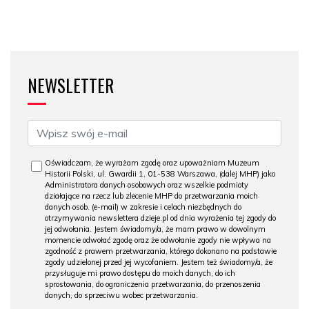
NEWSLETTER
Oświadczam, że wyrażam zgodę oraz upoważniam Muzeum
Historii Polski, ul. Gwardii 1, 01-538 Warszawa, (dalej MHP) jako
Administratora danych osobowych oraz wszelkie podmioty
działające na rzecz lub zlecenie MHP do przetwarzania moich
danych osob. (e-mail) w zakresie i celach niezbędnych do
otrzymywania newslettera dzieje.pl od dnia wyrażenia tej zgody do
jej odwołania. Jestem świadomy/a, że mam prawo w dowolnym
momencie odwołać zgodę oraz że odwołanie zgody nie wpływa na
zgodność z prawem przetwarzania, którego dokonano na podstawie
zgody udzielonej przed jej wycofaniem. Jestem też świadomy/a, że
przysługuje mi prawo dostępu do moich danych, do ich
sprostowania, do ograniczenia przetwarzania, do przenoszenia
danych, do sprzeciwu wobec przetwarzania.