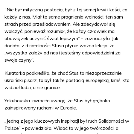
"Nie był mityczną postacią; był z tej samej krwi i kości, co
każdy z nas. Miał te same pragnienia wolności, ten sam
strach przed prześladowaniem. Ale zdecydował się
walczyć, ponieważ rozumiał, że każdy człowiek ma
obowiązek uczynić świat lepszym” - zaznaczyła. Jak
dodała, z działalności Stusa płynie ważna lekcja: że
„wszystko zależy od nas i jesteśmy odpowiedzialni za
swoje czyny”.
Kuratorka podkreśliła, że choć Stus to niezaprzeczalnie
ukraiński pisarz, to był także postacią europejską, kimś, kto
widział ludzi, a nie granice.
Yakubovska zwróciła uwagę, że Stus był głęboko
zainspirowany ruchami w Europie.
„Jedną z jego kluczowych inspiracji był ruch Solidarności w
Polsce” - powiedziała. Widać to w jego twórczości, a