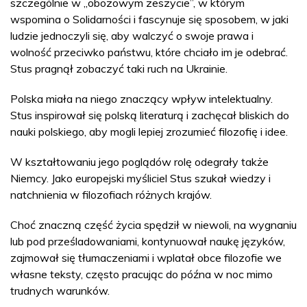
szczególnie w „obozowym zeszycie”, w którym
wspomina o Solidarności i fascynuje się sposobem, w jaki
ludzie jednoczyli się, aby walczyć o swoje prawa i
wolność przeciwko państwu, które chciało im je odebrać.
Stus pragnął zobaczyć taki ruch na Ukrainie.
Polska miała na niego znaczący wpływ intelektualny.
Stus inspirował się polską literaturą i zachęcał bliskich do
nauki polskiego, aby mogli lepiej zrozumieć filozofię i idee.
W kształtowaniu jego poglądów rolę odegrały także
Niemcy. Jako europejski myśliciel Stus szukał wiedzy i
natchnienia w filozofiach różnych krajów.
Choć znaczną część życia spędził w niewoli, na wygnaniu
lub pod prześladowaniami, kontynuował naukę języków,
zajmował się tłumaczeniami i wplatał obce filozofie we
własne teksty, często pracując do późna w noc mimo
trudnych warunków.