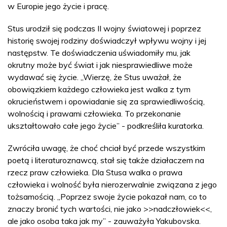
w Europie jego życie i pracę.
Stus urodził się podczas II wojny światowej i poprzez
historię swojej rodziny doświadczył wpływu wojny i jej
następstw. Te doświadczenia uświadomiły mu, jak
okrutny może być świat i jak niesprawiedliwe może
wydawać się życie. „Wierzę, że Stus uważał, że
obowiązkiem każdego człowieka jest walka z tym
okrucieństwem i opowiadanie się za sprawiedliwością,
wolnością i prawami człowieka. To przekonanie
ukształtowało całe jego życie” - podkreśliła kuratorka.
Zwróciła uwagę, że choć chciał być przede wszystkim
poetą i literaturoznawcą, stał się także działaczem na
rzecz praw człowieka. Dla Stusa walka o prawa
człowieka i wolność była nierozerwalnie związana z jego
tożsamością. „Poprzez swoje życie pokazał nam, co to
znaczy bronić tych wartości, nie jako >>nadczłowiek<<,
ale jako osoba taka jak my” - zauważyła Yakubovska.