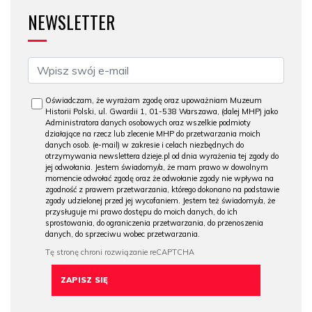
NEWSLETTER
Oświadczam, że wyrażam zgodę oraz upoważniam Muzeum
Historii Polski, ul. Gwardii 1, 01-538 Warszawa, (dalej MHP) jako
Administratora danych osobowych oraz wszelkie podmioty
działające na rzecz lub zlecenie MHP do przetwarzania moich
danych osob. (e-mail) w zakresie i celach niezbędnych do
otrzymywania newslettera dzieje.pl od dnia wyrażenia tej zgody do
jej odwołania. Jestem świadomy/a, że mam prawo w dowolnym
momencie odwołać zgodę oraz że odwołanie zgody nie wpływa na
zgodność z prawem przetwarzania, którego dokonano na podstawie
zgody udzielonej przed jej wycofaniem. Jestem też świadomy/a, że
przysługuje mi prawo dostępu do moich danych, do ich
sprostowania, do ograniczenia przetwarzania, do przenoszenia
danych, do sprzeciwu wobec przetwarzania.