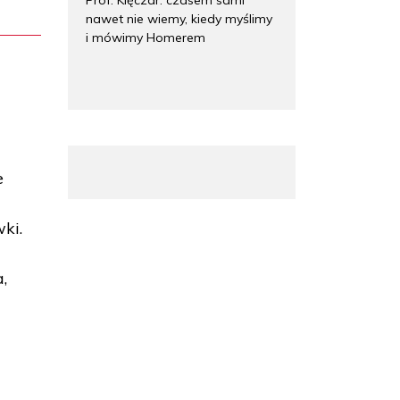
nawet nie wiemy, kiedy myślimy
i mówimy Homerem
i
e
ki.
a,