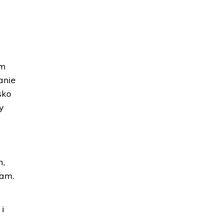
em
anie
sko
y
m,
am.
 i