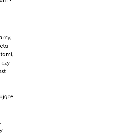
arny,
leta
tami,
 czy
est
ujące
.
y