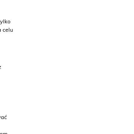
ylko
a celu
z
wać
tem -