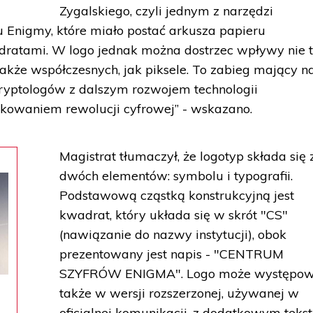
Zygalskiego, czyli jednym z narzędzi
 Enigmy, które miało postać arkusza papieru
ratami. W logo jednak można dostrzec wpływy nie t
akże współczesnych, jak piksele. To zabieg mający n
ryptologów z dalszym rozwojem technologii
owaniem rewolucji cyfrowej” - wskazano.
Magistrat tłumaczył, że logotyp składa się 
dwóch elementów: symbolu i typografii.
Podstawową cząstką konstrukcyjną jest
kwadrat, który układa się w skrót "CS"
(nawiązanie do nazwy instytucji), obok
prezentowany jest napis - "CENTRUM
SZYFRÓW ENIGMA". Logo może występo
także w wersji rozszerzonej, używanej w
oficjalnej komunikacji, z dodatkowym teks