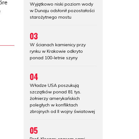
óre
Wyjątkowo niski poziom wody
e
w Dunaju odsłonił pozostałości
starożytnego mostu
03
W ścianach kamienicy przy
rynku w Krakowie odkryto
ponad 100-letnie szyny
04
Władze USA poszukują
szczątków ponad 81 tys.
żołnierzy amerykańskich
poległych w konfliktach
zbrojnych od II wojny światowej
05
Prof. Klęczar: czasem sami