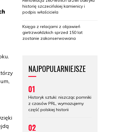
Renowacja 160-letnich drzwi odkryła
historię szczecińskiej kamienicy i
ch
podpis właściciela
Księga z relacjami z objawień
gietrzwałdzkich sprzed 150 lat
zostanie zakonserwowana
oku.
NAJPOPULARNIEJSZE
tórzy
eum,
01
Historyk sztuki: niszcząc pomniki
z czasów PRL, wymazujemy
część polskiej historii
zięki
02
ejdą