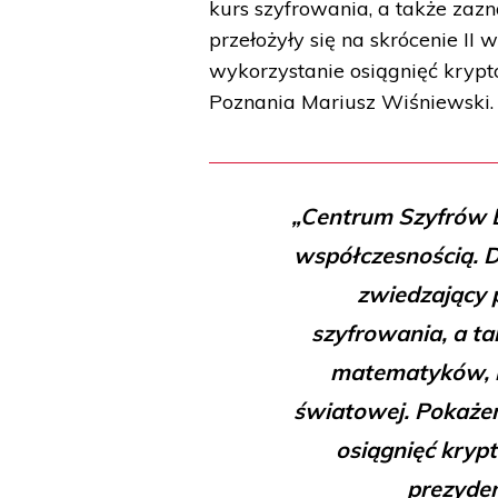
kurs szyfrowania, a także zaz
przełożyły się na skrócenie II
wykorzystanie osiągnięć krypto
Poznania Mariusz Wiśniewski.
„Centrum Szyfrów E
współczesnością. D
zwiedzający p
szyfrowania, a ta
matematyków, kt
światowej. Pokażem
osiągnięć krypt
prezyden