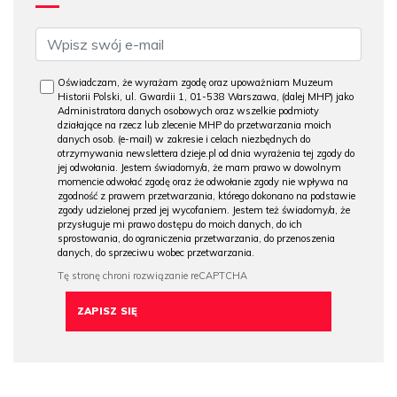
Oświadczam, że wyrażam zgodę oraz upoważniam Muzeum
Historii Polski, ul. Gwardii 1, 01-538 Warszawa, (dalej MHP) jako
Administratora danych osobowych oraz wszelkie podmioty
działające na rzecz lub zlecenie MHP do przetwarzania moich
danych osob. (e-mail) w zakresie i celach niezbędnych do
otrzymywania newslettera dzieje.pl od dnia wyrażenia tej zgody do
jej odwołania. Jestem świadomy/a, że mam prawo w dowolnym
momencie odwołać zgodę oraz że odwołanie zgody nie wpływa na
zgodność z prawem przetwarzania, którego dokonano na podstawie
zgody udzielonej przed jej wycofaniem. Jestem też świadomy/a, że
przysługuje mi prawo dostępu do moich danych, do ich
sprostowania, do ograniczenia przetwarzania, do przenoszenia
danych, do sprzeciwu wobec przetwarzania.