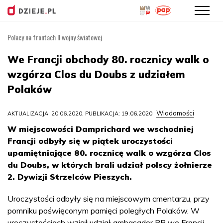
Polacy na frontach II wojny światowej
Przejdź
do
We Francji obchody 80. rocznicy walk o
treści
wzgórza Clos du Doubs z udziałem
Polaków
Wiadomości
AKTUALIZACJA: 20.06.2020, PUBLIKACJA: 19.06.2020
W miejscowości Damprichard we wschodniej
Francji odbyły się w piątek uroczystości
upamiętniające 80. rocznicę walk o wzgórza Clos
du Doubs, w których brali udział polscy żołnierze
2. Dywizji Strzelców Pieszych.
Uroczystości odbyły się na miejscowym cmentarzu, przy
pomniku poświęconym pamięci poległych Polaków. W
uroczystościach wziął udział ambasador RP we Francji