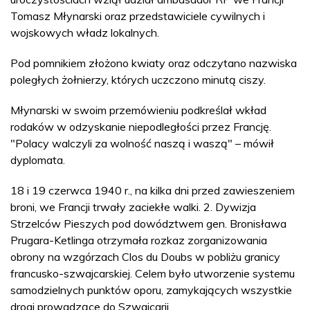
Tomasz Młynarski oraz przedstawiciele cywilnych i
wojskowych władz lokalnych.
Pod pomnikiem złożono kwiaty oraz odczytano nazwiska
poległych żołnierzy, których uczczono minutą ciszy.
Młynarski w swoim przemówieniu podkreślał wkład
rodaków w odzyskanie niepodległości przez Francję.
"Polacy walczyli za wolność naszą i waszą" – mówił
dyplomata.
18 i 19 czerwca 1940 r., na kilka dni przed zawieszeniem
broni, we Francji trwały zaciekłe walki. 2. Dywizja
Strzelców Pieszych pod dowództwem gen. Bronisława
Prugara-Ketlinga otrzymała rozkaz zorganizowania
obrony na wzgórzach Clos du Doubs w pobliżu granicy
francusko-szwajcarskiej. Celem było utworzenie systemu
samodzielnych punktów oporu, zamykających wszystkie
drogi prowadzące do Szwajcarii.