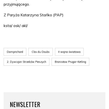
przyjmującego.
Z Paryża Katarzyna Stańko (PAP)
ksta/ osk/ akl/
Damprichard
Clos du Doubs
II wojna światowa
2. Dywizjon Strzelców Pieszych
Bronisław Prugar-Ketling
NEWSLETTER