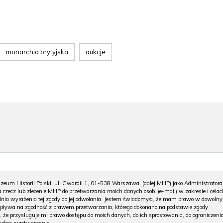
monarchia brytyjska
aukcje
m Historii Polski, ul. Gwardii 1, 01-538 Warszawa, (dalej MHP) jako Administratora
 rzecz lub zlecenie MHP do przetwarzania moich danych osob. (e-mail) w zakresie i celac
 dnia wyrażenia tej zgody do jej odwołania. Jestem świadomy/a, że mam prawo w dowoln
wpływa na zgodność z prawem przetwarzania, którego dokonano na podstawie zgody
, że przysługuje mi prawo dostępu do moich danych, do ich sprostowania, do ograniczeni