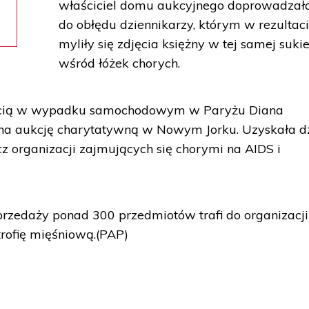
a
właściciel domu aukcyjnego doprowadzał
do obłędu dziennikarzy, którym w rezultac
myliły się zdjęcia księżny w tej samej suki
wśród łóżek chorych.
rcią w wypadku samochodowym w Paryżu Diana
 na aukcję charytatywną w Nowym Jorku. Uzyskała dz
z organizacji zajmujących się chorymi na AIDS i
rzedaży ponad 300 przedmiotów trafi do organizacji
trofię mięśniową.(PAP)