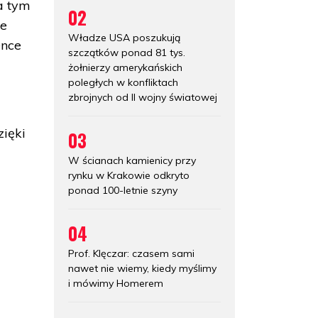
a tym
02
ie
Władze USA poszukują
ence
szczątków ponad 81 tys.
żołnierzy amerykańskich
poległych w konfliktach
zbrojnych od II wojny światowej
ięki
03
W ścianach kamienicy przy
rynku w Krakowie odkryto
ponad 100-letnie szyny
04
Prof. Klęczar: czasem sami
nawet nie wiemy, kiedy myślimy
i mówimy Homerem