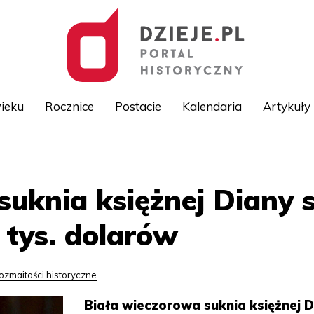
ieku
Rocznice
Postacie
Kalendaria
Artykuły
Przejdź
do
treści
uknia księżnej Diany 
 tys. dolarów
ozmaitości historyczne
Biała wieczorowa suknia księżnej D