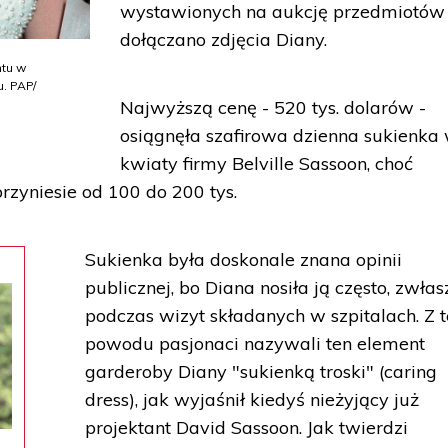
wystawionych na aukcję przedmiotów
dołączano zdjęcia Diany.
ntu w
. PAP/
Najwyższą cenę - 520 tys. dolarów -
osiągnęła szafirowa dzienna sukienka
kwiaty firmy Belville Sassoon, choć
rzyniesie od 100 do 200 tys.
Sukienka była doskonale znana opinii
publicznej, bo Diana nosiła ją często, zwła
podczas wizyt składanych w szpitalach. Z 
powodu pasjonaci nazywali ten element
garderoby Diany "sukienką troski" (caring
dress), jak wyjaśnił kiedyś nieżyjący już
projektant David Sassoon. Jak twierdzi