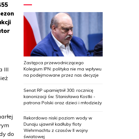
455
nezon
kcji
ator
Zastępca przewodniczącego
 III
Kolegium IPN: polityka nie ma wpływu
na podejmowane przez nas decyzje
ież
Senat RP upamiętnił 300. rocznicę
kanonizacji św. Stanisława Kostki -
patrona Polski oraz dzieci i młodzieży
marłej
Rekordowo niski poziom wody w
Dunaju ujawnił kadłuby floty
wym
Wehrmachtu z czasów II wojny
gdy do
światowej