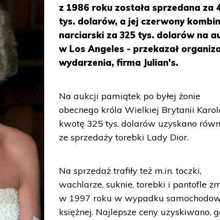
z 1986 roku została sprzedana za 
tys. dolarów, a jej czerwony kombi
narciarski za 325 tys. dolarów na au
w Los Angeles - przekazał organiz
wydarzenia, firma Julian's.
Na aukcji pamiątek po byłej żonie
obecnego króla Wielkiej Brytanii Karola
kwotę 325 tys. dolarów uzyskano równ
ze sprzedaży torebki Lady Dior.
Na sprzedaż trafiły też m.in. toczki,
wachlarze, suknie, torebki i pantofle z
w 1997 roku w wypadku samochodo
księżnej. Najlepsze ceny uzyskiwano, 