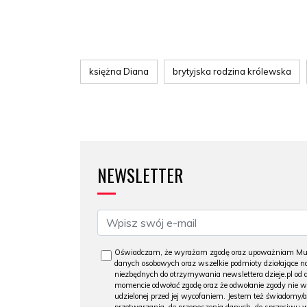
księżna Diana
brytyjska rodzina królewska
NEWSLETTER
Oświadczam, że wyrażam zgodę oraz upoważniam Muzeu
danych osobowych oraz wszelkie podmioty działające na
niezbędnych do otrzymywania newslettera dzieje.pl od
momencie odwołać zgodę oraz że odwołanie zgody nie 
udzielonej przed jej wycofaniem. Jestem też świadomy/a