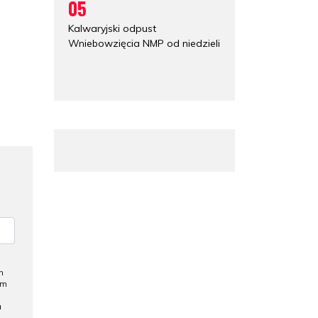
05
Kalwaryjski odpust
Wniebowzięcia NMP od niedzieli
h
ym
a