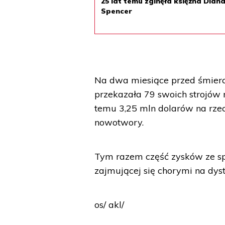
25 lat temu zginęła księżna Dian
Spencer
Na dwa miesiące przed śmie
przekazała 79 swoich strojów
temu 3,25 mln dolarów na rzec
nowotwory.
Tym razem część zysków ze sp
zajmującej się chorymi na dys
os/ akl/