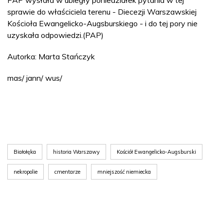
PAP wysłała w ubiegły poniedziałek pytania w tej
sprawie do właściciela terenu - Diecezji Warszawskiej
Kościoła Ewangelicko-Augsburskiego - i do tej pory nie
uzyskała odpowiedzi.(PAP)
Autorka: Marta Stańczyk
mas/ jann/ wus/
Białołęka
historia Warszawy
Kościół Ewangelicko-Augsburski
nekropolie
cmentarze
mniejszość niemiecka