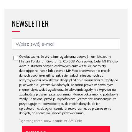
NEWSLETTER
Oświadczam, że wyrażam zgodę oraz upoważniam Muzeum
Historii Polski, ul. Gwardii 1, 01-538 Warszawa, (dalej MHP) jako
Administratora danych osobowych oraz wszelkie podmioty
działające na rzecz lub zlecenie MHP do przetwarzania moich
danych osob. (e-mail) w zakresie i celach niezbędnych do
otrzymywania newslettera dzieje.pl od dnia wyrażenia tej zgody do
jej odwołania. Jestem świadomy/a, że mam prawo w dowolnym
momencie odwołać zgodę oraz że odwołanie zgody nie wpływa na
zgodność z prawem przetwarzania, którego dokonano na podstawie
zgody udzielonej przed jej wycofaniem. Jestem też świadomy/a, że
przysługuje mi prawo dostępu do moich danych, do ich
sprostowania, do ograniczenia przetwarzania, do przenoszenia
danych, do sprzeciwu wobec przetwarzania.